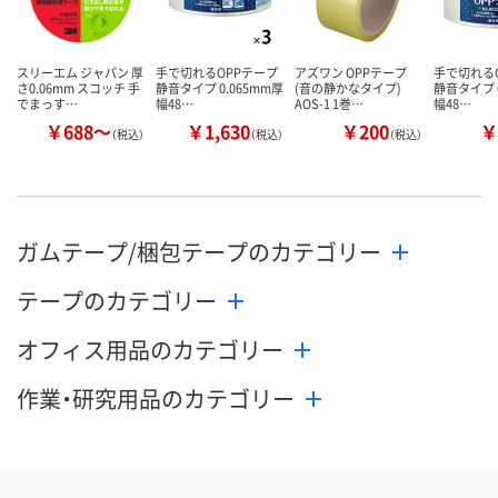
スリーエム ジャパン 厚
手で切れるOPPテープ
アズワン OPPテープ
手で切れる
さ0.06mm スコッチ 手
静音タイプ 0.065mm厚
(音の静かなタイプ)
静音タイプ 0
でまっす…
幅48…
AOS-1 1巻…
幅48…
￥688～
￥1,630
￥200
￥
（税込）
（税込）
（税込）
ガムテープ/梱包テープのカテゴリー
テープのカテゴリー
オフィス用品のカテゴリー
作業・研究用品のカテゴリー