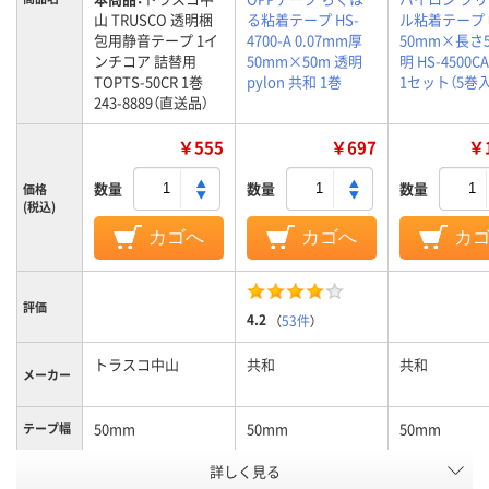
山 TRUSCO 透明梱
る粘着テープ HS-
ル粘着テープ
包用静音テープ 1イ
4700-A 0.07mm厚
50mm×長さ5
ンチコア 詰替用
50mm×50m 透明
明 HS-4500C
TOPTS-50CR 1巻
pylon 共和 1巻
1セット（5巻入
243-8889（直送品）
￥555
￥697
￥1
数量
数量
数量
価格
(税込)
カゴへ
カゴへ
カ
評価
4.2
（
53件
）
トラスコ中山
共和
共和
メーカー
50mm
50mm
50mm
テープ幅
詳しく見る
長さ（m）：50、50m
50m
50m
長さ