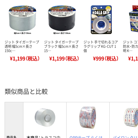
ジット タイガーテープ
ジット タイガーテープ
ジット 手で切れるコア
ジット 
透明 幅5cm×長さ
ブラック 幅5cm×長さ
ラグリップ KG-CUT 1
防水・防カ
150c…
15…
個
明 K…
¥1,199（税込）
¥1,199（税込）
¥999（税込）
¥1,
類似商品と比較
本商品：
トラスコ中
OPPテープ らくは
パイロン ク
商品名