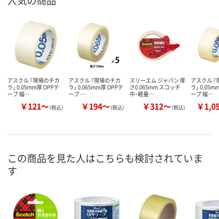
人気の商品
アスクル 「現場のチカ
アスクル 「現場のチカ
スリーエム ジャパン 厚
アスクル 
ラ」 0.05mm厚 OPPテ
ラ」 0.065mm厚 OPPテ
さ0.065mm スコッチ
ラ」 0.05m
ープ 幅…
ープ …
中・軽量…
ープ 幅…
￥121～
￥194～
￥312～
￥1,0
（税込）
（税込）
（税込）
この商品を見た人はこちらも検討されていま
す