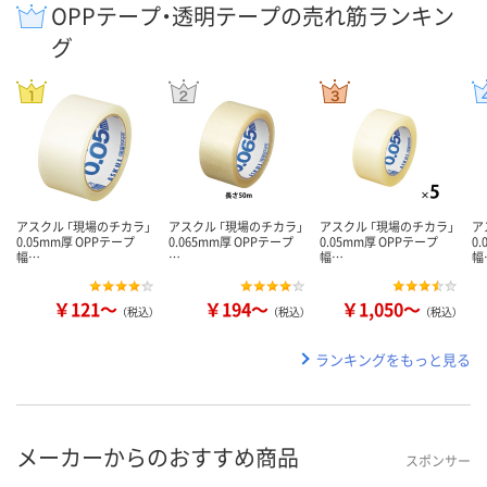
OPPテープ・透明テープの売れ筋ランキン
グ
アスクル 「現場のチカラ」
アスクル 「現場のチカラ」
アスクル 「現場のチカラ」
ア
0.05mm厚 OPPテープ
0.065mm厚 OPPテープ
0.05mm厚 OPPテープ
0
幅…
…
幅…
幅
￥121～
￥194～
￥1,050～
（税込）
（税込）
（税込）
ランキングをもっと見る
メーカーからのおすすめ商品
スポンサー