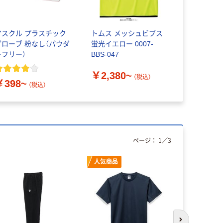
アスクル プラスチック
トムス メッシュビブス
グローブ 粉なし（パウダ
蛍光イエロー 0007-
ーフリー）
BBS-047
￥2,380~
（税込）
￥398~
（税込）
ページ：
1
／
3
人気商品