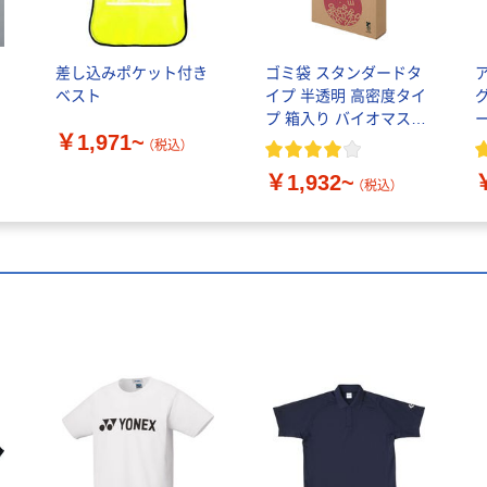
差し込みポケット付き
ゴミ袋 スタンダードタ
ベスト
イプ 半透明 高密度タイ
プ 箱入り バイオマス素
￥1,971~
材10％配合
（税込）
￥1,932~
（税込）