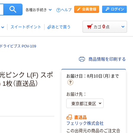
ヘルプ
各種お手続き
0
スイートポイント
あとで買う
カゴ
点
ライビブス POV-109
商品情報を印刷する
ンク L(F) スポ
お届け日：8月10日（月）まで
) 1枚（直送品）
お届け先：
直送品
フェリック株式会社
この出荷元の商品のご注文合