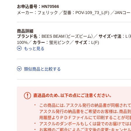
お申込番号：HN70566
メーカー：フェリック
／型番：POV-109_73_L(F)
／JANコード
商品詳細
ブランド名
BEES BEAM（ビーズビーム）
／
サイズ・寸法
L（
100%
／
カラー
蛍光ピンク
／
サイズ
L(F)
もっと見る
類似商品と比較する
直送品のため、以下の点にご注意ください。
この商品には、アスクル発行の納品書が同梱され
アスクル発行の納品書をご希望のお客様は、商品到
用履歴よりＰＤＦファイルにて印刷することが可
アスクルのダンボールもしくは袋でのお届けでは
お客様のご都合によるご注文後の変更・キャンセル