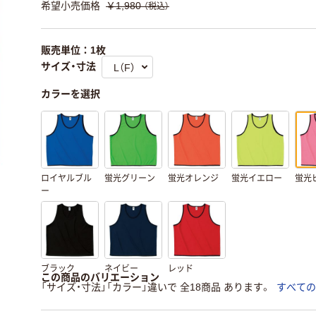
希望小売価格
￥1,980
（税込）
販売単位：1枚
サイズ・寸法
カラーを選択
ロイヤルブル
蛍光グリーン
蛍光オレンジ
蛍光イエロー
蛍光
ー
ブラック
ネイビー
レッド
この商品のバリエーション
「サイズ・寸法」「カラー」違いで 全18商品 あります。
すべての