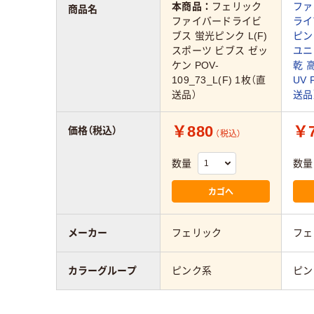
本商品：
フェリック
ファ
商品名
ファイバードライビ
ライ
ブス 蛍光ピンク L(F)
ピン
スポーツ ビブス ゼッ
ユニ
ケン POV-
乾 
109_73_L(F) 1枚（直
UV 
送品）
送品
￥880
￥7
価格（税込）
（税込）
数量
数量
カゴへ
メーカー
フェリック
フェ
カラーグループ
ピンク系
ピン