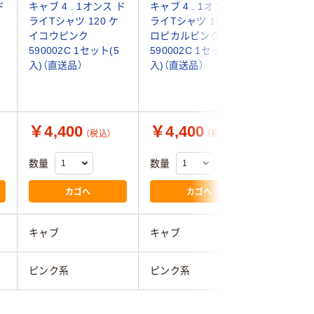
ド
キャブ 4 . 1オンス ド
キャブ 4 . 1オンス ド
キャブ ４
ライTシャツ 120 ケ
ライTシャツ 150 ト
ドライＴ
イコウピンク
ロピカルピンク
Ｇサイズ
590002C 1セット(5
590002C 1セット(5
XXL ト
入)（直送品）
入)（直送品）
ク 5900
(5入)（直
￥4,400
￥4,400
￥5,3
（税込）
（税込）
数量
数量
数量
カゴへ
カゴへ
キャブ
キャブ
キャブ
ピンク系
ピンク系
ピンク系