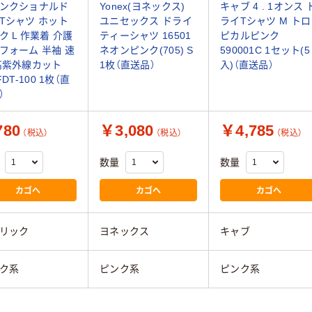
ンクショナルド
Yonex(ヨネックス)
キャブ 4 . 1オンス 
Tシャツ ホット
ユニセックス ドライ
ライTシャツ M トロ
ク L 作業着 介護
ティーシャツ 16501
ピカルピンク
フォーム 半袖 速
ネオンピンク(705) S
590001C 1セット(5
高紫外線カット
1枚（直送品）
入)（直送品）
FDT-100 1枚（直
）
80
￥3,080
￥4,785
（税込）
（税込）
（税込）
数量
数量
カゴへ
カゴへ
カゴへ
リック
ヨネックス
キャブ
ク系
ピンク系
ピンク系