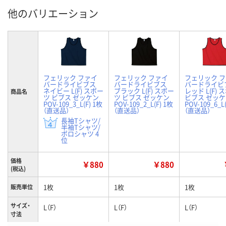
他のバリエーション
フェリック ファイ
フェリック ファイ
フェリック 
バードライビブス
バードライビブス
バードライビ
ネイビー L(F) スポー
ブラック L(F) スポー
レッド L(F)
商品名
ツ ビブス ゼッケン
ツ ビブス ゼッケン
ビブス ゼッ
POV-109_3_L(F) 1枚
POV-109_2_L(F) 1枚
POV-109_6_L
（直送品）
（直送品）
（直送品）
長袖Tシャツ/
半袖Tシャツ/
ポロシャツ 4
位
価格
￥880
￥880
(税込)
1枚
1枚
1枚
販売単位
サイズ・
L（F）
L（F）
L（F）
寸法