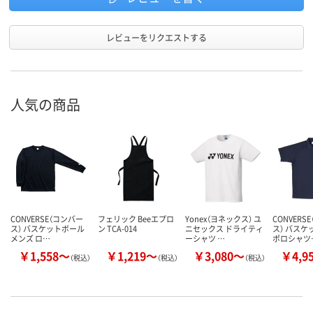
レビューをリクエストする
人気の商品
CONVERSE（コンバー
フェリック Beeエプロ
Yonex（ヨネックス） ユ
CONVERS
ス） バスケットボール
ン TCA-014
ニセックス ドライティ
ス） バスケ
メンズ ロ…
ーシャツ …
ポロシャツ
￥1,558～
￥1,219～
￥3,080～
￥4,9
（税込）
（税込）
（税込）