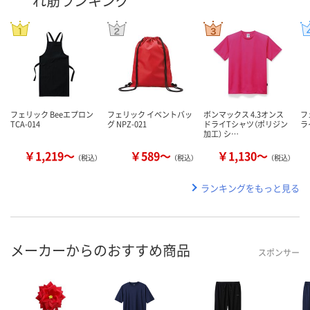
れ筋ランキング
フェリック Beeエプロン
フェリック イベントバッ
ボンマックス 4.3オンス
フ
TCA-014
グ NPZ-021
ドライTシャツ（ポリジン
ラ
加工） シ…
￥1,219～
￥589～
￥1,130～
（税込）
（税込）
（税込）
ランキングをもっと見る
メーカーからのおすすめ商品
スポンサー