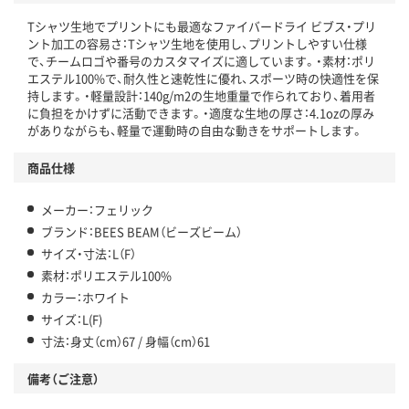
Tシャツ生地でプリントにも最適なファイバードライ ビブス・プリ
ント加工の容易さ：Tシャツ生地を使用し、プリントしやすい仕様
で、チームロゴや番号のカスタマイズに適しています。・素材：ポリ
エステル100%で、耐久性と速乾性に優れ、スポーツ時の快適性を保
持します。・軽量設計：140g/m2の生地重量で作られており、着用者
に負担をかけずに活動できます。・適度な生地の厚さ：4.1ozの厚み
がありながらも、軽量で運動時の自由な動きをサポートします。
商品仕様
メーカー：フェリック
ブランド：BEES BEAM（ビーズビーム）
サイズ・寸法：L（F）
素材：ポリエステル100%
カラー：ホワイト
サイズ：L(F)
寸法：身丈（cm）67 / 身幅（cm）61
備考（ご注意）