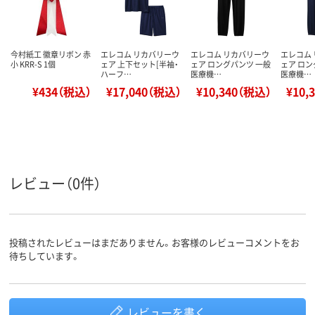
今村紙工 徽章リボン 赤
エレコム リカバリーウ
エレコム リカバリーウ
エレコム
小 KRR-S 1個
ェア 上下セット[半袖・
ェア ロングパンツ 一般
ェア ロン
ハーフ…
医療機…
医療機…
¥434（税込）
¥17,040（税込）
¥10,340（税込）
¥10,
レビュー（0件）
投稿されたレビューはまだありません。お客様のレビューコメントをお
待ちしています。
レビューを書く