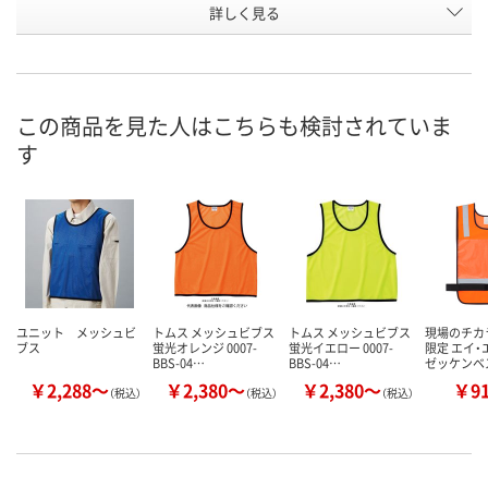
詳しく見る
ネイビー
ブラック
レッド
カラー
お申込番
HN70549
HN70545
HN70553
号
直送品
直送品
直送品
在庫
この商品を見た人はこちらも検討されていま
す
8月21日（金）まで
8月21日（金）まで
8月21日（金）
お届け日
数量
数量
数量
カゴへ
カゴへ
カ
ユニット メッシュビ
トムス メッシュビブス
トムス メッシュビブス
現場のチカ
ブス
蛍光オレンジ 0007-
蛍光イエロー 0007-
限定 エイ・
BBS-04…
BBS-04…
ゼッケンベ
￥2,288～
￥2,380～
￥2,380～
￥9
（税込）
（税込）
（税込）