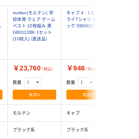
molten(モルテン) 学
キャブ 4 . 1オンス ド
キャブ 4 
校体育 ウェア ゲーム
ライTシャツ XL ブラ
ライTシャ
L
ベスト 10枚組み 黒
ック 590001C 1個
ラック 59
GB0113BK 1セット
ット(5入
(10枚入)（直送品）
￥23,760
￥946
￥4,4
（税込）
（税込）
数量
数量
数量
カゴへ
カゴへ
モルテン
キャブ
キャブ
ブラック系
ブラック系
ブラック