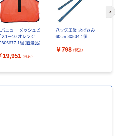
次のスライド
エバニュー メッシュビ
八ッ矢工業 火ばさみ
トーエイラ
ブス1ー10 オレンジ
60cm 30534 1個
ュベスト無
0306677 1組（直送品）
￥798
￥2,000
（税込）
￥19,951
（税込）