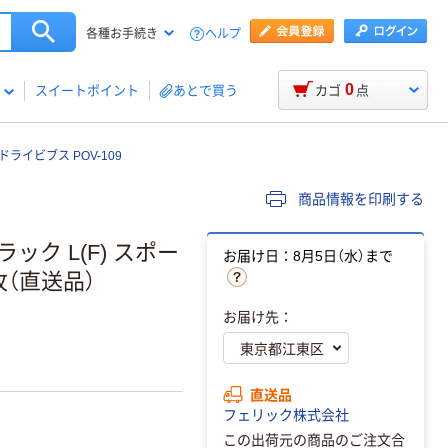
ヘルプ
各種お手続き
0
スイートポイント
あとで買う
カゴ
点
ライビブス POV-109
商品情報を印刷する
ク L(F) スポー
お届け日：8月5日（水）まで
1枚（直送品）
お届け先：
直送品
フェリック株式会社
この出荷元の商品のご注文合