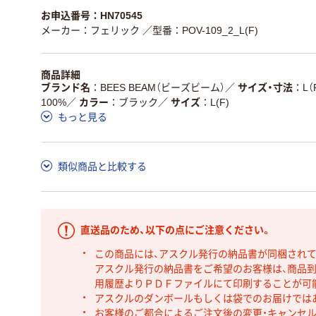
お申込番号：HN70545
メーカー：フェリック
／型番：POV-109_2_L(F)
商品詳細
ブランド名
BEES BEAM（ビーズビーム）
／
サイズ・寸法
L（
100%
／
カラー
ブラック
／
サイズ
L(F)
もっと見る
類似商品と比較する
直送品のため、以下の点にご注意ください。
この商品には、アスクル発行の納品書が同梱され
アスクル発行の納品書をご希望のお客様は、商品到
用履歴よりＰＤＦファイルにて印刷することが可
アスクルのダンボールもしくは袋でのお届けでは
お客様のご都合によるご注文後の変更・キャンセル