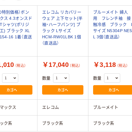
の特別価格）ボン
エレコム リカバリー
ブルーメイト 婦人
クス 4.3オンスド
ウェア 上下セット[半
用 フレンチ袖 接
Tシャツ(ポリジ
袖・ハーフパンツ] ブ
触冷感 ブラック 
工) ブラック XL
ラック Lサイズ
サイズ N5304P NE5
154-16 1着（直送
HCM-RW01LBK 1個
L 3個（直送品）
（直送品）
,010
￥17,040
￥3,118
（税込）
（税込）
（税込）
数量
数量
カゴへ
カゴへ
カゴへ
マックス
エレコム
ブルーメイト
ック系
ブラック系
ブラック系