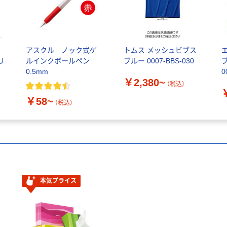
シ
アスクル ノック式ゲ
トムス メッシュビブス
リ
ルインクボールペン
ブルー 0007-BBS-030
け
0.5mm
0
￥2,380~
（税込）
￥58~
（税込）
本気プライス