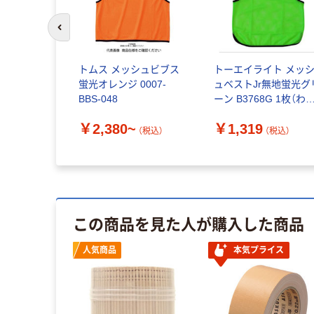
前のスライドへ
トムス メッシュビブス
トーエイライト メッ
蛍光オレンジ 0007-
ュベストJr無地蛍光グ
BBS-048
ーン B3768G 1枚（わ
あり品）
￥2,380~
￥1,319
（税込）
（税込）
この商品を見た人が購入した商品
人気商品
本気プライス