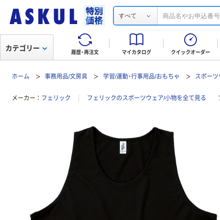
すべて
カテゴリー
履歴・再注文
マイカタログ
クイックオーダー
ホーム
事務用品/文房具
学習/運動・行事用品/おもちゃ
スポーツ
メーカー
フェリック
フェリックのスポーツウェア/小物を全て見る