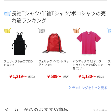
長袖Tシャツ/半袖Tシャツ/ポロシャツの売
れ筋ランキング
フェリック Beeエプロン
フェリック イベントバッ
ボンマックス 4.3オンス
フ
TCA-014
グ NPZ-021
ドライTシャツ（ポリジン
ラ
加工） シ…
￥1,219～
￥589～
￥1,130～
（税込）
（税込）
（税込）
ランキングをもっと見る
メーカーからのおすすめ商品
スポンサー