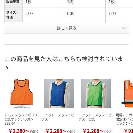
1枚
1枚
1枚
販売単位
サイズ・
L（F）
L（F）
L（F）
寸法
詳しく見る
ネイビー
ブラック
ホワイト
カラー
お申込番
HN70549
HN70545
HN70540
号
直送品
直送品
直送品
在庫
この商品を見た人はこちらも検討されていま
す
8月21日（金）まで
8月21日（金）まで
8月21日（金）
お届け日
数量
数量
数量
カゴへ
カゴへ
カ
トムス メッシュビブス
ユニット メッシュビ
ユニット メッシュビ
現場のチカ
蛍光オレンジ 0007-
ブス
ブス 蛍光
限定 エイ・
BBS-04…
ゼッケンベ
￥2,380～
￥2,288～
￥2,288～
￥9
（税込）
（税込）
（税込）