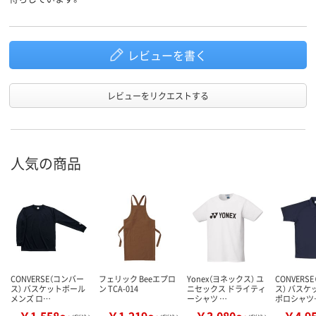
レビューを書く
レビューをリクエストする
人気の商品
CONVERSE（コンバー
フェリック Beeエプロ
Yonex（ヨネックス） ユ
CONVERS
ス） バスケットボール
ン TCA-014
ニセックス ドライティ
ス） バスケ
メンズ ロ…
ーシャツ …
ポロシャツ
￥1,558～
￥1,219～
￥3,080～
￥4,9