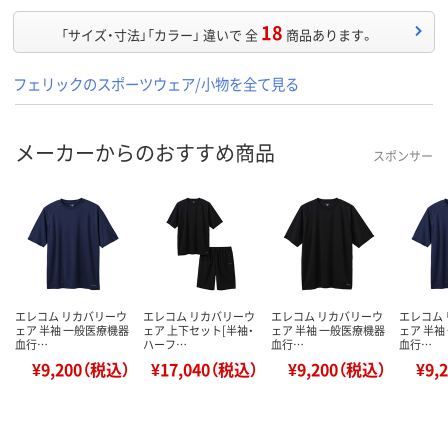
18
「サイズ・寸法」「カラー」 違いで 全
商品あります。
フェリックのスポーツウェア/小物を全て見る
メーカーからのおすすめ商品
スポンサー
エレコム リカバリーウ
エレコム リカバリーウ
エレコム リカバリーウ
エレコム
ェア 半袖 一般医療機器
ェア 上下セット[半袖・
ェア 半袖 一般医療機器
ェア 半袖
血行…
ハーフ…
血行…
血行…
¥9,200（税込）
¥17,040（税込）
¥9,200（税込）
¥9,