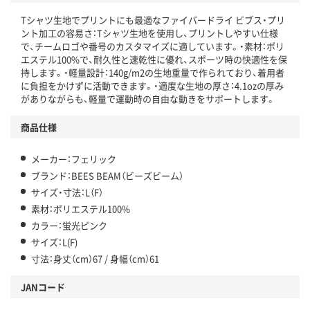
Tシャツ生地でプリントにも最適なファイバードライ ビブス・プリ
ント加工の容易さ：Tシャツ生地を使用し、プリントしやすい仕様
で、チームロゴや番号のカスタマイズに適しています。・素材：ポリ
エステル100%で、耐久性と速乾性に優れ、スポーツ時の快適性を保
持します。・軽量設計：140g/m2の生地重量で作られており、着用者
に負担をかけずに活動できます。・適度な生地の厚さ：4.1ozの厚み
がありながらも、軽量で運動時の自由な動きをサポートします。
商品仕様
メーカー：フェリック
ブランド：BEES BEAM（ビーズビーム）
サイズ・寸法：L（F）
素材：ポリエステル100%
カラー：蛍光ピンク
サイズ：L(F)
寸法：身丈（cm）67 / 身幅（cm）61
JANコード