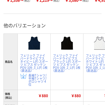
（税込）
（税込）
（税込）
他のバリエーション
フェリック ファイ
フェリック ファイ
フェリック 
バードライビブス
バードライビブス
バードライビ
ネイビー L(F) スポー
ブラック L(F) スポー
ホワイト L(F
商品名
ツ ビブス ゼッケン
ツ ビブス ゼッケン
ツ ビブス ゼ
POV-109_3_L(F) 1枚
POV-109_2_L(F) 1枚
POV-109_1_L
（直送品）
（直送品）
（直送品）
長袖Tシャツ/
半袖Tシャツ/
ポロシャツ 4
位
価格
￥880
￥880
(税込)