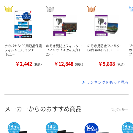
ナカバヤシ PC用液晶保護
のぞき見防止フィルター
のぞき見防止フィルター
プ
フィルム 13.3インチ
フィリップス 252B9/11
Let’s note FV1 CFー…
の
(16:1…
25…
プ
￥2,442
￥12,848
￥5,808
（税込）
（税込）
（税込）
ランキングをもっと見る
メーカーからのおすすめ商品
スポンサー