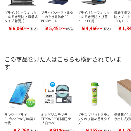
プライバシーフィルタ
プライバシーフィルタ
プライバシーフィルタ
液晶保護フ
ー のぞき見防止 吸着式
ー のぞき見防止 EF-
ー のぞき見防止 抗菌
防止 ノート
タイプ 着脱式 …
PFKDY エレ…
ノートPC用 1…
10.1/11.6…
￥6,060～
￥5,451～
￥4,466～
￥1,8
（税込）
（税込）
（税込）
この商品を見た人はこちらも検討されていま
す
サンワサプライ
キングジム テプラ
プラス プリットスティ
伊勢藤 CD
Surface Pro 9/10/第11
TEPRA PRO【純正】テー
ックのり 詰め替えタイ
き出し式収
世代…
プ 白ラベ…
プ
￥3,260
￥914～
￥158～
￥1,7
（税込）
（税込）
（税込）