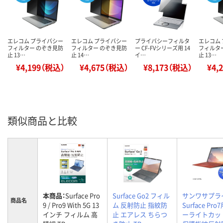
エレコム プライバシー
エレコム プライバシー
プライバシーフィルタ
エレコム
フィルター のぞき見防
フィルター のぞき見防
ー CF-FVシリーズ用 14
フィルタ
止 13…
止 14…
イ…
止 13…
¥4,199（税込）
¥4,675（税込）
¥8,173（税込）
¥4,
類似商品と比較
本商品：
Surface Pro
Surface Go2 フィル
サンワサプラ
商品名
9 / Pro9 With 5G 13
ム 反射防止 指紋防
Surface Pro
インチ フィルム 高
止 エアレス ちらつ
ーライトカッ