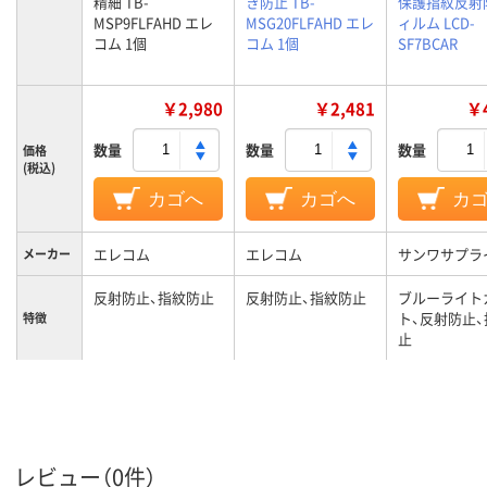
精細 TB-
き防止 TB-
保護指紋反射
MSP9FLFAHD エレ
MSG20FLFAHD エレ
ィルム LCD-
コム 1個
コム 1個
SF7BCAR
￥2,980
￥2,481
￥4
数量
数量
数量
価格
(税込)
カゴへ
カゴへ
カ
エレコム
エレコム
サンワサプラ
メーカー
反射防止、指紋防止
反射防止、指紋防止
ブルーライト
ト、反射防止
特徴
止
レビュー（0件）