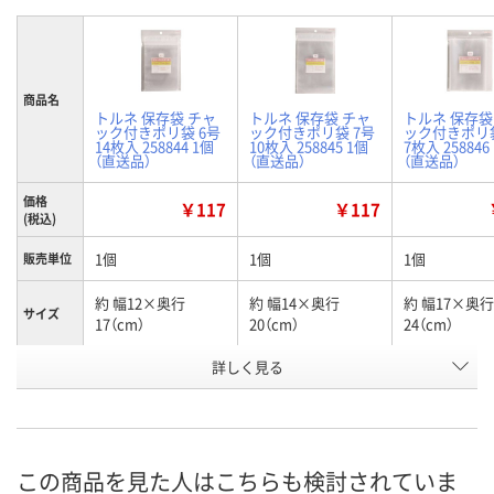
商品名
トルネ 保存袋 チャ
トルネ 保存袋 チャ
トルネ 保存袋
ック付きポリ袋 6号
ック付きポリ袋 7号
ック付きポリ袋
14枚入 258844 1個
10枚入 258845 1個
7枚入 258846
（直送品）
（直送品）
（直送品）
価格
￥117
￥117
(税込)
1個
1個
1個
販売単位
約 幅12×奥行
約 幅14×奥行
約 幅17×奥行
サイズ
17（cm）
20（cm）
24（cm）
お申込番
詳しく見る
HN76862
HN76863
HN76864
号
あり
あり
あり
在庫
8月12日（水）
8月12日（水）
8月12日（水）
お届け日
この商品を見た人はこちらも検討されていま