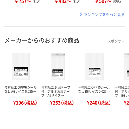
￥757～
￥482～
￥507～
（税込）
（税込）
（税込）
ランキングをもっと見る
メーカーからのおすすめ商品
スポンサー
今村紙工 OPP袋シール
今村紙工 封緘テープ
今村紙工 OPP袋シール
今村紙工
なし A6サイズ 0.025…
付 アルミ蒸着テー
なし B6サイズ 0.025…
付 アル
プ A6サイズ…
プ B6
¥196（税込）
¥253（税込）
¥240（税込）
¥