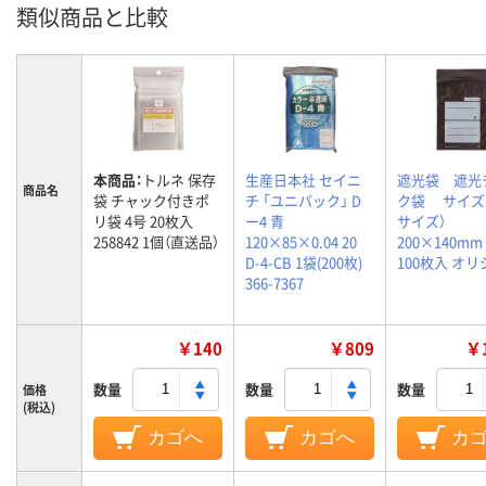
類似商品と比較
本商品：
トルネ 保存
生産日本社 セイニ
遮光袋 遮光
商品名
袋 チャック付きポ
チ 「ユニパック」 D
ク袋 サイズB
リ袋 4号 20枚入
ー4 青
サイズ）
258842 1個（直送品）
120×85×0.04 20
200×140m
D-4-CB 1袋(200枚)
100枚入 オ
366-7367
￥140
￥809
￥1
数量
数量
数量
価格
(税込)
カゴへ
カゴへ
カ