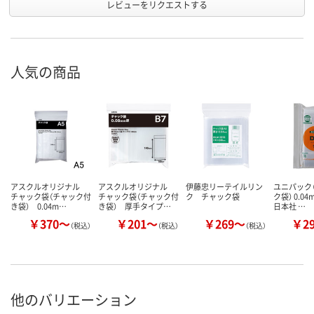
レビューをリクエストする
人気の商品
アスクルオリジナル
アスクルオリジナル
伊藤忠リーテイルリン
ユニパック（
チャック袋（チャック付
チャック袋（チャック付
ク チャック袋
ク袋） 0.0
き袋） 0.04m…
き袋） 厚手タイプ…
日本社 …
￥370～
￥201～
￥269～
￥2
（税込）
（税込）
（税込）
他のバリエーション