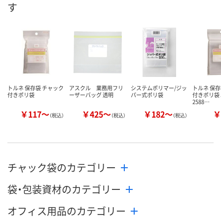
す
数量
数量
数量
カゴへ
カゴへ
カ
トルネ 保存袋 チャック
アスクル 業務用フリ
システムポリマー/ジッ
トルネ 保存
付きポリ袋
ーザーバッグ 透明
パー式ポリ袋
付きポリ袋 
2588…
￥117～
￥425～
￥182～
￥
（税込）
（税込）
（税込）
チャック袋のカテゴリー
袋・包装資材のカテゴリー
オフィス用品のカテゴリー