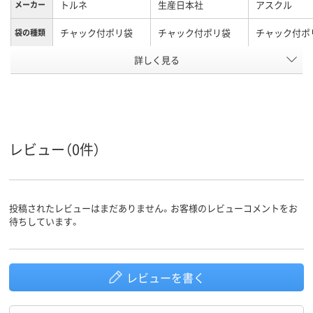
トルネ
生産日本社
アスクル
メーカー
チャック付ポリ袋
チャック付ポリ袋
チャック付ポ
袋の種類
詳しく見る
ポリエチレン
ポリエチレン
LDPE（ツル
プ）、ポリエチ
材質
LDPE（ツル
プ）
アスクル
レビュー（0件）
商品環境
25
スコア
投稿されたレビューはまだありません。お客様のレビューコメントをお
待ちしています。
レビューを書く