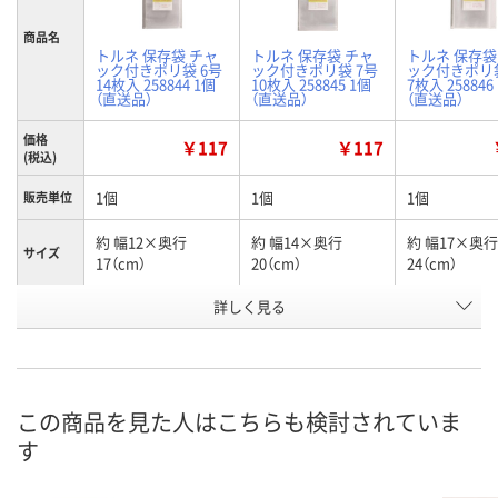
商品名
トルネ 保存袋 チャ
トルネ 保存袋 チャ
トルネ 保存袋
ック付きポリ袋 6号
ック付きポリ袋 7号
ック付きポリ袋
14枚入 258844 1個
10枚入 258845 1個
7枚入 258846
（直送品）
（直送品）
（直送品）
価格
￥117
￥117
(税込)
1個
1個
1個
販売単位
約 幅12×奥行
約 幅14×奥行
約 幅17×奥行
サイズ
17（cm）
20（cm）
24（cm）
お申込番
詳しく見る
HN76862
HN76863
HN76864
号
あり
あり
あり
在庫
8月14日（金）
8月14日（金）
8月14日（金）
お届け日
この商品を見た人はこちらも検討されていま
す
数量
数量
数量