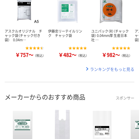
アスクルオリジナル チ
伊藤忠リーテイルリン
ユニパック（R）（チャック
ア
ャック袋（チャック付き
ク チャック袋
袋） 0.04mm厚 生産日本
ャ
袋） 0.04m…
社 …
袋
￥757～
￥482～
￥982～
（税込）
（税込）
（税込）
ランキングをもっと見る
メーカーからのおすすめ商品
スポンサー