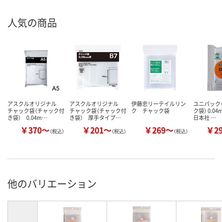
人気の商品
アスクルオリジナル
アスクルオリジナル
伊藤忠リーテイルリン
ユニパック（
チャック袋（チャック付
チャック袋（チャック付
ク チャック袋
ク袋） 0.0
き袋） 0.04m…
き袋） 厚手タイプ…
日本社 …
￥370～
￥201～
￥269～
￥2
（税込）
（税込）
（税込）
他のバリエーション