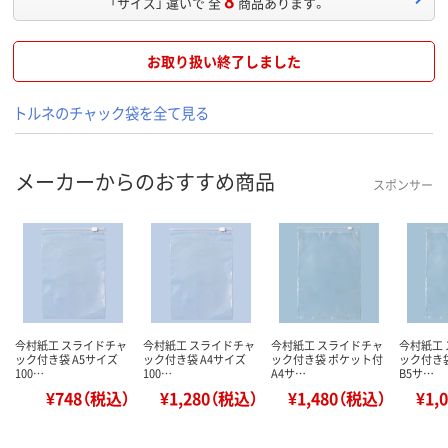
「サイズ」 違いで 全
商品あります。
お取り扱い終了しました
トルネのチャック袋を全て見る
メーカーからのおすすめ商品
スポンサー
今村紙工 スライドチャ
今村紙工 スライドチャ
今村紙工 スライドチャ
今村紙工
ック付き袋 A5サイズ
ック付き袋 A4サイズ
ック付き袋 ポケット付
ック付き
100…
100…
A4サ…
B5サ…
¥748（税込）
¥1,280（税込）
¥1,480（税込）
¥1,