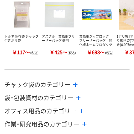
カゴへ
カゴへ
カ
トルネ 保存袋 チャック
アスクル 業務用フリ
業務用ジップロック
【ポリ袋】ア
付きポリ袋
ーザーバッグ 透明
フリーザーバッグ 旭
り規格袋(
化成ホームプロダクツ
き)0.007
￥117～
￥425～
￥698～
￥3
（税込）
（税込）
（税込）
チャック袋のカテゴリー
袋・包装資材のカテゴリー
オフィス用品のカテゴリー
作業・研究用品のカテゴリー