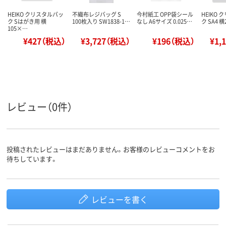
HEIKO クリスタルパッ
不織布レジバッグ S
今村紙工 OPP袋シール
HEIKO
ク Sはがき用 横
100枚入り SW1838-1…
なし A6サイズ 0.025…
ク SA4 
105×…
¥427（税込）
¥3,727（税込）
¥196（税込）
¥1,
レビュー（0件）
投稿されたレビューはまだありません。お客様のレビューコメントをお
待ちしています。
レビューを書く