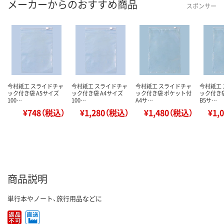
メーカーからのおすすめ商品
スポンサー
今村紙工 スライドチャ
今村紙工 スライドチャ
今村紙工 スライドチャ
今村紙工
ック付き袋 A5サイズ
ック付き袋 A4サイズ
ック付き袋 ポケット付
ック付き
100…
100…
A4サ…
B5サ…
¥748（税込）
¥1,280（税込）
¥1,480（税込）
¥1,
商品説明
単行本やノート、旅行用品などに