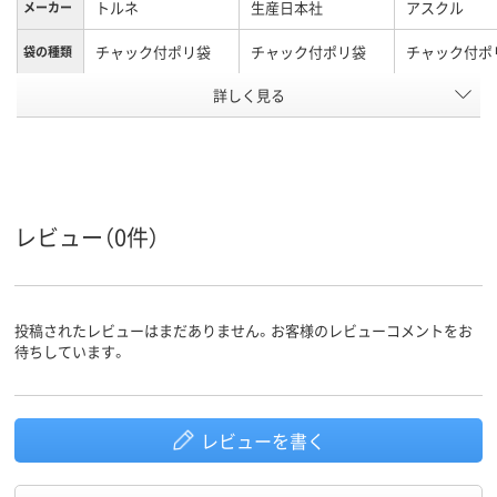
トルネ
生産日本社
アスクル
メーカー
チャック付ポリ袋
チャック付ポリ袋
チャック付ポ
袋の種類
詳しく見る
ポリエチレン
ポリエチレン
LDPE（ツル
プ）、ポリエチ
材質
LDPE（ツル
プ）
アスクル
レビュー（0件）
商品環境
25
スコア
投稿されたレビューはまだありません。お客様のレビューコメントをお
待ちしています。
レビューを書く