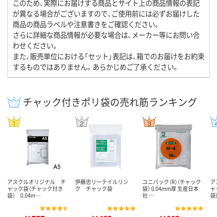
このため、実際にお届けする商品とサイト上の商品情報の表記
が異なる場合がございますので、ご使用前には必ずお届けした
商品の商品ラベルや注意書きをご確認ください。
さらに詳細な商品情報が必要な場合は、メーカー等にお問い合
わせください。
また、販売単位における「セット」表記は、箱でのお届けをお約束
するものではありません。あらかじめご了承ください。
チャック付きポリ袋の売れ筋ランキング
アスクルオリジナル チ
伊藤忠リーテイルリン
ユニパック（R）（チャック
ア
ャック袋（チャック付き
ク チャック袋
袋） 0.04mm厚 生産日本
ャ
袋） 0.04m…
社 …
袋