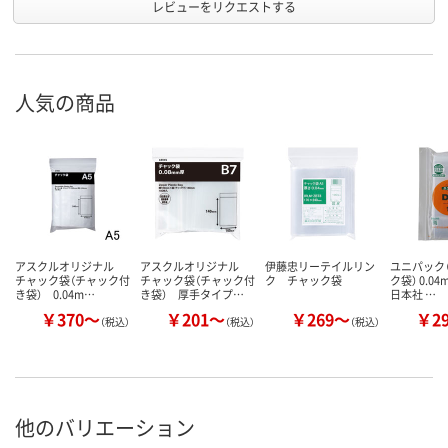
レビューをリクエストする
人気の商品
アスクルオリジナル
アスクルオリジナル
伊藤忠リーテイルリン
ユニパック（
チャック袋（チャック付
チャック袋（チャック付
ク チャック袋
ク袋） 0.0
き袋） 0.04m…
き袋） 厚手タイプ…
日本社 …
￥370～
￥201～
￥269～
￥2
（税込）
（税込）
（税込）
他のバリエーション