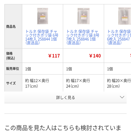
商品名
トルネ 保存袋 チャ
トルネ 保存袋 チャ
トルネ 保存袋
ック付きポリ袋 6号
ック付きポリ袋 8号
ック付きポリ袋
14枚入 258844 1個
7枚入 258846 1個
6枚入 258847
（直送品）
（直送品）
（直送品）
価格
￥117
￥140
(税込)
1個
1個
1個
販売単位
約 幅12×奥行
約 幅17×奥行
約 幅20×奥行
サイズ
17（cm）
24（cm）
28（cm）
お申込番
詳しく見る
HN76862
HN76864
HN76866
号
あり
あり
あり
在庫
8月14日（金）
8月14日（金）
8月14日（金）
お届け日
この商品を見た人はこちらも検討されていま