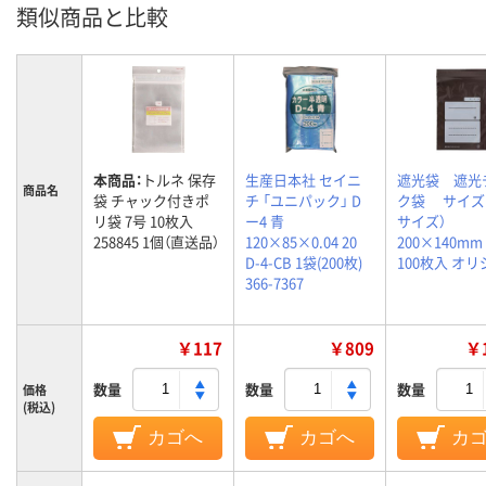
類似商品と比較
本商品：
トルネ 保存
生産日本社 セイニ
遮光袋 遮光
商品名
袋 チャック付きポ
チ 「ユニパック」 D
ク袋 サイズB
リ袋 7号 10枚入
ー4 青
サイズ）
258845 1個（直送品）
120×85×0.04 20
200×140m
D-4-CB 1袋(200枚)
100枚入 オ
366-7367
￥117
￥809
￥1
数量
数量
数量
価格
(税込)
カゴへ
カゴへ
カ