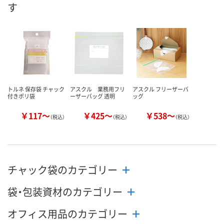
す
数量
数量
数量
カゴへ
カゴへ
カ
トルネ 保存袋 チャック
アスクル 業務用フリ
アスクル フリーザーバ
付きポリ袋
ーザーバッグ 透明
ッグ
￥117～
￥425～
￥538～
（税込）
（税込）
（税込）
チャック袋のカテゴリー
袋・包装資材のカテゴリー
オフィス用品のカテゴリー