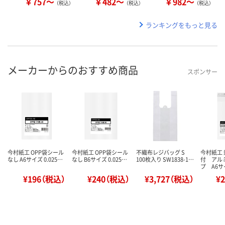
￥757～
￥482～
￥982～
（税込）
（税込）
（税込）
ランキングをもっと見る
メーカーからのおすすめ商品
スポンサー
今村紙工 OPP袋シール
今村紙工 OPP袋シール
不織布レジバッグ S
今村紙工
なし A6サイズ 0.025…
なし B6サイズ 0.025…
100枚入り SW1838-1…
付 アル
プ A6
¥196（税込）
¥240（税込）
¥3,727（税込）
¥