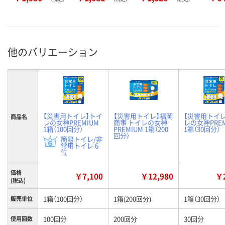
他のバリエーション
【災害用トイレ】トイ
【災害用トイレ】福岡
【災害用トイ
商品名
レの女神PREMIUM
商事 トイレの女神
レの女神PREM
1箱（100回分）
PREMIUM 1箱（200
1箱（30回分）
回分）
簡易トイレ/非
常用トイレ 6
位
価格
￥7,100
￥12,980
￥2
(税込)
1箱（100回分）
1箱(200回分)
1箱（30回分）
販売単位
100回分
200回分
30回分
使用回数