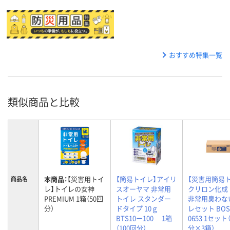
おすすめ特集一覧
類似商品と比較
本商品：
【災害用トイ
【簡易トイレ】アイリ
【災害用簡易
商品名
レ】トイレの女神
スオーヤマ 非常用
クリロン化成 
PREMIUM 1箱（50回
トイレ スタンダー
非常用臭わな
分）
ドタイプ 10ｇ
レセット BO
BTS10ー100 1箱
0653 1セット
（100回分）
分×3箱）