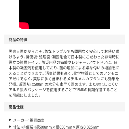
商品の特徴
災害大国だからこそ、急なトラブルでも問題なく安心してお使い頂
けるよう、排便袋・処理袋・凝固剤全て日本製にこだわった非常時に
役立つ簡易トイレ。防災用品の備蓄やレジャー、アウトドアに。日
本製の凝固剤を使用しており、菌の増加による嫌な匂いの増加を抑
えることができます。消臭効果も高く、化学物質としてのアンモニ
アだけでなく、糞尿に多く含まれるメチルメルカプタンにも効果を
発揮。凝固剤は500mlの水分を素早く固めます。また劣化しにくい
アルミ製のパッケージを使用することで15年の長期保管すること
を可能にしました。
商品仕様
メーカー：福岡商事
寸法：排便袋：縦500mm×横650mm×厚さ0.025mm