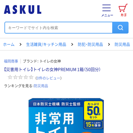
カゴ
メニュー
ホーム
生活雑貨/キッチン用品
防犯・防災用品
防災用品
福岡商事
ブランド：
トイレの女神
【災害用トイレ】トイレの女神PREMIUM 1箱（50回分）
（
0
件のレビュー
）
ランキングを見る：
防災用品