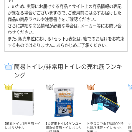
このため、実際にお届けする商品とサイト上の商品情報の表記
が異なる場合がございますので、ご使用前には必ずお届けした
商品の商品ラベルや注意書きをご確認ください。
さらに詳細な商品情報が必要な場合は、メーカー等にお問い合
わせください。
また、販売単位における「セット」表記は、箱でのお届けをお約束
するものではありません。あらかじめご了承ください。
簡易トイレ/非常用トイレの売れ筋ランキ
ング
【簡易トイレ】非常用トイ
【災害用トイレ】ケンユー
トラスコ中山 TRUSCO 持
サ
レ オリジナル
緊急対策用トイレ ベンリ
ち運び携帯トイレ 大・小
袋
ー袋 消臭…
兼用 …
凝