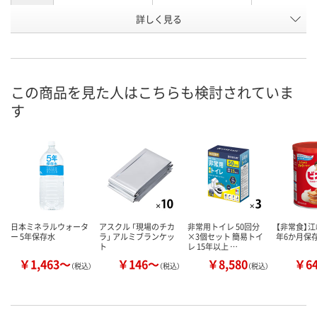
お申込番
詳しく見る
HN78629
APR4535
EW68079
号
あり
あり
あり
在庫
8月9日（日）
8月9日（日）
8月9日（日）
お届け日
この商品を見た人はこちらも検討されていま
す
数量
数量
数量
カゴへ
カゴへ
カ
日本ミネラルウォータ
アスクル 「現場のチカ
非常用トイレ 50回分
【非常食】江
ー 5年保存水
ラ」 アルミブランケッ
×3個セット 簡易トイ
年6か月保
ト
レ 15年以上 …
￥1,463～
￥146～
￥8,580
￥6
（税込）
（税込）
（税込）