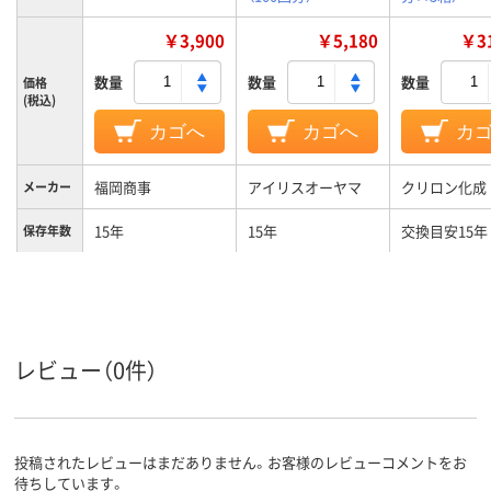
￥3,900
￥5,180
￥31
数量
数量
数量
価格
(税込)
カゴへ
カゴへ
カ
福岡商事
アイリスオーヤマ
クリロン化成
メーカー
15年
15年
交換目安15年
保存年数
1.78 kg
約4.6kg
重量
レビュー（0件）
投稿されたレビューはまだありません。お客様のレビューコメントをお
待ちしています。