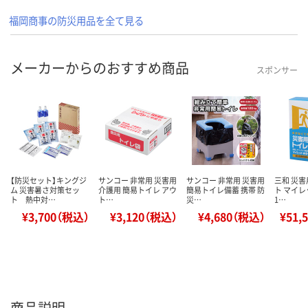
福岡商事の防災用品を全て見る
メーカーからのおすすめ商品
スポンサー
【防災セット】キングジ
サンコー 非常用 災害用
サンコー 非常用 災害用
三和 災
ム 災害暑さ対策セッ
介護用 簡易トイレ アウ
簡易トイレ備蓄 携帯 防
ト マイレ
ト 熱中対…
ト…
災…
1…
¥3,700（税込）
¥3,120（税込）
¥4,680（税込）
¥51,
商品説明