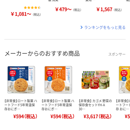
￥479～
￥1,567
（税込）
（税込）
￥1,081～
（税込）
ランキングをもっと見る
メーカーからのおすすめ商品
スポンサー
【非常食】ロート製薬 ハ
【非常食】ロート製薬 ハ
【非常食】 カゴメ 野菜の
【非常食】
ートフード5年常温保
ートフード5年常温保
保存食セットYH-A
ートフー
存おにぎ…
存おにぎ…
30…
存 おに…
¥594（税込）
¥594（税込）
¥3,617（税込）
¥