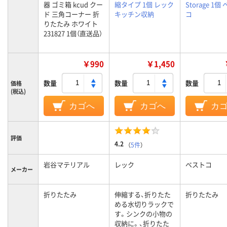
器 ゴミ箱 kcud クー
縮タイプ 1個 レック
Storage 1個
ド 三角コーナー 折
キッチン収納
コ
りたたみ ホワイト
231827 1個（直送品）
￥990
￥1,450
数量
数量
数量
価格
(税込)
カゴへ
カゴへ
カ
評価
4.2
（
5件
）
岩谷マテリアル
レック
ベストコ
メーカー
折りたたみ
伸縮する、折りたた
折りたたみ
める水切りラックで
す。シンクの小物の
収納に。、折りたた