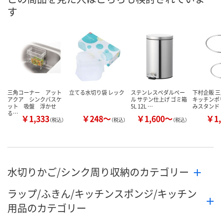
す
三角コーナー アット
立てる水切り袋 レック
ステンレスペダルペー
下村企販 
アクア シンクバスケ
ル サテン仕上げ ゴミ箱
キッチンポ
ット 吸盤 浮かせ
5L 12L …
みスタンド
る…
￥1,333
￥248～
￥1,600～
￥1,
（税込）
（税込）
（税込）
水切りかご/シンク周り収納のカテゴリー
ラップ/ふきん/キッチンスポンジ/キッチン
用品のカテゴリー