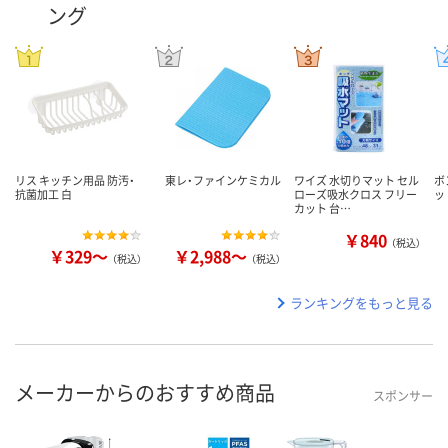
ング
リス キッチン用品 防汚・
東レ・ファインケミカル
ワイズ 水切りマット セル
ボ
抗菌加工 白
ローズ吸水クロス フリー
ッ
カット 台…
￥840
（税込）
￥329～
￥2,988～
（税込）
（税込）
ランキングをもっと見る
メーカーからのおすすめ商品
スポンサー