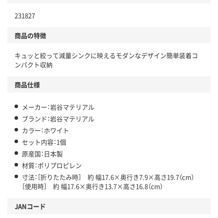
231827
商品の特徴
キュッと絞って減量シンクに映えるモダンなデザイン簡単装着コ
ンパクト収納
商品仕様
メーカー：岩谷マテリアル
ブランド：岩谷マテリアル
カラー：ホワイト
セット内容：1個
原産国：日本製
材質：ポリプロピレン
寸法：［折りたたみ時］ 約 幅17.6×奥行き7.9×高さ19.7（cm）
［使用時］ 約 幅17.6×奥行き13.7×高さ16.8（cm）
JANコード