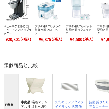
キューリグ BS300（コ
ブリタ（BRITA）タンク
ブリタ（BRITA）ポット
ブリタ（B
ーヒーマシン）ネオブラ
型 浄水器 フロー ベー
型 浄水器 リクエリ パ
型 浄水器
ック…
シ…
ウ…
ク…
¥20,801（税込）
¥6,875（税込）
¥4,500（税込）
¥4,
類似商品と比較
本商品：
岩谷マテリ
たためるシンクスラ
抗菌 折りた
商品名
アル 生ゴミ水切り
イドラック 抗菌 伸
三角コーナー S