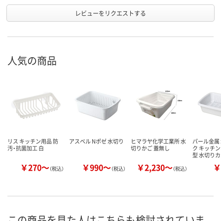
レビューをリクエストする
人気の商品
リス キッチン用品 防
アスベル Nポゼ 水切り
ヒマラヤ化学工業所 水
パール金属
汚・抗菌加工 白
切りかご 蓋無し
ク キッチン
型 水切り
￥270～
￥990～
￥2,230～
￥
（税込）
（税込）
（税込）
この商品を見た人はこちらも検討されていま