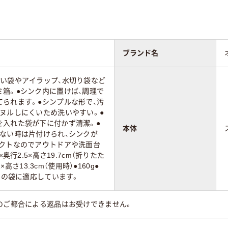
ブランド名
さい袋やアイラップ、水切り袋など
箱。●シンク内に置けば、調理で
られます。●シンプルな形で、汚
ヌルしにくいため洗いやすい。●
を入れた袋が下に付かず清潔。●
本体
ない時は片付けられ、シンクが
パクトなのでアウトドアや洗面台
×奥行2.5×高さ19.7cm（折りたた
1×高さ13.3cm（使用時）●160g●
までの袋に適応しています。
のご都合による返品はお受けできません。