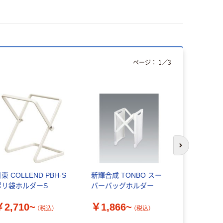
ページ：
1
／
3
次のスライド
東 COLLEND PBH-S
新輝合成 TONBO スー
アイワ 猫
ポリ袋ホルダーS
パーバッグホルダー
クス ゴミ
ルダー 4995
￥2,710~
￥1,866~
1セット(5
（税込）
（税込）
￥2,390