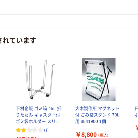
されています
ン
下村企販 ゴミ箱 45L 折
大木製作所 マグネット
日
りたたみ キャスター付
付 ごみ袋スタンド 70L
ゴミ袋ホルダー スリム
用 8541900 1個
収納 ふたなし 折り畳み
(
1
)
￥8,800
コンパクト スチール
（税込）