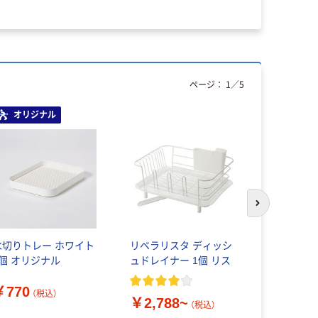
ページ：
1
／
5
オリジナル
本気プ
次のスライド
水切りトレー ホワイト
リベラリスタ ディッシ
東レ・ファ
1個 オリジナル
ュドレイナー 1個 リス
￥1,098
￥770
（税込）
￥2,788~
（税込）