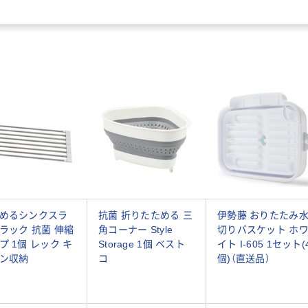
めるシンクスラ
抗菌 折りたためる 三
伊勢藤 おりたたみ
ラック 抗菌 伸縮
角コーナー Style
切りバスケット ホ
プ 1個 レック キ
Storage 1個 ベスト
イト I-605 1セット(
ン収納
コ
個)（直送品）