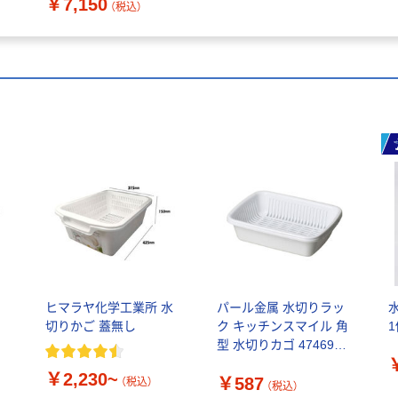
￥7,150
332843 1個
（税込）
り
ヒマラヤ化学工業所 水
パール金属 水切りラッ
切りかご 蓋無し
ク キッチンスマイル 角
型 水切りカゴ 474690 1
個（直送品）
￥2,230~
￥587
（税込）
（税込）