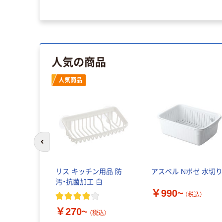
人気の商品
人気商品
前のスライドへ
リス キッチン用品 防
アスベル Nポゼ 水切
汚・抗菌加工 白
￥990~
（税込）
￥270~
（税込）