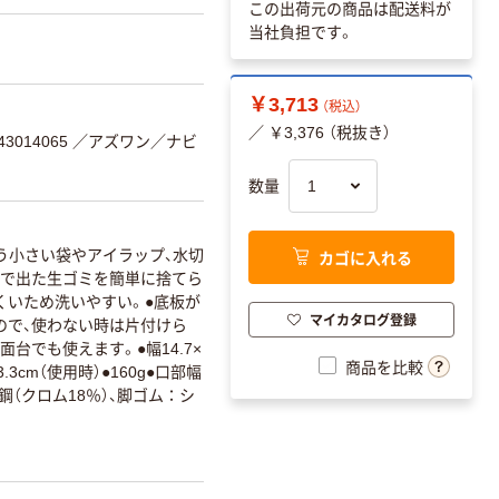
この出荷元の商品は配送料が
当社負担です。
￥3,713
（税込）
／ ￥3,376 （税抜き）
3014065
／アズワン／ナビ
数量
う小さい袋やアイラップ、水切
カゴに入れる
理で出た生ゴミを簡単に捨てら
くいため洗いやすい。●底板が
マイカタログ登録
ので、使わない時は片付けら
台でも使えます。●幅14.7×
商品を比較
3.3cm（使用時）●160g●口部幅
鋼（クロム18％）、脚ゴム：シ