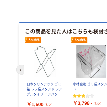
この商品を見た人はこちらも検討
人気商品
人気商品
前のスライドへ
り畳みバス
日本クリンテック ゴミ
小林金物 ゴミ袋スタ
4-000X
箱 レジ袋スタンド シン
ド
グルタイプ コンパクト
~
490093 1個（直送品）
（税込）
￥3,798~
￥1,500
（税込）
（税込）