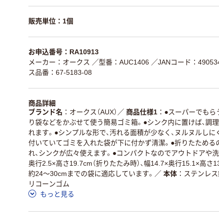
販売単位：1個
お申込番号：RA10913
メーカー：オークス
／型番：AUC1406
／JANコード：490534
ス品番：67-5183-08
商品詳細
ブランド名
オークス（AUX）
／
商品仕様1
●スーパーでもら
り袋などをかぶせて使う簡易ゴミ箱。●シンク内に置けば、調
れます。●シンプルな形で、汚れる面積が少なく、ヌルヌルしに
付いていてゴミを入れた袋が下に付かず清潔。●折りたためる
れ、シンクが広々使えます。●コンパクトなのでアウトドアや洗面
奥行2.5×高さ19.7cm（折りたたみ時）、幅14.7×奥行15.1×高さ1
約24～30cmまでの袋に適応しています。
／
本体
ステンレス
リコーンゴム
もっと見る