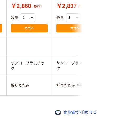
￥2,860
￥2,837
￥990
（税込）
（税込）
数量
数量
数量
カゴへ
カゴへ
サンコープラスチッ
サンコープラスチッ
岩谷マテ
ク
ク
折りたたみ
折りたたみ、横型
折りたた
商品情報を印刷する