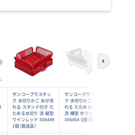
次へ
水
サンコープラスチッ
サンコープラスチッ
岩谷マテ
ワ
ク 水切りかご 水が流
ク 水切りかご 水が流
ミ水切り
4
れる スタンド付き た
れる たためる水切り
kcud 
ためる水切り 流 縦型
流 横型 ホワイト
ナー 折
ワインレッド 336449
336454 1個（直送品）
イト 231
1個（直送品）
送品）