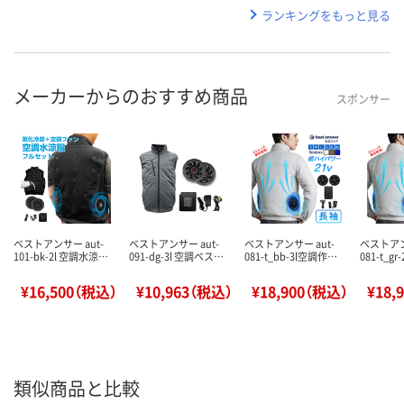
ランキングをもっと見る
メーカーからのおすすめ商品
スポンサー
ベストアンサー aut-
ベストアンサー aut-
ベストアンサー aut-
ベストアン
101-bk-2l 空調水涼…
091-dg-3l 空調ベス…
081-t_bb-3l空調作…
081-t_gr
¥16,500（税込）
¥10,963（税込）
¥18,900（税込）
¥18,
類似商品と比較