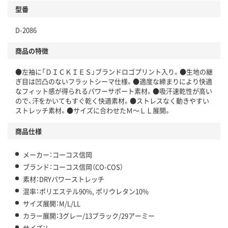
型番
D-2086
商品の特徴
●左袖に「ＤＩＣＫＩＥＳ」ブランドロゴプリント入り。●生地の継
ぎ目は凹凸のないフラットシーマ仕様。●適度な締まりにより快適
なフィット感が得られるパワーサポート素材。●吸汗速乾性が高い
ので、汗をかいてもすぐ乾く快適素材。●ストレスなく動きやすい
ストレッチ素材。●サイズに合わせたＭ～ＬＬ展開。
商品仕様
メーカー：コーコス信岡
ブランド：コーコス信岡（CO-COS）
素材：DRYパワーストレッチ
混率：ポリエステル90%, ポリウレタン10%
サイズ展開：M/L/LL
カラー展開：3グレー/13ブラック/29アーミー
サイズ：L