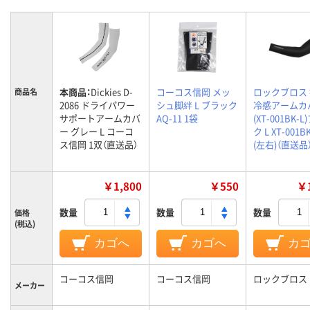
本商品：
Dickies D-
コーコス信岡 メッ
ロックブロス
商品名
2086 ドライパワー
シュ脚絆 L ブラック
冷感アームカ
サポートアームカバ
AQ-11 1袋
(XT-001BK-
ー グレー L コーコ
ク L XT-001B
ス信岡 1双（直送品）
(左右)（直送品
￥1,800
￥550
￥1
数量
数量
数量
価格
(税込)
カゴへ
カゴへ
カ
コーコス信岡
コーコス信岡
ロックブロス
メーカー