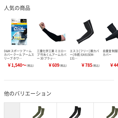
人気の商品
D&M スポーツ アーム
三重化学工業 ミエロー
エスコ [フリー] 腕カバ
自重堂 制服
カバー クール アームス
ブ 竹糸くんアームカバ
ー(冷感) EA915EM-
カバー
リーブ ホワ…
ー 30 ブラッ…
131…
￥1,540～
￥609
￥785
￥4
（税込）
（税込）
（税込）
他のバリエーション