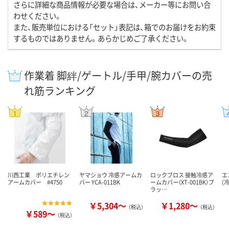
さらに詳細な商品情報が必要な場合は、メーカー等にお問い合
わせください。
また、販売単位における「セット」表記は、箱でのお届けをお約束
するものではありません。あらかじめご了承ください。
作業着 脚絆/ゲートル/手甲/腕カバーの売
れ筋ランキング
川西工業 ポリエチレン
ヤマショウ 冷感アームカ
ロックブロス 接触冷感ア
エ
アームカバー #4750
バー YCA-011BK
ームカバー（XT-001BK）ブ
(冷
ラッ…
￥5,304～
￥1,280～
（税込）
（税込）
￥589～
（税込）