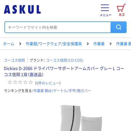
カゴ
メニュー
ホーム
作業服/ワークウェア/安全保護具
作業着
作業着 
コーコス信岡
ブランド：
コーコス信岡（CO-COS）
Dickies D-2086 ドライパワーサポートアームカバー グレー L コー
コス信岡 1双（直送品）
（
0
件のレビュー
）
ランキングを見る：
作業着 脚絆/ゲートル/手甲/腕カバー