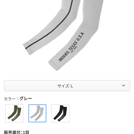
サイズ：L
グレー
カラー
販売単位：1双