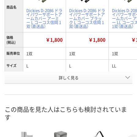
商品名
Dickies D-2086 ドラ
Dickies D-2086 ドラ
Dickies D-2
イパワーサポートア
イパワーサポートア
イパワーサポ
ームカバー アーミ
ームカバー ブラッ
ームカバー 
ー L コーコス信岡 1
ク L コーコス信岡 1
ー LL コーコ
双（直送品）
双（直送品）
1双（直送品）
価格
￥1,800
￥1,800
￥1
(税込)
1双
1双
1双
販売単位
L
L
LL
サイズ
詳しく見る
アーミー
ブラック
アーミー
カラー
お申込番
HP70853
HP70855
HP70852
号
あり
あり
あり
在庫
この商品を見た人はこちらも検討されていま
す
8月24日（月）
8月24日（月）
8月24日（月）
お届け日
数量
数量
数量