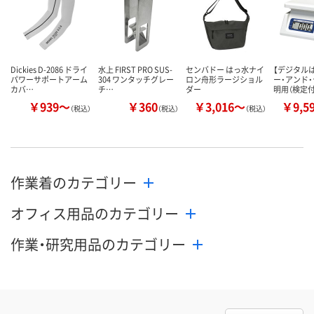
カゴへ
カゴへ
カ
Dickies D-2086 ドライ
水上 FIRST PRO SUS-
センバドー はっ水ナイ
【デジタル
パワーサポートアーム
304 ワンタッチグレー
ロン舟形ラージショル
ー・アンド・
カバ…
チ…
ダー
明用（検定付
￥939～
￥360
￥3,016～
￥9,5
（税込）
（税込）
（税込）
作業着のカテゴリー
オフィス用品のカテゴリー
作業・研究用品のカテゴリー