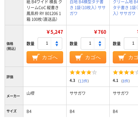
紙 B4ワイド 横長 ク
白地 B4横型タテ書
クリーム地 B
リームCoC 縦書き
き 1袋（10枚入） ササ
タテ書き 1袋（
鳳凰枠 RY 801206 1
ガワ
入） ササガワ
箱 100枚（直送品）
￥5,247
￥760
数量
数量
数量
価格
(税込)
カゴへ
カゴへ
カ
評価
4.3
4.1
（
13件
）
（
8件
）
山櫻
ササガワ
ササガワ
メーカー
B4
B4
B4
サイズ
25g
質量