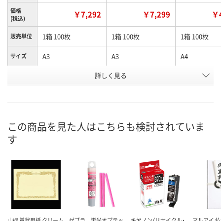
価格
￥7,292
￥7,299
￥4
(税込)
1箱 100枚
1箱 100枚
1箱 100枚
販売単位
A3
A3
A4
サイズ
商品タイ
詳しく見る
横長
縦長
横長
プ
お申込番
HU05664
HU06298
HU05663
号
この商品を見た人はこちらも検討されていま
直送品
直送品
直送品
在庫
す
8月21日（金）まで
8月21日（金）まで
8月21日（金）
お届け日
数量
数量
数量
カゴへ
カゴへ
カ
山櫻 賞状用紙 クリーム
ゼブラ 蛍光オプテッ
キヤノン（リサイクル・
マルアイ 仏