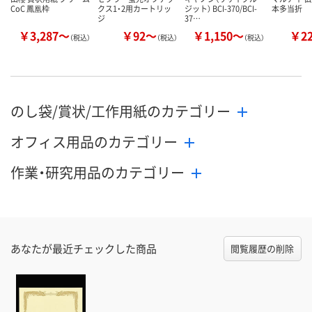
CoC 鳳凰枠
クス1・2用カートリッ
ジット） BCI-370/BCI-
本多当折
ジ
37…
￥3,287～
￥92～
￥1,150～
￥2
（税込）
（税込）
（税込）
のし袋/賞状/工作用紙のカテゴリー
オフィス用品のカテゴリー
作業・研究用品のカテゴリー
あなたが最近チェックした商品
閲覧履歴の削除