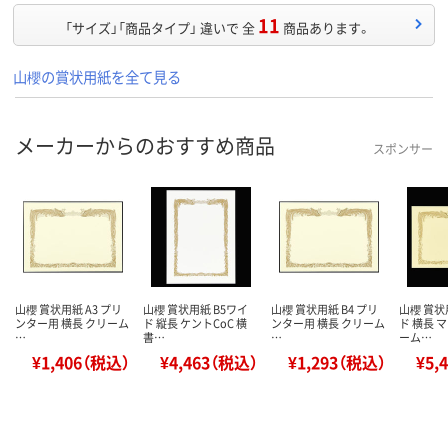
11
「サイズ」「商品タイプ」 違いで 全
商品あります。
山櫻の賞状用紙を全て見る
メーカーからのおすすめ商品
スポンサー
山櫻 賞状用紙 A3 プリ
山櫻 賞状用紙 B5ワイ
山櫻 賞状用紙 B4 プリ
山櫻 賞状
ンター用 横長 クリーム
ド 縦長 ケントCoC 横
ンター用 横長 クリーム
ド 横長 
…
書…
…
ーム…
¥1,406（税込）
¥4,463（税込）
¥1,293（税込）
¥5,