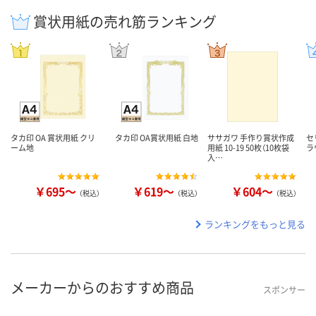
賞状用紙の売れ筋ランキング
タカ印 OA 賞状用紙 クリ
タカ印 OA賞状用紙 白地
ササガワ 手作り賞状作成
セ
ーム地
用紙 10-19 50枚（10枚袋
ラ
入…
￥695～
￥619～
￥604～
（税込）
（税込）
（税込）
ランキングをもっと見る
メーカーからのおすすめ商品
スポンサー