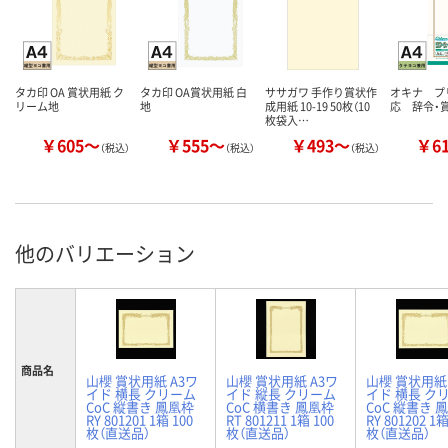
タカ印 OA 賞状用紙 ク
タカ印 OA賞状用紙 白
ササガワ 手作り賞状作
オキナ プ
リーム地
地
成用紙 10-19 50枚（10
応 辞令・
枚袋入…
￥605～
￥555～
￥493～
￥6
（税込）
（税込）
（税込）
他のバリエーション
商品名
山櫻 賞状用紙 A3ワ
山櫻 賞状用紙 A3ワ
山櫻 賞状用紙 
イド 横長 クリーム
イド 縦長 クリーム
イド 横長 ク
CoC 縦書き 鳳凰枠
CoC 横書き 鳳凰枠
CoC 縦書き 
RY 801201 1箱 100
RT 801211 1箱 100
RY 801202 1箱
枚（直送品）
枚（直送品）
枚（直送品）