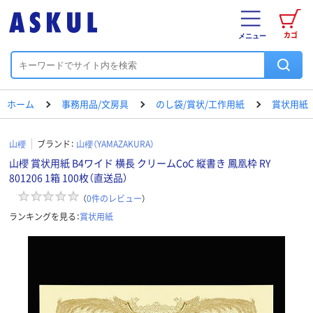
カゴ
メニュー
ホーム
事務用品/文房具
のし袋/賞状/工作用紙
賞状用紙
山櫻
ブランド：
山櫻（YAMAZAKURA）
山櫻 賞状用紙 B4ワイド 横長 クリームCoC 縦書き 鳳凰枠 RY
801206 1箱 100枚（直送品）
（
0
件のレビュー
）
ランキングを見る：
賞状用紙