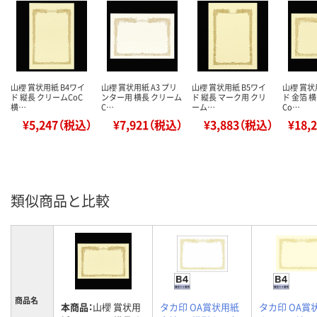
山櫻 賞状用紙 B4ワイ
山櫻 賞状用紙 A3 プリ
山櫻 賞状用紙 B5ワイ
山櫻 賞状
ド 縦長 クリームCoC
ンター用 横長 クリーム
ド 縦長 マーク用 クリ
ド 金箔 
横…
C…
ーム…
Co…
¥5,247（税込）
¥7,921（税込）
¥3,883（税込）
¥18,
類似商品と比較
商品名
本商品：
山櫻 賞状用
タカ印 OA賞状用紙
タカ印 OA賞