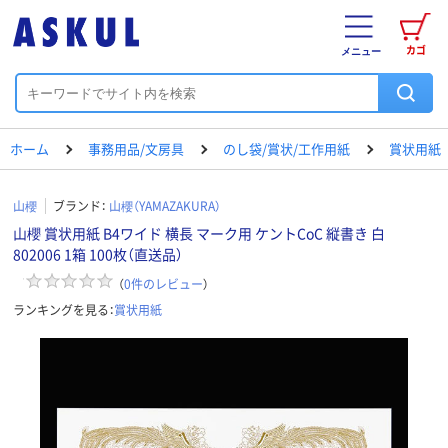
カゴ
メニュー
ホーム
事務用品/文房具
のし袋/賞状/工作用紙
賞状用紙
山櫻
ブランド：
山櫻（YAMAZAKURA）
山櫻 賞状用紙 B4ワイド 横長 マーク用 ケントCoC 縦書き 白
802006 1箱 100枚（直送品）
（
0
件のレビュー
）
ランキングを見る：
賞状用紙