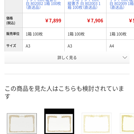
白 802002 1箱 100枚
縦書き 白 802003 1
白 802009 1箱
（直送品）
箱 100枚（直送品）
（直送品）
価格
￥7,899
￥7,906
￥5
(税込)
1箱 100枚
1箱 100枚
1箱 100枚
販売単位
A3
A3
A4
サイズ
詳しく見る
横長 マーク用
横長 ワイドマーク
横長 マーク用
商品タイ
プ
用
お申込番
HU06453
HU05688
HU06283
号
この商品を見た人はこちらも検討されていま
直送品
直送品
直送品
在庫
す
8月21日（金）まで
8月21日（金）まで
8月21日（金）
お届け日
数量
数量
数量
カゴへ
カゴへ
カ