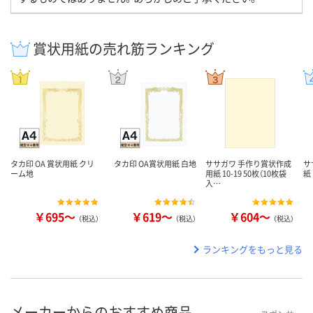
賞状用紙の売れ筋ランキング
タカ印 OA 賞状用紙 クリ
タカ印 OA賞状用紙 白地
ササガワ 手作り賞状作成
サ
ーム地
用紙 10-19 50枚（10枚袋
紙
入…
￥695～
￥619～
￥604～
（税込）
（税込）
（税込）
ランキングをもっと見る
メーカーからのおすすめ商品