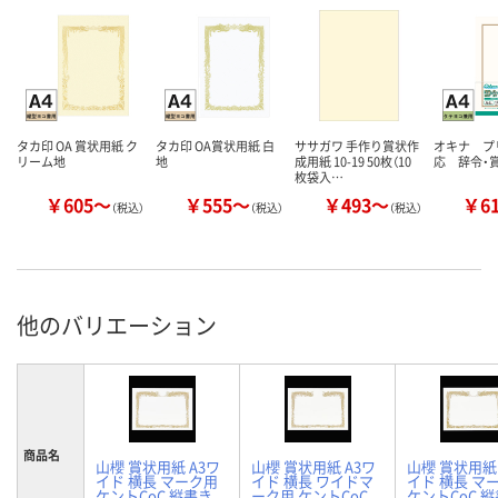
タカ印 OA 賞状用紙 ク
タカ印 OA賞状用紙 白
ササガワ 手作り賞状作
オキナ プ
リーム地
地
成用紙 10-19 50枚（10
応 辞令・
枚袋入…
￥605～
￥555～
￥493～
￥6
（税込）
（税込）
（税込）
他のバリエーション
商品名
山櫻 賞状用紙 A3ワ
山櫻 賞状用紙 A3ワ
山櫻 賞状用紙 
イド 横長 マーク用
イド 横長 ワイドマ
イド 横長 マ
ケントCoC 縦書き
ーク用 ケントCoC
ケントCoC 