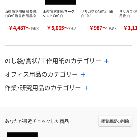
山櫻 賞状用紙 横長 純
山櫻 賞状用紙 マーク用
ササガワ OA賞状用紙
ササガワ O
白CoC 縦書き 鳳凰枠
ケントCoC 白
白 10-1
用紙 白
￥4,487～
￥5,065～
￥987～
￥1,1
（税込）
（税込）
（税込）
のし袋/賞状/工作用紙のカテゴリー
オフィス用品のカテゴリー
作業・研究用品のカテゴリー
あなたが最近チェックした商品
閲覧履歴の削除