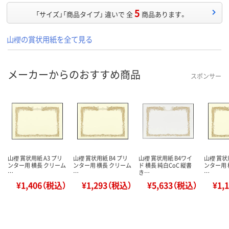
5
「サイズ」「商品タイプ」 違いで 全
商品あります。
山櫻の賞状用紙を全て見る
メーカーからのおすすめ商品
スポンサー
山櫻 賞状用紙 A3 プリ
山櫻 賞状用紙 B4 プリ
山櫻 賞状用紙 B4ワイ
山櫻 賞状
ンター用 横長 クリーム
ンター用 横長 クリーム
ド 横長 純白CoC 縦書
ンター用 
…
…
き…
…
¥1,406（税込）
¥1,293（税込）
¥5,633（税込）
¥1,