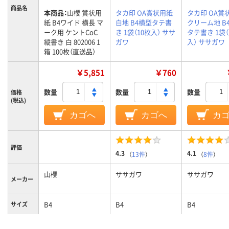
商品名
本商品：
山櫻 賞状用
タカ印 OA賞状用紙
タカ印 OA賞
紙 B4ワイド 横長 マ
白地 B4横型タテ書
クリーム地 B
ーク用 ケントCoC
き 1袋（10枚入） ササ
タテ書き 1袋（
縦書き 白 802006 1
ガワ
入） ササガワ
箱 100枚（直送品）
￥5,851
￥760
数量
数量
数量
価格
(税込)
カゴへ
カゴへ
カ
評価
4.3
4.1
（
13件
）
（
8件
）
山櫻
ササガワ
ササガワ
メーカー
B4
B4
B4
サイズ
30g
質量