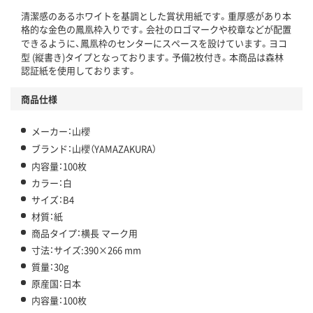
清潔感のあるホワイトを基調とした賞状用紙です。重厚感があり本
格的な金色の鳳凰枠入りです。会社のロゴマークや校章などが配置
できるように、鳳凰枠のセンターにスペースを設けています。ヨコ
型 (縦書き)タイプとなっております。予備2枚付き。本商品は森林
認証紙を使用しております。
商品仕様
メーカー：山櫻
ブランド：山櫻（YAMAZAKURA）
内容量：100枚
カラー：白
サイズ：B4
材質：紙
商品タイプ：横長 マーク用
寸法：サイズ:390×266 mm
質量：30g
原産国：日本
内容量：100枚