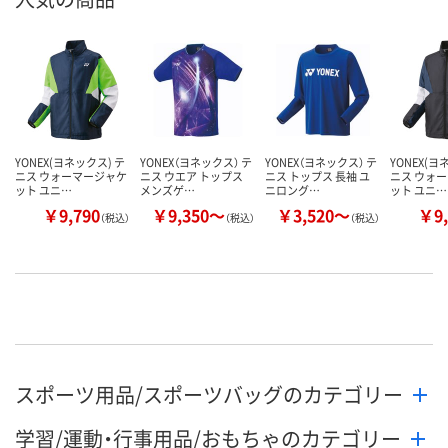
YONEX(ヨネックス) テ
YONEX（ヨネックス） テ
YONEX（ヨネックス） テ
YONEX(ヨ
ニス ウォーマージャケ
ニス ウエア トップス
ニス トップス 長袖 ユ
ニス ウォ
ット ユニ…
メンズゲ…
ニロング…
ット ユニ…
￥9,790
￥9,350～
￥3,520～
￥9,
（税込）
（税込）
（税込）
スポーツ用品/スポーツバッグのカテゴリー
学習/運動・行事用品/おもちゃのカテゴリー