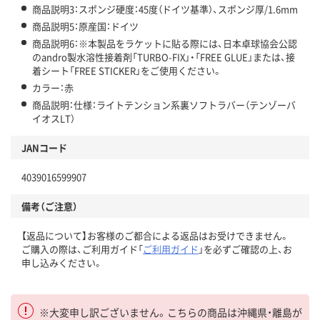
商品説明3：スポンジ硬度：45度（ドイツ基準）、スポンジ厚/1.6mm
商品説明5：原産国：ドイツ
商品説明6：※本製品をラケットに貼る際には、日本卓球協会公認
のandro製水溶性接着剤「TURBO-FIX」・「FREE GLUE」または、接
着シート「FREE STICKER」をご使用ください。
カラー：赤
商品説明：仕様：ライトテンション系裏ソフトラバー（テンゾーバ
イオスLT）
JANコード
4039016599907
備考（ご注意）
【返品について】お客様のご都合による返品はお受けできません。
ご購入の際は、ご利用ガイド「
ご利用ガイド
」を必ずご確認の上、お
申し込みください。
※大変申し訳ございません。こちらの商品は沖縄県・離島が