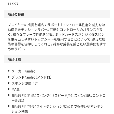
112277
商品の特徴
プレイヤーの成長を幅広くサポート！コントロール性能と威力を兼
ね備えたテンションラバー。回転とコントロールのバランスが良
く、様々なプレーで性能を発揮。ミッドハードスポンジと強スピン
を生み出しやすいトップシートを採用することによって、高度な技
術の習得を後押ししてくれる。確かな成長を感じたい選手におすす
めのラバー。
商品仕様
メーカー：andro
ブランド：andro（アンドロ）
スポンジ硬度：45°
色：赤
商品説明2：性能：スポンジ付（スピード/99、スピン/108、コントロ
ール/91）
商品説明4：特長：ライトテンション/初心者でも使いやすいテン
ション効果