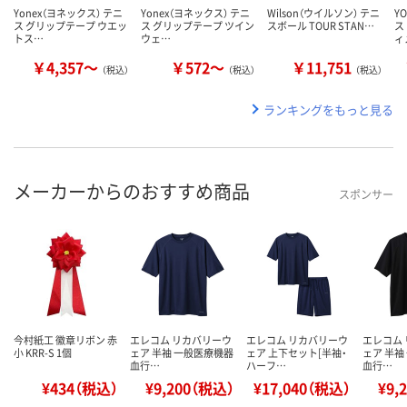
Yonex（ヨネックス） テニ
Yonex（ヨネックス） テニ
Wilson（ウイルソン） テニ
Y
ス グリップテープ ウエッ
ス グリップテープ ツイン
スボール TOUR STAN…
ス
トス…
ウェ…
ィ
￥4,357～
￥572～
￥11,751
（税込）
（税込）
（税込）
ランキングをもっと見る
メーカーからのおすすめ商品
スポンサー
今村紙工 徽章リボン 赤
エレコム リカバリーウ
エレコム リカバリーウ
エレコム
小 KRR-S 1個
ェア 半袖 一般医療機器
ェア 上下セット[半袖・
ェア 半袖
血行…
ハーフ…
血行…
¥434（税込）
¥9,200（税込）
¥17,040（税込）
¥9,