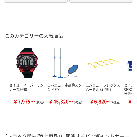
このカテゴリーの人気商品
セイコー スーパーラン
エバニュー 走高跳スタ
エバニュー フレックス
セイコ
ナーズS690
ンド ED
ハードル （5台組）
SEIKO
計測 シ
￥7,975～
￥45,320～
￥6,820～
￥1
（税込）
（税込）
（税込）
「トラック競技/陸上用品」に関連するピンポイントサーチ