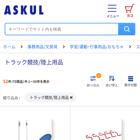
カゴ
メニュー
ホーム
事務用品/文房具
学習/運動・行事用品/おもちゃ
ス
トラック競技/陸上用品
1
52
件（70商品）中 1～50件を表示
表示切替
絞り込み
並び替え
トラック競技/陸上用品
絞り込み