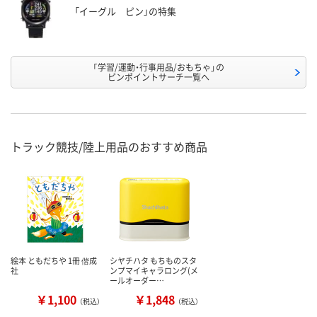
「イーグル ピン」の特集
「学習/運動・行事用品/おもちゃ」の
ピンポイントサーチ一覧へ
トラック競技/陸上用品のおすすめ商品
絵本 ともだちや 1冊 偕成
シヤチハタ もちものスタ
社
ンプマイキャラロング(メ
ールオーダー…
￥1,100
￥1,848
（税込）
（税込）