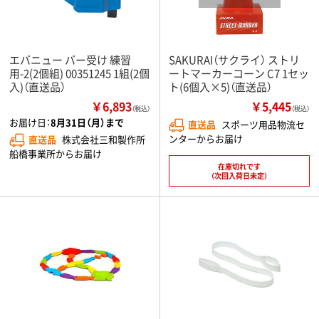
エバニュー バー受け 練習
SAKURAI（サクライ） ストリ
用-2(2個組) 00351245 1組(2個
ートマーカーコーン C7 1セッ
入)（直送品）
ト(6個入×5)（直送品）
￥6,893
￥5,445
（税込）
（税込）
お届け日：
8月31日（月）まで
直送品
スポーツ用品物流セ
ンターからお届け
直送品
株式会社三和製作所
船橋事業所からお届け
在庫切れです
（次回入荷日未定）