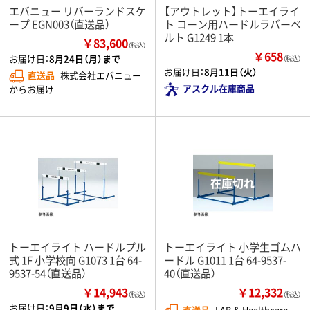
エバニュー リバーランドスケ
【アウトレット】トーエイライ
ープ EGN003（直送品）
ト コーン用ハードルラバーベ
ルト G1249 1本
￥83,600
（税込）
￥658
お届け日：
8月24日（月）まで
（税込）
お届け日：
8月11日（火）
直送品
株式会社エバニュー
アスクル在庫商品
からお届け
トーエイライト ハードルプル
トーエイライト 小学生ゴムハ
式 1F 小学校向 G1073 1台 64-
ードル G1011 1台 64-9537-
9537-54（直送品）
40（直送品）
￥14,943
￥12,332
（税込）
（税込）
お届け日：
9月9日（水）まで
直送品
LAB & Healthcare