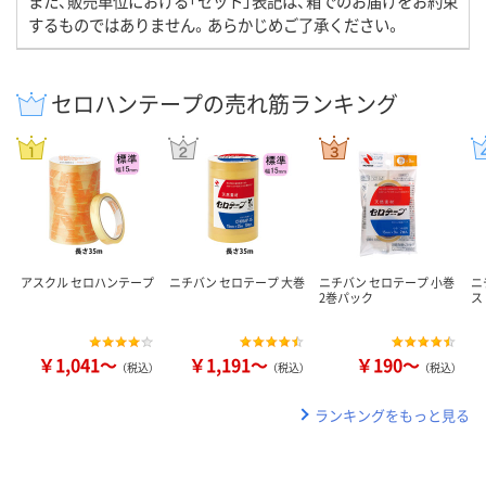
また、販売単位における「セット」表記は、箱でのお届けをお約束
するものではありません。あらかじめご了承ください。
セロハンテープの売れ筋ランキング
アスクル セロハンテープ
ニチバン セロテープ 大巻
ニチバン セロテープ 小巻
ニ
2巻パック
ス
￥1,041～
￥1,191～
￥190～
（税込）
（税込）
（税込）
ランキングをもっと見る