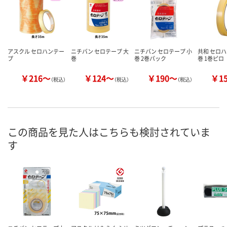
アスクル セロハンテー
ニチバン セロテープ 大
ニチバン セロテープ 小
共和 セロハ
プ
巻
巻 2巻パック
巻 1巻ピロ
￥216～
￥124～
￥190～
￥1
（税込）
（税込）
（税込）
この商品を見た人はこちらも検討されていま
す