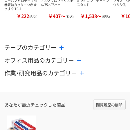
ニチバン セロテープ小
アスクル はたらく ふせ
ミツギロン チェーン
プラス 
巻収納カッターつき ま
ん 75×75mm
スタンド
ウルシ先
っすぐ TC-1…
￥222
￥407～
￥1,538～
￥1
（税込）
（税込）
（税込）
テープのカテゴリー
オフィス用品のカテゴリー
作業・研究用品のカテゴリー
あなたが最近チェックした商品
閲覧履歴の削除