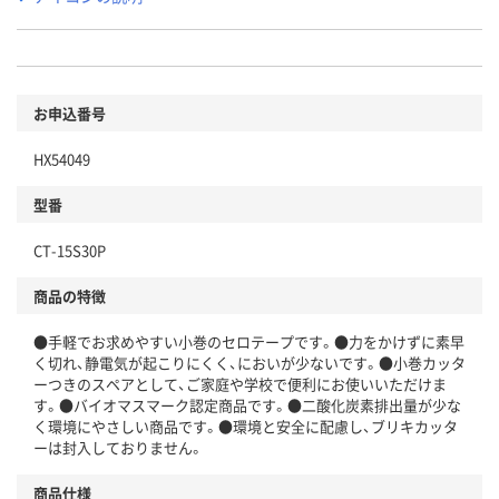
お申込番号
HX54049
型番
CT-15S30P
商品の特徴
●手軽でお求めやすい小巻のセロテープです。●力をかけずに素早
く切れ、静電気が起こりにくく、においが少ないです。●小巻カッタ
ーつきのスペアとして、ご家庭や学校で便利にお使いいただけま
す。●バイオマスマーク認定商品です。●二酸化炭素排出量が少な
く環境にやさしい商品です。●環境と安全に配慮し、ブリキカッタ
ーは封入しておりません。
商品仕様