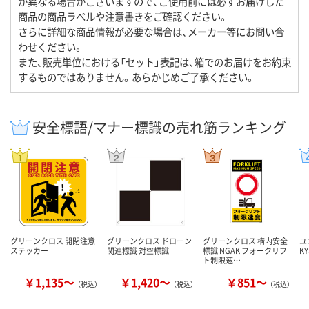
が異なる場合がございますので、ご使用前には必ずお届けした
商品の商品ラベルや注意書きをご確認ください。
さらに詳細な商品情報が必要な場合は、メーカー等にお問い合
わせください。
また、販売単位における「セット」表記は、箱でのお届けをお約束
するものではありません。あらかじめご了承ください。
安全標語/マナー標識の売れ筋ランキング
グリーンクロス 開閉注意
グリーンクロス ドローン
グリーンクロス 構内安全
ユ
ステッカー
関連標識 対空標識
標識 NGAK フォークリフ
K
ト制限速…
￥1,135～
￥1,420～
￥851～
（税込）
（税込）
（税込）