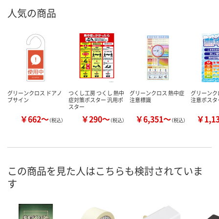
人気の商品
グリーンクロス ドアノ
つくし工房 つくし 熱中
グリーンクロス 熱中症
グリーンク
ブサイン
症対策ポスター 汎用ポ
注意標識
注意ポスタ
スター
￥662～
￥290～
￥6,351～
￥1,1
（税込）
（税込）
（税込）
この商品を見た人はこちらも検討されていま
す