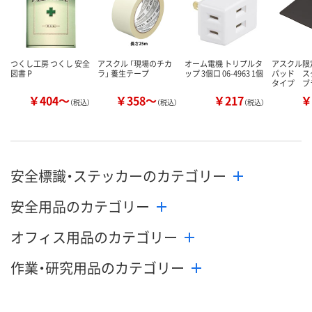
つくし工房 つくし 安全
アスクル 「現場のチカ
オーム電機 トリプルタ
アスクル限
図書 P
ラ」 養生テープ
ップ 3個口 06-4963 1個
パッド ス
タイプ ブ
￥404～
￥358～
￥217
￥
（税込）
（税込）
（税込）
安全標識・ステッカーのカテゴリー
安全用品のカテゴリー
オフィス用品のカテゴリー
作業・研究用品のカテゴリー