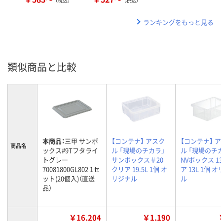
（税込）
（税込）
ランキングをもっと見る
類似商品と比較
本商品：
三甲 サンボ
【コンテナ】 アスク
【コンテナ】 
商品名
ックス#9Tフタライ
ル 「現場のチカラ」
ル 「現場のチ
トグレー
サンボックス＃20
NVボックス 1
70081800GL802 1セ
クリア 19.5L 1個 オ
ア 13L 1個 
ット(20個入)（直送
リジナル
ル
品）
￥16,204
￥1,190