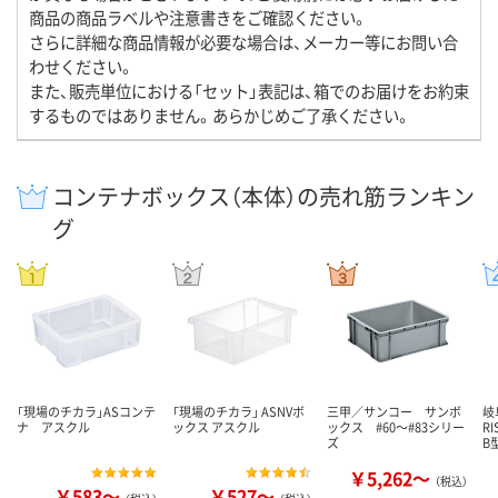
商品の商品ラベルや注意書きをご確認ください。
さらに詳細な商品情報が必要な場合は、メーカー等にお問い合
わせください。
また、販売単位における「セット」表記は、箱でのお届けをお約束
するものではありません。あらかじめご了承ください。
コンテナボックス（本体）の売れ筋ランキン
グ
「現場のチカラ」ASコンテ
「現場のチカラ」 ASNVボ
三甲／サンコー サンボ
岐
ナ アスクル
ックス アスクル
ックス #60～#83シリー
R
ズ
B
￥5,262～
（税込）
￥583～
￥527～