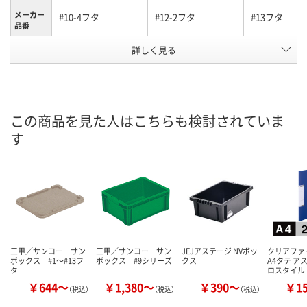
メーカー
#10-4フタ
#12-2フタ
#13フタ
品番
詳しく見る
グリーン
ライトグレー
オレンジ
カラー
お申込番
K919764
K919755
K884704
号
直送品
直送品
直送品
在庫
この商品を見た人はこちらも検討されていま
す
8月25日（火）まで
8月25日（火）まで
8月25日（火）
お届け日
数量
数量
数量
カゴへ
カゴへ
カ
三甲／サンコー サン
三甲／サンコー サン
JEJアステージ NVボッ
クリアファ
ボックス #1～#13フ
ボックス #9シリーズ
クス
A4タテ ア
タ
ロスタイル
￥644～
￥1,380～
￥390～
￥1
（税込）
（税込）
（税込）