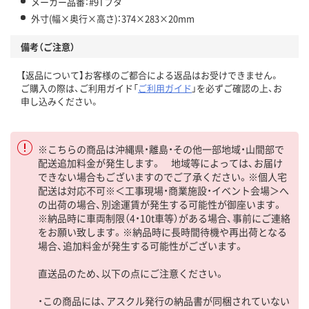
メーカー品番：#9Tフタ
外寸(幅×奥行×高さ)：374×283×20mm
備考（ご注意）
【返品について】お客様のご都合による返品はお受けできません。
ご購入の際は、ご利用ガイド「
ご利用ガイド
」を必ずご確認の上、お
申し込みください。
※こちらの商品は沖縄県・離島・その他一部地域・山間部で
配送追加料金が発生します。 地域等によっては、お届け
できない場合もございますのでご了承ください。※個人宅
配送は対応不可※＜工事現場・商業施設・イベント会場＞へ
の出荷の場合、別途運賃が発生する可能性が御座います。
※納品時に車両制限（4・10t車等）がある場合、事前にご連絡
をお願い致します。※納品時に長時間待機や再出荷となる
場合、追加料金が発生する可能性がございます。
直送品のため、以下の点にご注意ください。
・この商品には、アスクル発行の納品書が同梱されていない