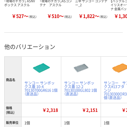
「現場のチカラ」 ASNV
「現場のチカラ」ASコン
三甲 サンコー コンテナ
【バックル
ボックス アスクル
テナ アスクル
ー_2
イリスオー
ナ 金属バ
￥527～
￥510～
￥1,822～
￥1,3
（税込）
（税込）
（税込）
他のバリエーション
商品名
サンコー サンボッ
サンコー サンボッ
サンコー サ
クス蓋 10-4
クス蓋 12-2
クス#13フタ
70130700GR616 1個
70130100GL802 1個
ンジ
（直送品）
（直送品）
70130300OR
個（直送品）
価格
￥2,318
￥2,151
￥2
(税込)
1個
1個
1個
販売単位