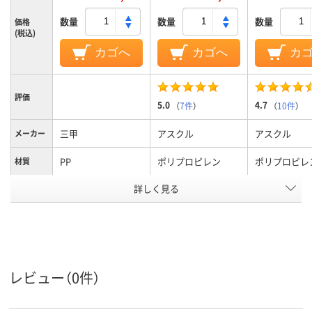
数量
数量
数量
価格
(税込)
カゴへ
カゴへ
カ
評価
5.0
4.7
（
7件
）
（
10件
）
三甲
アスクル
アスクル
メーカー
PP
ポリプロピレン
ポリプロピレ
材質
詳しく見る
グレー系
クリア（透明）系
クリア(透明)
カラーグ
ループ
アスクル
商品環境
95
55
スコア
レビュー（0件）