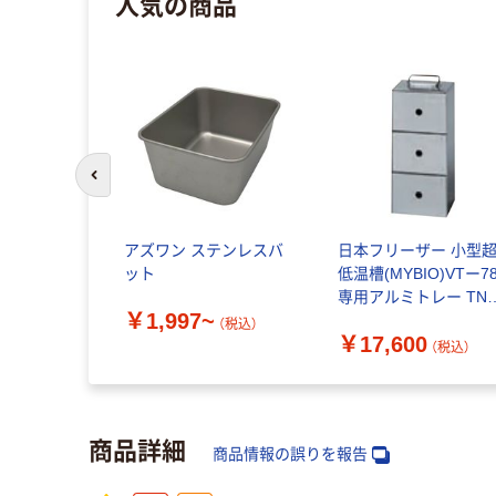
人気の商品
前のスライドへ
アズワン ステンレスバ
日本フリーザー 小型
ット
低温槽(MYBIO)VTー7
専用アルミトレー TN-
￥1,997~
78 1個 1-5714-11（直
（税込）
￥17,600
品）
（税込）
商品詳細
商品情報の誤りを報告