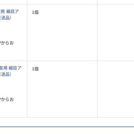
取用 細目ア
1個
（直送品）
P
からお
枚取用 細目ア
1個
（直送品）
P
からお