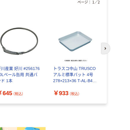
ページ：
1
／
2
次のスライド
川産業 好川 #256176
トラスコ中山 TRUSCO
トラスコ中山
20Lペール缶用 共通バ
アルミ標準バット 4号
ステンレス
ンド 1本
278×213×36 T-AL-B4 1
ぎ口付 5.0L
個 819-5261
TSH639M 
￥645
￥933
￥4,994
6330（直送
（税込）
（税込）