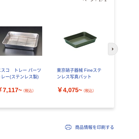
次のスライド
エスコ トレー パーツ
東京硝子器械 Fineステ
東京硝子器械
トレー(ステンレス製)
ンレス写真バット
ンレス正方
￥7,117~
￥4,075~
￥1,448
（税込）
（税込）
商品情報を印刷する