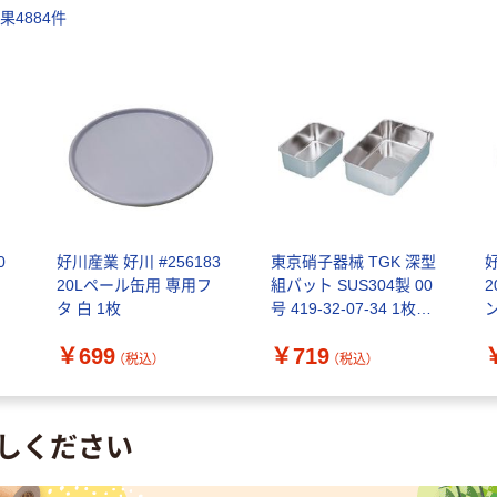
結果
4884
件
0
好川産業 好川 #256183
東京硝子器械 TGK 深型
好
20Lペール缶用 専用フ
組バット SUS304製 00
タ 白 1枚
号 419-32-07-34 1枚
186-0708（直送品）
￥699
￥719
（税込）
（税込）
しください