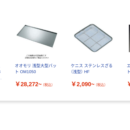
超
オオモリ 浅型大型バッ
ケニス ステンレスざる
8
ト OM1050
（浅型） HF
￥28,272~
￥2,090~
送
（税込）
（税込）