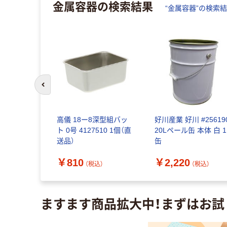
金属容器
の検索結果
“
金属容器
”の検索
前のスライドへ
ステンレス
高儀 18ー8深型組バッ
好川産業 好川 #25619
Aー58
ト 0号 4127510 1個（直
20Lペール缶 本体 白 1
直送品）
送品）
缶
￥810
￥2,220
（税込）
（税込）
（税込）
ますます商品拡大中！まずはお試