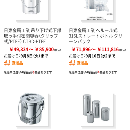
日東金属工業 吊り下げ式下部
日東金属工業 ヘルール式
取っ手付密閉容器（クリップ
316Lストレートボトル クリ
式/PTFE） CTBD-PTFE
ーンパック
￥49,324
￥85,900
￥71,896
￥111,816
お届け日：
9月8日（火）まで
お届け日：
9月16日（水）まで
直送品
直送品
販売単位違いの商品が
6
商品あります
販売単位違いの商品が
4
商品あります