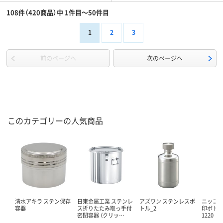
108件（420商品）中 1件目～50件目
1
2
3
前のページへ
次のページへ
このカテゴリーの人気商品
清水アキラ ステン保存
日東金属工業 ステンレ
アズワン ステンレスボ
ニッコー
容器
ス折りたたみ取っ手付
トル_2
印ボトル
密閉容器 （クリッ…
1220