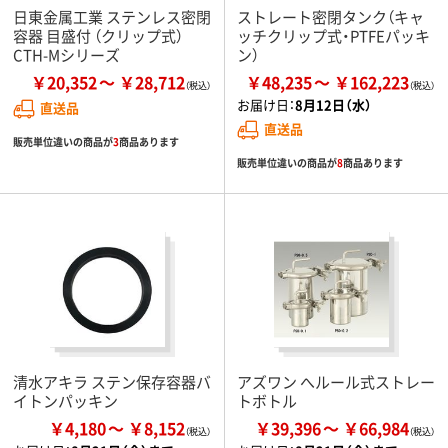
日東金属工業 ステンレス密閉
ストレート密閉タンク（キャ
容器 目盛付 （クリップ式）
ッチクリップ式・PTFEパッキ
CTH-Mシリーズ
ン）
￥20,352
￥28,712
￥48,235
￥162,223
お届け日：
8月12日（水）
直送品
直送品
販売単位違いの商品が
3
商品あります
販売単位違いの商品が
8
商品あります
清水アキラ ステン保存容器バ
アズワン へルール式ストレー
イトンパッキン
トボトル
￥4,180
￥8,152
￥39,396
￥66,984