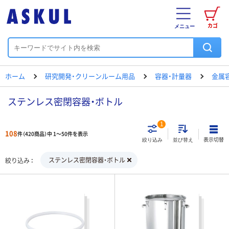
カゴ
メニュー
ホーム
研究開発・クリーンルーム用品
容器・計量器
金属
ステンレス密閉容器・ボトル
1
108
件（420商品）中 1～50件を表示
表示切替
絞り込み
並び替え
ステンレス密閉容器・ボトル
絞り込み