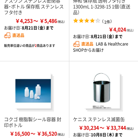
アズワン ステンレス密閉容
伸和 保存瓶 透明フタ付き
器・ボトル 保存瓶 ステンレス
1300mL 1-3298-15 1個（直送
フタ付き
品）
￥4,253
￥5,486
（
）
1件
お届け日：
8月21日（金）まで
￥4,024
（税込）
直送品
お届け日：
8月21日（金）まで
直送品
LAB & Healthcare
販売単位違いの商品が
2
商品あります
SHOPからお届け
コクゴ 樹脂製シール容器 封
ケニス ステンレス滅菌缶
印ボトル
￥30,234
￥33,744
￥16,500
￥36,520
お届け日：
10月8日（木）まで