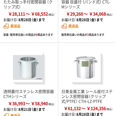
たたみ取っ手付密閉容器 （ク
容器 目盛付 （バンド式） CTL-
リップ式）
Mシリーズ
￥28,111
￥68,552
￥29,260
￥34,068
お届け日：
8月28日（金）まで
お届け日：
8月28日（金）まで
直送品
直送品
容量・販売単位違いの商品が
8
商品あります
販売単位違いの商品が
2
商品あります
透明蓋付ステンレス密閉容器
日東金属工業 シール座付ステ
CTHシリーズ
ンレス密閉容器（クリップ
式/PTFE） CTH-LZ-PTFE
￥36,993
￥58,940
￥61,132
￥124,356
お届け日：
8月21日（金）まで
お届け日：
8月28日（金）まで
直送品