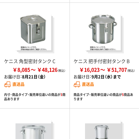
ケニス 角型密封タンク C
ケニス 把手付密封タンク B
￥8,085
￥48,126
￥16,023
￥51,707
お届け日：
8月21日（金）
お届け日：
9月2日（水）まで
直送品
直送品
内寸・商品タイプ・販売単位違いの商品が
3
商
商品タイプ・販売単位違いの商品が
5
商品あ
品あります
ります