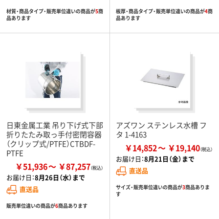
材質・商品タイプ・販売単位違いの商品が
5
商
板厚・商品タイプ・販売単位違いの商品が
4
商
品あります
品あります
日東金属工業 吊り下げ式下部
アズワン ステンレス水槽 フ
折りたたみ取っ手付密閉容器
タ 1-4163
（クリップ式/PTFE）CTBDF-
￥14,852
￥19,140
PTFE
お届け日：
8月21日（金）まで
￥51,936
￥87,257
直送品
お届け日：
8月26日（水）まで
サイズ・販売単位違いの商品が
3
商品ありま
直送品
す
販売単位違いの商品が
6
商品あります