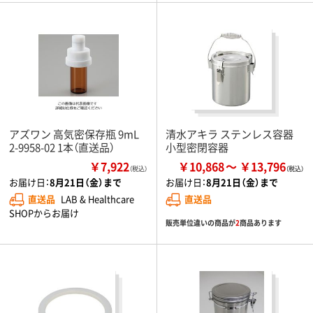
アズワン 高気密保存瓶 9mL
清水アキラ ステンレス容器
2-9958-02 1本（直送品）
小型密閉容器
￥7,922
￥10,868
￥13,796
（税込）
お届け日：
8月21日（金）まで
お届け日：
8月21日（金）まで
直送品
LAB & Healthcare
直送品
SHOPからお届け
販売単位違いの商品が
2
商品あります