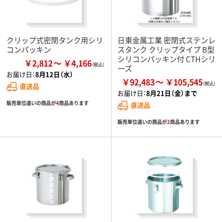
クリップ式密閉タンク用シリ
日東金属工業 密閉式ステンレ
コンパッキン
スタンク クリップタイプ B型
シリコンパッキン付 CTHシリ
￥2,812
￥4,166
ーズ
お届け日：
8月12日（水）
￥92,483
￥105,545
直送品
お届け日：
8月21日（金）まで
販売単位違いの商品が
4
商品あります
直送品
販売単位違いの商品が
2
商品あります