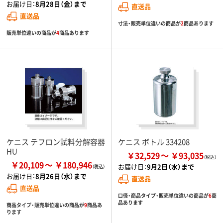
お届け日：
8月28日（金）まで
直送品
直送品
寸法・販売単位違いの商品が
2
商品あります
販売単位違いの商品が
4
商品あります
ケニス テフロン試料分解容器
ケニス ボトル 334208
HU
￥32,529
￥93,035
￥20,109
￥180,946
お届け日：
9月2日（水）まで
お届け日：
8月26日（水）まで
直送品
直送品
口径・商品タイプ・販売単位違いの商品が
6
商
品あります
商品タイプ・販売単位違いの商品が
9
商品あ
ります