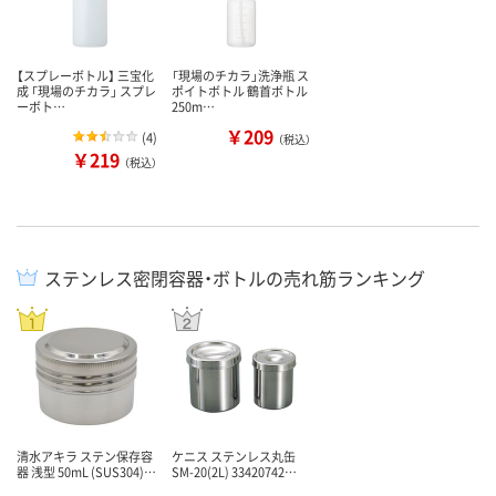
【スプレーボトル】 三宝化
「現場のチカラ」洗浄瓶 ス
成 「現場のチカラ」 スプレ
ポイトボトル 鶴首ボトル
ーボト…
250m…
￥209
(
4
)
（税込）
￥219
（税込）
ステンレス密閉容器・ボトルの売れ筋ランキング
清水アキラ ステン保存容
ケニス ステンレス丸缶
器 浅型 50mL (SUS304)…
SM-20(2L) 33420742…