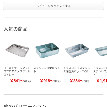
レビューをリクエストする
人気の商品
ワールドツール アスト
ステンレス深型組バッ
トラスコ中山 ステンレ
トラスコ中山
ロプロダクツ ステンレ
ト
ス深型角バット T-QB
ステンレス
ストレー
ト
￥841～
￥918～
￥854～
￥1,9
（税込）
（税込）
（税込）
他のバリエーション