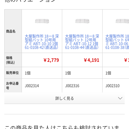
商品名
大屋製作所 18ー8 深
大屋製作所 18ー8 深
大屋製作所 18
型組バット 10号用
型組バット 12号用
型組バット 6
アミ ABT-10-10 1個
アミ ABT-10-12 1個
ミ ABT-10-06
61-0108-42（直送品）
61-0108-44（直送品）
61-0108-38
価格
￥2,779
￥4,191
￥1
(税込)
1個
1個
1個
販売単位
お申込番
J002314
J002316
J002310
号
詳しく見る
わずか
わずか
わずか
在庫
8月25日（火）まで
8月24日（月）まで
8月27日（木）
お届け日
数量
数量
数量
この商品を見た人はこちらも検討されていま