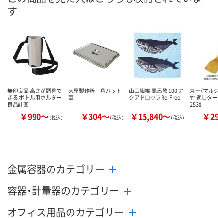
す
カゴへ
カゴへ
カ
無印良品 高さが調整で
大屋製作所 角バット
山田繊維 風呂敷 100 ア
丸十（マルジ
きる ボトル用ホルダー
蓋
クアドロップRe-Free
竹 返しターナ
良品計画
2538
￥990～
￥304～
￥15,840～
￥2
（税込）
（税込）
（税込）
金属容器のカテゴリー
容器・計量器のカテゴリー
オフィス用品のカテゴリー