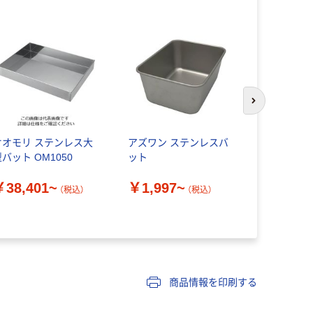
次のスライド
オオモリ ステンレス大
アズワン ステンレスバ
日本フリー
バット OM1050
ット
低温槽(MYB
専用アルミト
￥38,401~
￥1,997~
78 1個 1-
（税込）
（税込）
￥17,60
品）
商品情報を印刷する