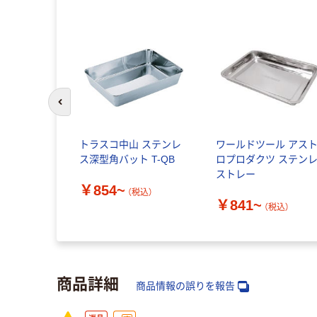
前のスライドへ
トラスコ中山 ステンレ
ワールドツール アス
ス深型角バット T-QB
ロプロダクツ ステン
ストレー
￥854~
（税込）
￥841~
（税込）
商品詳細
商品情報の誤りを報告