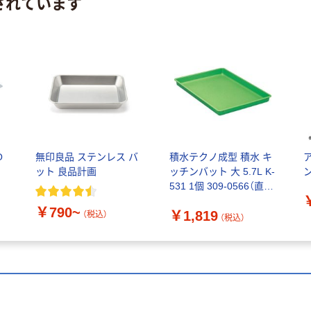
されています
O
無印良品 ステンレス バ
積水テクノ成型 積水 キ
ット 良品計画
ッチンバット 大 5.7L K-
531 1個 309-0566（直送
品）
￥790~
￥1,819
（税込）
（税込）