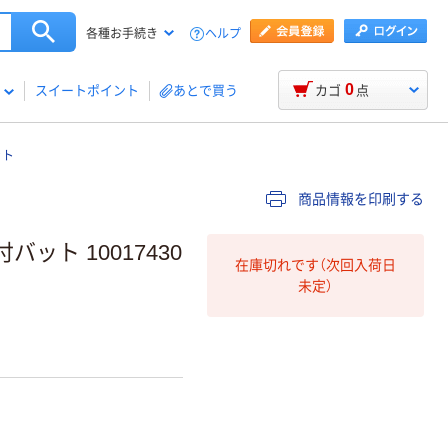
ヘルプ
各種お手続き
0
スイートポイント
あとで買う
カゴ
点
ット
商品情報を印刷する
バット 10017430
在庫切れです（次回入荷日
未定）