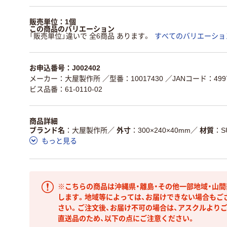
販売単位：1個
この商品のバリエーション
「販売単位」違いで 全6商品 あります。
すべてのバリエーショ
お申込番号：J002402
メーカー：大屋製作所
／型番：10017430
／JANコード：4997
ビス品番：61-0110-02
商品詳細
ブランド名
大屋製作所
／
外寸
300×240×40mm
／
材質
S
もっと見る
※こちらの商品は沖縄県・離島・その他一部地域・山
します。地域等によっては、お届けできない場合もご
さい。ご注文後、お届け不可の場合は、アスクルより
直送品のため、以下の点にご注意ください。