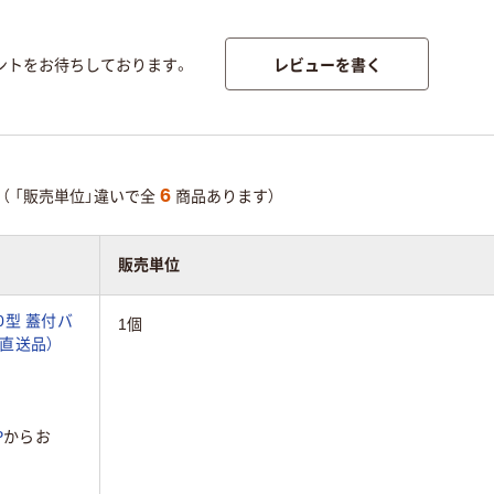
レビューを書く
ントをお待ちしております。
6
（ 「販売単位」違いで全
商品あります）
販売単位
0型 蓋付バ
1個
1（直送品）
P
からお