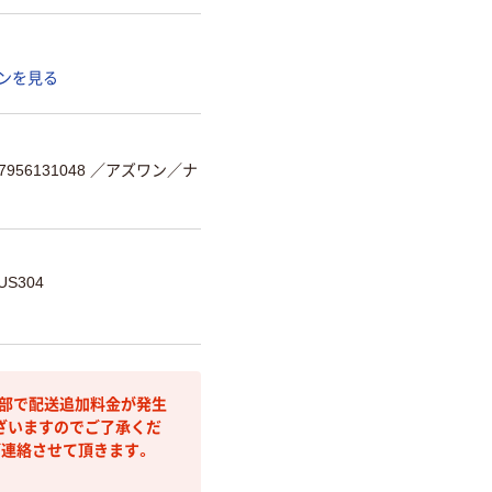
ンを見る
956131048
／アズワン／ナ
US304
間部で配送追加料金が発生
ざいますのでご了承くだ
ご連絡させて頂きます。