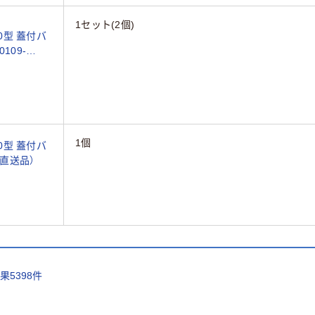
1セット(2個)
0型 蓋付バ
0109-
1個
0型 蓋付バ
8（直送品）
結果
5398
件