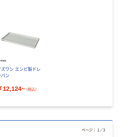
アズワン エンビ製ドレ
ンパン
￥12,124~
（税込）
ページ：
1
／
3