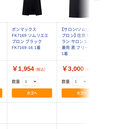
ボンマックス
【サロン/ソムリエエ
【サロン
FK7169 ソムリエエ
プロン】 住商モンブ
プロン】 
プロン ブラック
ラン サロンエプロン
ムリエエ
FK7169-16 1着
兼用 黒 フリー 9-420
ー ブラッ
1着
1着
￥1,954
￥3,000
￥2,6
（税込）
（税込）
数量
数量
数量
カゴへ
カゴへ