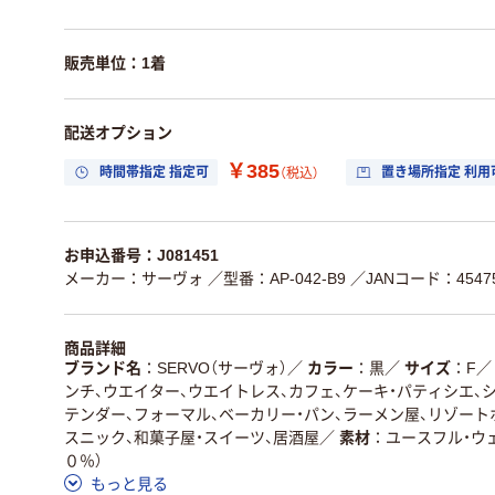
販売単位：1着
配送オプション
￥385
時間帯指定 指定可
置き場所指定 利用
（税込）
お申込番号：J081451
メーカー：サーヴォ
／型番：AP-042-B9
／JANコード：45475
商品詳細
ブランド名
SERVO（サーヴォ）
／
カラー
黒
／
サイズ
F
／
ンチ、ウエイター、ウエイトレス、カフェ、ケーキ・パティシエ、
テンダー、フォーマル、ベーカリー・パン、ラーメン屋、リゾート
スニック、和菓子屋・スイーツ、居酒屋
／
素材
ユースフル・ウ
０％）
もっと見る