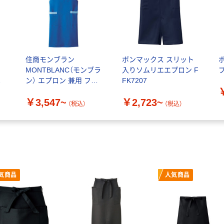
住商モンブラン
ボンマックス スリット
MONTBLANC（モンブラ
入りソムリエエプロン F
プ
ー
ン） エプロン 兼用 フリ
FK7207
ー 5-72
￥3,547~
￥2,723~
ラ
（税込）
（税込）
気商品
人気商品