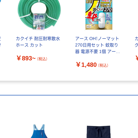
変
カクイチ 耐圧耐寒散水
アース OH！ノーマット
タ
ホース カット
270日用セット 蚊取り
器 電源不要 1個 アース
￥893~
製薬
（税込）
￥1,480
（税込）