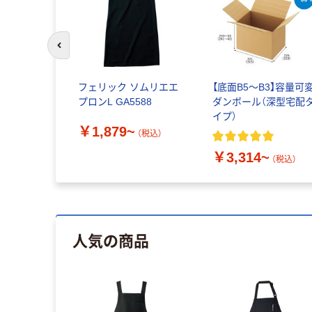
前のスライドへ
フェリック ソムリエエ
【底面B5～B3】容量可
プロンL GA5588
ダンボール（深型宅配
イプ）
￥1,879~
（税込）
￥3,314~
（税込）
人気の商品