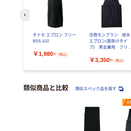
前のスライドへ
チトセ エプロン フリー
住商モンブラン 撥水
BSS-102
エプロン(首掛けタイ
プ) 男女兼用 フリ
￥1,980~
サイズ
（税込）
￥3,350~
MONTBLANC（モンブ
（税込）
ン）
類似商品と比較
類似スペック品を探す
人