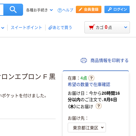
ヘルプ
各種お手続き
0
スイートポイント
あとで買う
カゴ
点
商品情報を印刷する
ロンエプロン F 黒
在庫：
4点
希望の数量で在庫確認
お届け日：今から
20時間16
いポケットを付けました。
分以内
のご注文で、
8月6日
（木）
にお届け
お届け先：