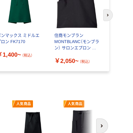
次のスライド
ボンマックス ミドルエ
住商モンブラン
住商モンブ
ロン FK7170
MONTBLANC（モンブラ
ン 兼用 SA
ン） サロンエプロン 兼
イズ
￥1,400~
用 ショート丈 フリー 9-
（税込）
￥2,050~
￥2,207
58
（税込）
人気商品
人気商品
人気商
次へ