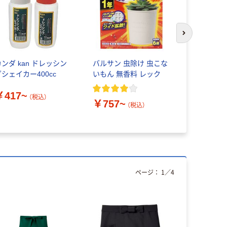
次のスライド
カンダ kan ドレッシン
バルサン 虫除け 虫こな
すべり止め
グシェイカー400cc
いもん 無香料 レック
イズ
￥417~
￥824~
（税込）
￥757~
（税込）
ページ：
1
／
4