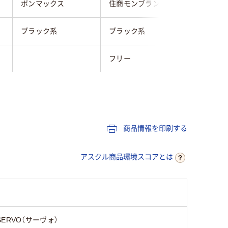
ボンマックス
住商モンブラン
サーヴォ
ブラック系
ブラック系
ブラック
フリー
フリー
フォーマル
ベーカリー・パン
中華・エ
商品情報を印刷する
アスクル商品環境スコアとは
SERVO（サーヴォ）