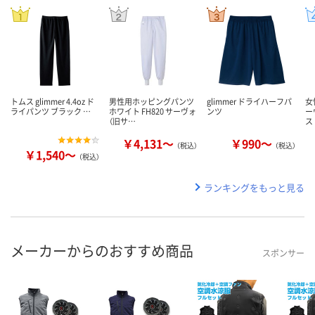
トムス glimmer 4.4oz ド
男性用ホッピングパンツ
glimmer ドライハーフパ
女
ライパンツ ブラック …
ホワイト FH820 サーヴォ
ンツ
ー
（旧サ…
ス
￥4,131～
￥990～
（税込）
（税込）
￥1,540～
（税込）
ランキングをもっと見る
メーカーからのおすすめ商品
スポンサー