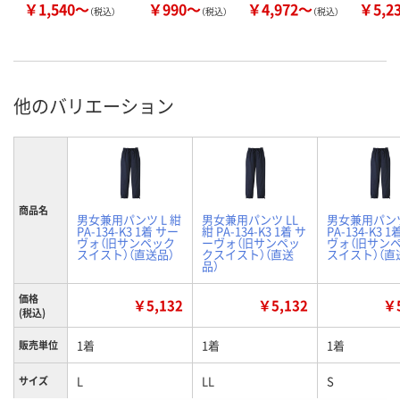
￥1,540～
￥990～
￥4,972～
￥5,2
（税込）
（税込）
（税込）
他のバリエーション
商品名
男女兼用パンツ L 紺
男女兼用パンツ LL
男女兼用パンツ
PA-134-K3 1着 サー
紺 PA-134-K3 1着 サ
PA-134-K3 
ヴォ（旧サンペック
ーヴォ（旧サンペッ
ヴォ（旧サン
スイスト）（直送品）
クスイスト）（直送
スイスト）（直
品）
価格
￥5,132
￥5,132
￥5
(税込)
1着
1着
1着
販売単位
L
LL
S
サイズ