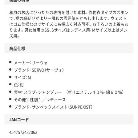
和風のお店にぴったりの表情を付けた素材。作務衣タイプのズボン
で、裾の紐結びがより一層和の雰囲気をかもし出します。ウェスト
はゴム仕様なのでサイズにも幅広く対応可能。おそろいの上着もあ
ります。男女兼用のSS、Sサイズはレディス用、Mサイズ以上はメン
ズ用。
商品仕様
メーカー：サーヴォ
ブランド：SERVO（サーヴォ）
サイズ：M
色：紺
素材：スラブ・シャンブレー （ポリエステル４０％・綿６０％）
その他1：性別１／レディース
ブランド：サンペックスイスト（SUNPEXIST）
JANコード
4547573437063