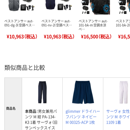
ベストアンサー aut-
ベストアンサー aut-
ベストアンサー aut-
ベストアン
091-dg-3l 空調ベス…
091-nv-2l 空調ベス…
101-bk-m 空調水涼
101-bk-
ベ…
¥10,963（税込）
¥10,963（税込）
¥16,500（税込）
¥16,
類似商品と比較
商品名
本商品：
男女兼用パ
glimmer ドライハー
サーヴォ 女
ンツ M 紺 PA-134-
フパンツ ネイビー
ンツ M ホワイ
K3 1着 サーヴォ（旧
M 00325-ACP 1枚
1109 1着
サンペックスイス