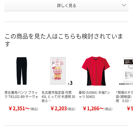
お申込番
詳しく見る
J085270
J085271
J085268
号
直送品
直送品
直送品
在庫
8月19日（水）まで
8月19日（水）まで
8月19日（水）
お届け日
この商品を見た人はこちらも検討されていま
す
数量
数量
数量
カゴへ
カゴへ
カ
男女兼用パンツ ブラッ
名古屋市指定袋 可燃
桑和（SOWA） 半袖Tシ
「現場のチ
ク TR1102-B9 サーヴォ
45L とって付 半透明 30
ャツ 50403
袋（規格袋）
枚 0.…
明 0.03…
￥2,351～
￥2,203
￥1,266～
￥
（税込）
（税込）
（税込）