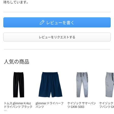
待ちしています。
レビューを書く
レビューをリクエストする
人気の商品
トムス glimmer 4.4oz
glimmer ドライハーフ
ケイゾック サマーパン
ケイゾック
ドライパンツ ブラック
パンツ
ツ GKW-5083
フパンツ GK
…