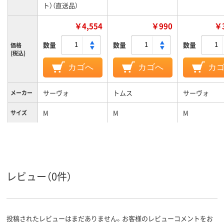
ト）（直送品）
￥4,554
￥990
￥3
数量
数量
数量
価格
(税込)
カゴへ
カゴへ
カ
サーヴォ
トムス
サーヴォ
メーカー
M
M
M
サイズ
ネイビー系
ネイビー系
ホワイト系
カラーグ
ループ
レビュー（0件）
投稿されたレビューはまだありません。お客様のレビューコメントをお