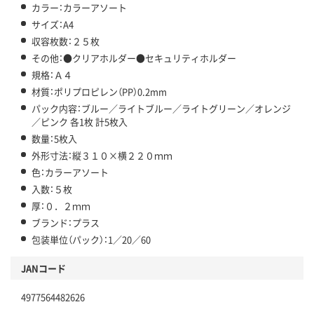
カラー：カラーアソート
サイズ：A4
収容枚数：２５枚
その他：●クリアホルダー●セキュリティホルダー
規格：Ａ４
材質：ポリプロピレン（PP）0.2mm
パック内容：ブルー／ライトブルー／ライトグリーン／オレンジ
／ピンク 各1枚 計5枚入
数量：5枚入
外形寸法：縦３１０×横２２０ｍｍ
色：カラーアソート
入数：５枚
厚：０．２ｍｍ
ブランド：プラス
包装単位（パック）：1／20／60
JANコード
4977564482626