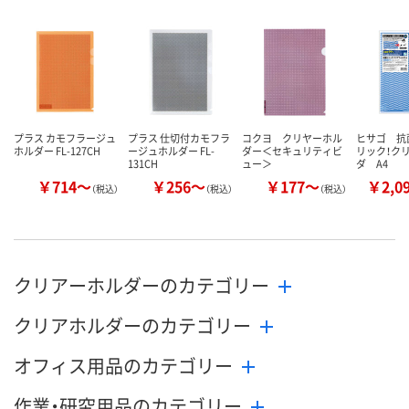
カゴへ
カゴへ
カ
プラス カモフラージュ
プラス 仕切付カモフラ
コクヨ クリヤーホル
ヒサゴ 抗
ホルダー FL-127CH
ージュホルダー FL-
ダー＜セキュリティビ
リック！ク
131CH
ュー＞
ダ A4
￥714～
￥256～
￥177～
￥2,0
（税込）
（税込）
（税込）
クリアーホルダーのカテゴリー
クリアホルダーのカテゴリー
オフィス用品のカテゴリー
作業・研究用品のカテゴリー