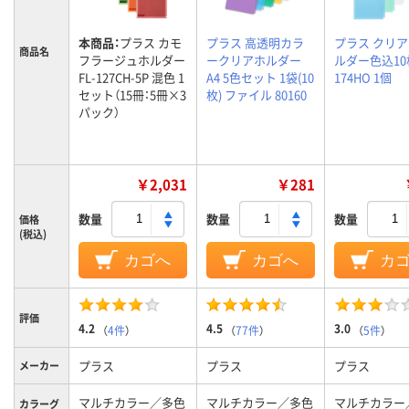
本商品：
プラス カモ
プラス 高透明カラ
プラス クリ
商品名
フラージュホルダー
ークリアホルダー
ルダー色込10枚
FL-127CH-5P 混色 1
A4 5色セット 1袋(10
174HO 1個
セット（15冊：5冊×3
枚) ファイル 80160
パック）
￥2,031
￥281
数量
数量
数量
価格
(税込)
カゴへ
カゴへ
カ
評価
4.2
4.5
3.0
（
4件
）
（
77件
）
（
5件
）
プラス
プラス
プラス
メーカー
マルチカラー／多色
マルチカラー／多色
マルチカラー
カラーグ