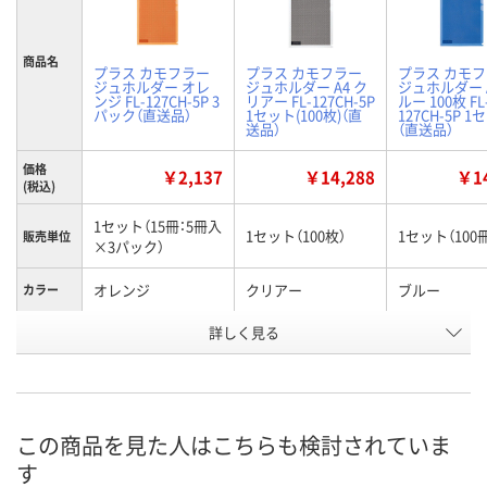
商品名
プラス カモフラー
プラス カモフラー
プラス カモ
ジュホルダー オレ
ジュホルダー A4 ク
ジュホルダー A
ンジ FL-127CH-5P 3
リアー FL-127CH-5P
ルー 100枚 FL
パック（直送品）
1セット(100枚)（直
127CH-5P 
送品）
（直送品）
価格
￥2,137
￥14,288
￥14
(税込)
1セット（15冊：5冊入
1セット（100枚）
1セット（100
販売単位
×3パック）
オレンジ
クリアー
ブルー
カラー
お申込番
詳しく見る
J086282
J086278
J086277
号
あり
あり
あり
在庫
8月25日（火）まで
8月25日（火）まで
8月25日（火）
お届け日
この商品を見た人はこちらも検討されていま
す
数量
数量
数量