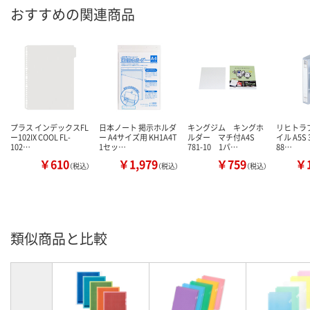
おすすめの関連商品
プラス インデックスFL
日本ノート 掲示ホルダ
キングジム キングホ
リヒトラ
ー102IX COOL FL-
ー A4サイズ用 KH1A4T
ルダー マチ付A4S
イル A5S 
102…
1セッ…
781-10 1パ…
88…
￥610
￥1,979
￥759
￥1
（税込）
（税込）
（税込）
類似商品と比較