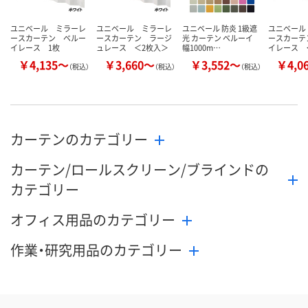
ユニベール ミラーレ
ユニベール ミラーレ
ユニベール 防炎 1級遮
ユニベール
ースカーテン ベルー
ースカーテン ラージ
光 カーテン ベルーイ
ースカーテ
イレース 1枚
ュレース ＜2枚入＞
幅1000m…
イレース 
￥4,135～
￥3,660～
￥3,552～
￥4,0
（税込）
（税込）
（税込）
カーテンのカテゴリー
カーテン/ロールスクリーン/ブラインドの
カテゴリー
オフィス用品のカテゴリー
作業・研究用品のカテゴリー