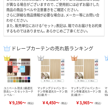
が異なる場合がございますので、ご使用前には必ずお届けした
商品の商品ラベルや注意書きをご確認ください。
さらに詳細な商品情報が必要な場合は、メーカー等にお問い合
わせください。
また、販売単位における「セット」表記は、箱でのお届けをお約束
するものではありません。あらかじめご了承ください。
ドレープカーテンの売れ筋ランキング
ユニベール 防炎 1級遮光
マッチングジャパン カー
マッチングジャパン カー
マ
防炎レース セットカーテ
テン市場 遮光カーテン 防
テン市場 遮光カーテン 防
炎
ン ベル…
炎1級 片…
炎1級 片…
9
￥9,196～
￥4,450～
￥3,965～
（税込）
（税込）
（税込）