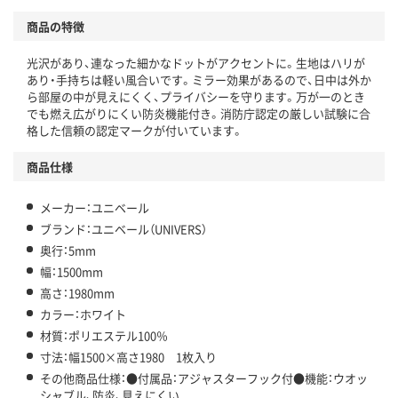
商品の特徴
光沢があり、連なった細かなドットがアクセントに。生地はハリが
あり・手持ちは軽い風合いです。ミラー効果があるので、日中は外か
ら部屋の中が見えにくく、プライバシーを守ります。万が一のとき
でも燃え広がりにくい防炎機能付き。消防庁認定の厳しい試験に合
格した信頼の認定マークが付いています。
商品仕様
メーカー：ユニベール
ブランド：ユニベール（UNIVERS）
奥行：5mm
幅：1500mm
高さ：1980mm
カラー：ホワイト
材質：ポリエステル100％
寸法：幅1500×高さ1980 1枚入り
その他商品仕様：●付属品：アジャスターフック付●機能：ウオッ
シャブル、防炎、見えにくい