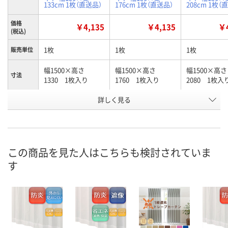
133cm 1枚（直送品）
176cm 1枚（直送品）
208cm 1枚（
価格
￥4,135
￥4,135
￥4
(税込)
1枚
1枚
1枚
販売単位
幅1500×高さ
幅1500×高さ
幅1500×高さ
寸法
1330 1枚入り
1760 1枚入り
2080 1枚入
お申込番
詳しく見る
J101003
J101004
J101006
号
直送品
直送品
直送品
在庫
8月21日（金）まで
8月21日（金）まで
8月21日（金）
お届け日
この商品を見た人はこちらも検討されていま
す
数量
数量
数量
カゴへ
カゴへ
カ