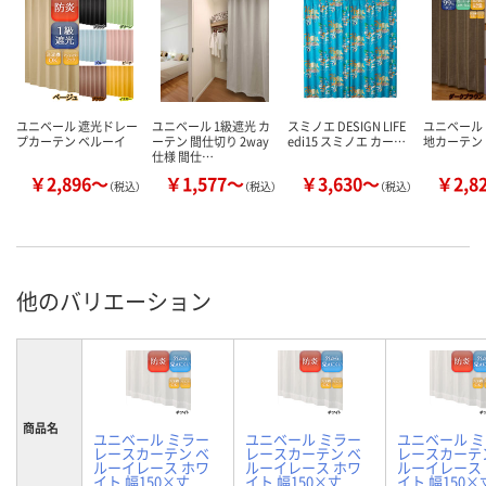
ユニベール 遮光ドレー
ユニベール 1級遮光 カ
スミノエ DESIGN LIFE
ユニベール 
プカーテン ベルーイ
ーテン 間仕切り 2way
edi15 スミノエ カー…
地カーテン
仕様 間仕…
￥2,896～
￥1,577～
￥3,630～
￥2,8
（税込）
（税込）
（税込）
他のバリエーション
商品名
ユニベール ミラー
ユニベール ミラー
ユニベール 
レースカーテン ベ
レースカーテン ベ
レースカーテ
ルーイレース ホワ
ルーイレース ホワ
ルーイレース
イト 幅150×丈
イト 幅150×丈
イト 幅150×