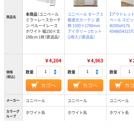
本商品：
ユニベール
ユニベール セーブ 3
【アウトレッ
商品名
ミラーレースカーテ
級遮光カーテン 遮
ベール スピッ
ン ベルーイレース
熱 1500×1780mm
W200xH176
ホワイト 幅150×丈
アイボリー 1セット
45486543157
198cm 1枚（直送品）
(1枚入)（直送品）
￥4,204
￥4,963
￥2
数量
数量
数量
価格
(税込)
カゴへ
カゴへ
カ
ユニベール
ユニベール
ユニベール
メーカー
カラーグ
ホワイト系
ホワイト系
ホワイト系
ループ
ポリエステル100％
ポリエステル1
材質