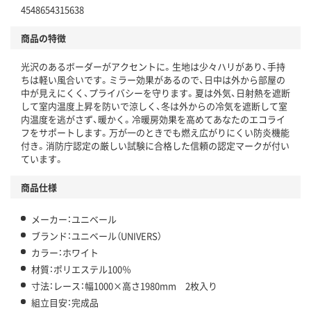
4548654315638
商品の特徴
光沢のあるボーダーがアクセントに。生地は少々ハリがあり、手持
ちは軽い風合いです。ミラー効果があるので、日中は外から部屋の
中が見えにくく、プライバシーを守ります。夏は外気、日射熱を遮断
して室内温度上昇を防いで涼しく、冬は外からの冷気を遮断して室
内温度を逃がさず、暖かく。冷暖房効果を高めてあなたのエコライ
フをサポートします。万が一のときでも燃え広がりにくい防炎機能
付き。消防庁認定の厳しい試験に合格した信頼の認定マークが付い
ています。
商品仕様
メーカー：ユニベール
ブランド：ユニベール（UNIVERS）
カラー：ホワイト
材質：ポリエステル100％
寸法：レース：幅1000×高さ1980mm 2枚入り
組立目安：完成品