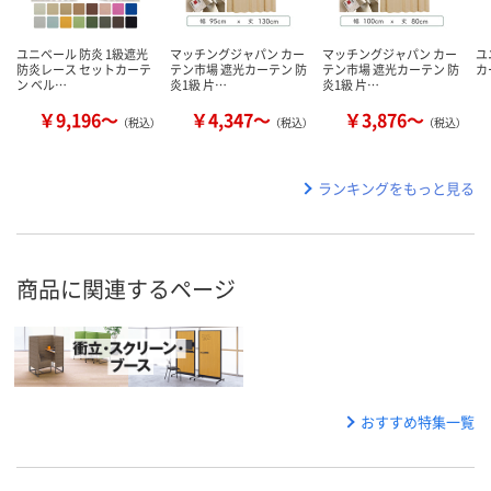
ユニベール 防炎 1級遮光
マッチングジャパン カー
マッチングジャパン カー
ユ
防炎レース セットカーテ
テン市場 遮光カーテン 防
テン市場 遮光カーテン 防
カ
ン ベル…
炎1級 片…
炎1級 片…
￥9,196～
￥4,347～
￥3,876～
（税込）
（税込）
（税込）
ランキングをもっと見る
商品に関連するページ
おすすめ特集一覧