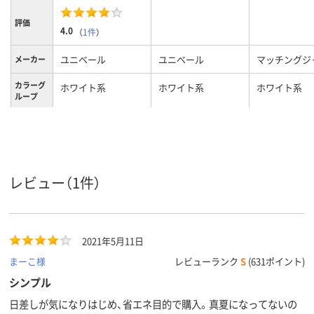
評価
4.0
（
1件
）
ユニベール
ユニベール
マッチングジ
メーカー
カラーグ
ホワイト系
ホワイト系
ホワイト系
ループ
ポリエステル100％
材質
レビュー（1件）
2021年5月11日
まーこ様
レビューランク
S
(631ポイント)
シンプル
日差しが気になりはじめ、省エネ目的で購入。真夏になってないの