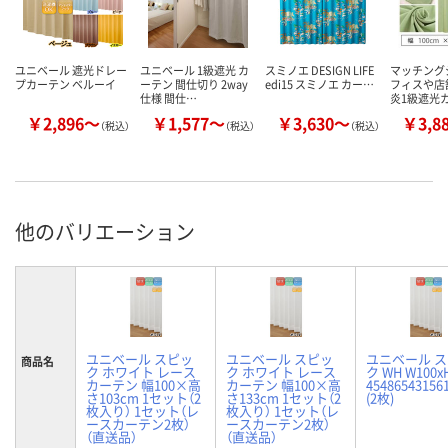
ユニベール 遮光ドレー
ユニベール 1級遮光 カ
スミノエ DESIGN LIFE
マッチング
プカーテン ベルーイ
ーテン 間仕切り 2way
edi15 スミノエ カー…
フィスや店
仕様 間仕…
炎1級遮光
￥2,896～
￥1,577～
￥3,630～
￥3,8
（税込）
（税込）
（税込）
他のバリエーション
ユニベール スピッ
ユニベール スピッ
ユニベール 
商品名
ク ホワイト レース
ク ホワイト レース
ク WH W100x
カーテン 幅100×高
カーテン 幅100×高
45486543156
さ103cm 1セット（2
さ133cm 1セット（2
(2枚)
枚入り） 1セット（レ
枚入り） 1セット（レ
ースカーテン2枚）
ースカーテン2枚）
（直送品）
（直送品）