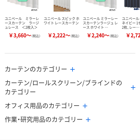
ユニベール ミラーレ
ユニベール スピック ホ
ユニベール ミラーレー
ユニベール 
ースカーテン ラージ
ワイト レースカーテン
スカーテンラージュ レ
ネイビー 1
ュレース ＜2枚入＞
ース ホワイト …
2枚、レー…
￥3,660～
￥2,222～
￥2,240～
￥2,7
（税込）
（税込）
（税込）
カーテンのカテゴリー
カーテン/ロールスクリーン/ブラインドの
カテゴリー
オフィス用品のカテゴリー
作業・研究用品のカテゴリー