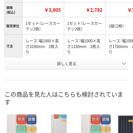
価格
￥3,005
￥2,782
￥3
(税込)
1セット（レースカー
1セット（レースカー
1組（2枚）
販売単位
テン2枚）
テン2枚）
レース：幅1000×高
レース：幅1000×高
レース：幅100
さ1030mm 2枚入
さ1330mm 2枚入
さ1760mm 
寸法
り
り
り
お申込番
詳しく見る
J710326
J710327
J710328
号
直送品
直送品
2点
在庫
8月19日（水）まで
8月19日（水）まで
8月7日（金）
お届け日
この商品を見た人はこちらも検討されていま
す
数量
数量
数量
カゴへ
カゴへ
カ