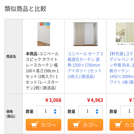
類似商品と比較
本商品：
ユニベール
ユニベール セーブ 3
【軒先渡し】
商品名
スピック ホワイト
級遮光カーテン 遮
グジャパン 
レースカーテン 幅
熱 1500×1780mm
ン市場 防炎、
100×高さ198cm 1
アイボリー 1セット
級カーテン
セット（2枚入り） 1
(1枚入)（直送品）
1450×2000
セット（レースカー
ワイト 1枚（
テン2枚）（直送品）
￥3,068
￥4,963
￥7
数量
数量
数量
価格
(税込)
カゴへ
カゴへ
カ