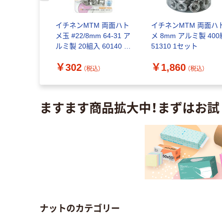
E UーNUT
イチネンMTM 両面ハト
イチネンMTM 両面ハ
ット
メ玉 #22/8mm 64-31 ア
メ 8mm アルミ製 400
差込角
ルミ製 20組入 60140 1
51310 1セット
UT#05 1個
セット
￥302
￥1,860
直送品）
（税込）
（税込）
（税込）
ますます商品拡大中！まずはお試
ナットのカテゴリー