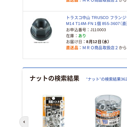
トラスコ中山 TRUSCO フラン
M14 T14M-FN 1個 855-3607（
お申込番号
J110003
在庫
あり
お届け日
8月12日（水）
直送品
ＭＲＯ商品取扱店２
から
ナット
の検索結果
“
ナット
”の検索結果
36
前のスライドへ