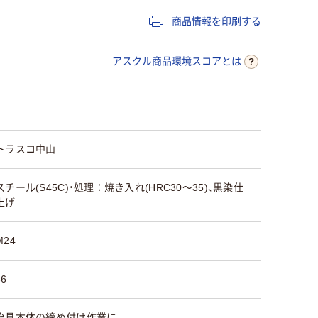
商品情報を印刷する
アスクル商品環境スコアとは
トラスコ中山
スチール(S45C)・処理：焼き入れ(HRC30～35)、黒染仕
上げ
M24
36
治具本体の締め付け作業に。