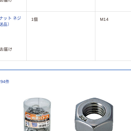
ジナット ネジ
1個
M14
直送品）
お届け
294
件