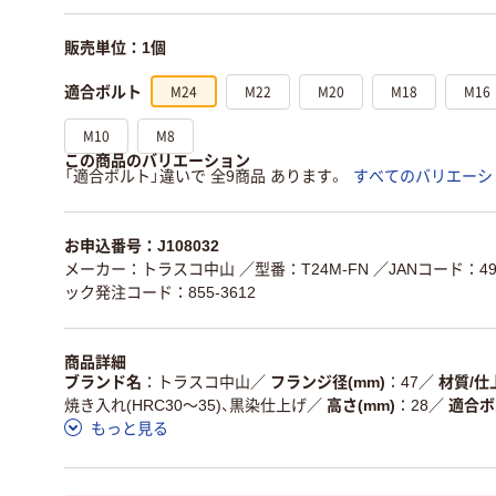
販売単位：1個
M24
M22
M20
M18
M16
適合ボルト
M10
M8
この商品のバリエーション
「適合ボルト」違いで 全9商品 あります。
すべてのバリエーシ
お申込番号：J108032
メーカー：トラスコ中山
／型番：T24M-FN
／JANコード：498
ック発注コード：855-3612
商品詳細
ブランド名
トラスコ中山
／
フランジ径(mm)
47
／
材質/仕
焼き入れ(HRC30～35)、黒染仕上げ
／
高さ(mm)
28
／
適合ボ
もっと見る