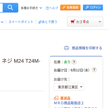
ヘルプ
各種お手続き
0
スイートポイント
あとで買う
カゴ
点
商品情報を印刷する
ジ M24 T24M-
在庫：
あり
お届け日：8月12日（水）
お届け先：
直送品
ＭＲＯ商品取扱店２