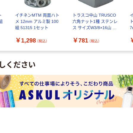
ト
イチネンMTM 両面ハト
トラスコ中山 TRUSCO
組
メ 12mm アルミ製 100
六角ナット1種 ステンレ
組 51315 1セット
ス サイズW3/8×16山 16
7
個入 B25-0318 1パック
￥1,298
￥781
(16個)（直送品）
（税込）
（税込）
しください