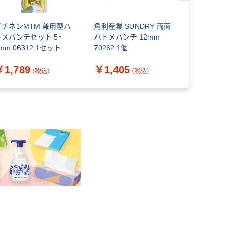
イチネンMTM 兼用型ハ
角利産業 SUNDRY 両面
サンコーイ
トメパンチセット 5・
ハトメパンチ 12mm
ー 六角ナ
mm 06312 1セット
70262 1個
ス 10本入 M
本） 4-299
￥1,789
￥1,405
￥1,170
（税込）
（税込）