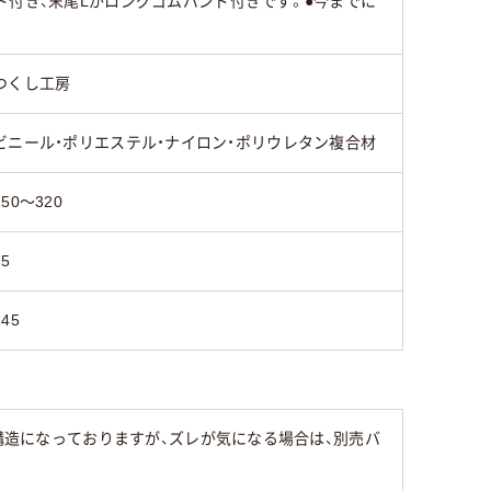
ド付き、末尾Lがロングゴムバンド付きです。●今までに
つくし工房
ビニール・ポリエステル・ナイロン・ポリウレタン複合材
250～320
75
145
い構造になっておりますが、ズレが気になる場合は、別売バ