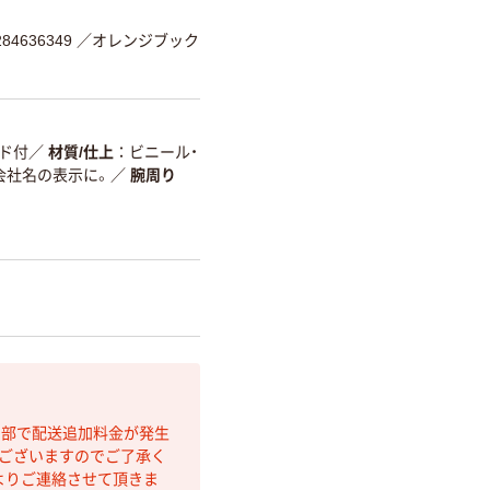
4636349
／オレンジブック
ンド付
／
材質/仕上
ビニール・
会社名の表示に。
／
腕周り
間部で配送追加料金が発生
もございますのでご了承く
よりご連絡させて頂きま