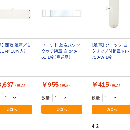
章】 西敬 腕章／白
ユニット 差込式ワン
【腕章】 ソニック 白
1 1袋（10枚入）
タッチ腕章 白 848-
クリップ付腕章 NF-
61 1枚（直送品）
710-W 1枚
,637
￥955
￥415
（税込）
（税込）
（税込）
数量
数量
カゴへ
カゴへ
カゴへ
4.2