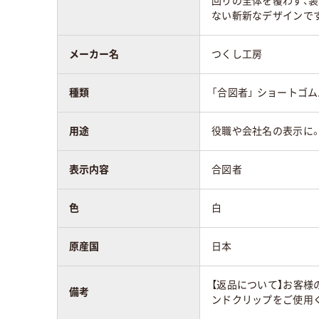
回りの全体を覆わず、装
ない斬新なデザインで
メーカー名
つくし工房
種類
「合図者」 ショートゴ
用途
役職や会社名の表示に
表示内容
合図者
色
白
原産国
日本
【返品について】お客様
備考
ンドクリップをご使用