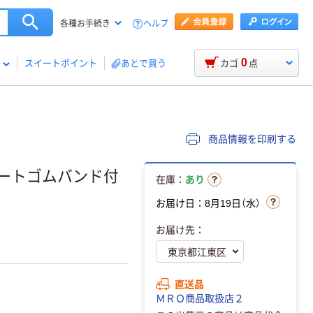
ヘルプ
各種お手続き
0
スイートポイント
あとで買う
カゴ
点
商品情報を印刷する
ョートゴムバンド付
在庫：
あり
お届け日：8月19日（水）
お届け先：
直送品
ＭＲＯ商品取扱店２