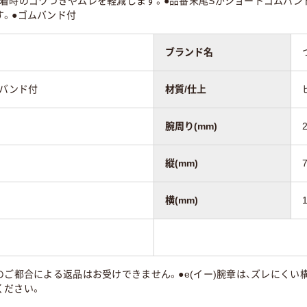
着時のゴワつきやムレを軽減します。●品番末尾Sがショートゴムバン
す。●ゴムバンド付
ブランド名
ムバンド付
材質/仕上
。
腕周り(mm)
縦(mm)
横(mm)
のご都合による返品はお受けできません。●e(イー)腕章は、ズレにく
ください。