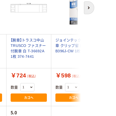
次へ
【腕章】トラスコ中山
ジョインテックス 腕
エスコ 42
TRUSCO ファスナー
章 クリップ留 白
腕章(差
付腕章 白 T-36692A
B396J-CW 1枚
プタイプ/
1枚 374-7441
EA983R
ト(10枚
￥724
￥598
￥10,
（税込）
（税込）
数量
数量
数量
カゴへ
カゴへ
5.0