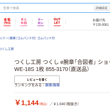
詳細設定
お届け先
〒135-0061
e（イー）腕章（ゴムバンド付） ゴムバンド付
つくし工房
つくし工房 つくし e腕章「合図者」 シ
WE-18S 1枚 855-3170（直送品）
レビューを書く
ランキングをみる
腕章/胸章
￥1,144
／￥1,040（税抜き）
（税込）