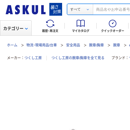
すべて
カテゴリー
履歴・再注文
マイカタログ
クイックオーダー
ホーム
物流・現場用品/台車
安全用品
腕章/胸章
腕章
メーカー
つくし工房
つくし工房の腕章/胸章を全て見る
ブランド