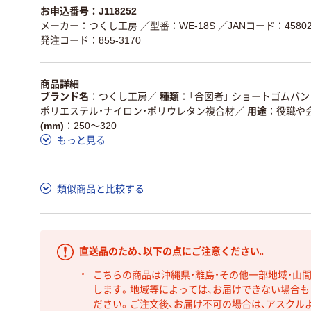
お申込番号：J118252
メーカー：つくし工房
／型番：WE-18S
／JANコード：458028
発注コード：855-3170
商品詳細
ブランド名
つくし工房
／
種類
「合図者」 ショートゴムバ
ポリエステル・ナイロン・ポリウレタン複合材
／
用途
役職や
(mm)
250～320
もっと見る
類似商品と比較する
直送品のため、以下の点にご注意ください。
こちらの商品は沖縄県・離島・その他一部地域・山
します。地域等によっては、お届けできない場合
ださい。ご注文後、お届け不可の場合は、アスクル