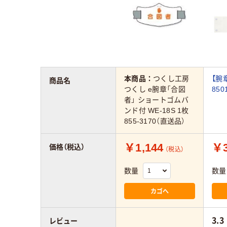
本商品：
つくし工房
【腕
商品名
つくし e腕章「合図
850
者」 ショートゴムバ
ンド付 WE-18S 1枚
855-3170（直送品）
￥1,144
￥3
価格（税込）
（税込）
数量
数量
カゴへ
3.3
レビュー