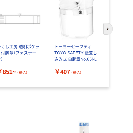
次のスライド
つくし工房 透明ポケッ
トーヨーセーフティ
ユニット（UN
ト付腕章（ファスナー
TOYO SAFETY 紙差し
リップタイ
）
込み式 白腕章No.65N
￥687~
562006 1個
￥851~
￥407
（税込）
（税込）