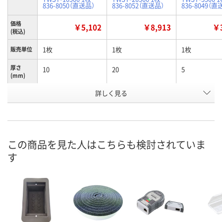
836-8050（直送品）
836-8052（直送品）
836-8049（直
価格
￥5,102
￥8,913
￥3
(税込)
1枚
1枚
1枚
販売単位
厚さ
10
20
5
(mm)
お申込番
詳しく見る
J130523
J130702
J130861
号
あり
わずか
あり
在庫
8月10日（月）
8月17日（月）まで
8月10日（月）
お届け日
この商品を見た人はこちらも検討されていま
す
数量
数量
数量
カゴへ
カゴへ
カ