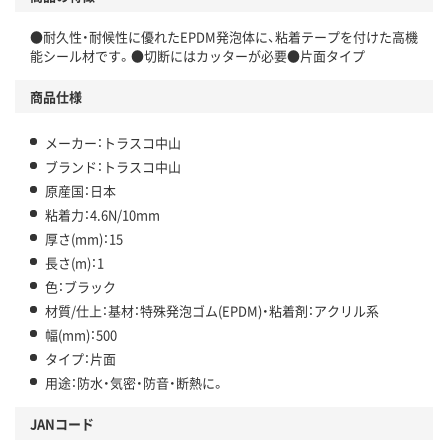
●耐久性・耐候性に優れたEPDM発泡体に、粘着テープを付けた高機
能シール材です。●切断にはカッターが必要●片面タイプ
商品仕様
メーカー：トラスコ中山
ブランド：トラスコ中山
原産国：日本
粘着力：4.6N/10mm
厚さ(mm)：15
長さ(m)：1
色：ブラック
材質/仕上：基材：特殊発泡ゴム(EPDM)・粘着剤：アクリル系
幅(mm)：500
タイプ：片面
用途：防水・気密・防音・断熱に。
JANコード