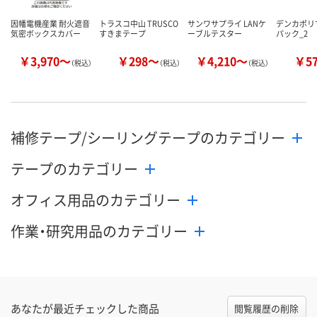
因幡電機産業 耐火遮音
トラスコ中山 TRUSCO
サンワサプライ LANケ
デンカポリ
気密ボックスカバー
すきまテープ
ーブルテスター
パック_2
￥3,970～
￥298～
￥4,210～
￥5
（税込）
（税込）
（税込）
補修テープ/シーリングテープのカテゴリー
テープのカテゴリー
オフィス用品のカテゴリー
作業・研究用品のカテゴリー
あなたが最近チェックした商品
閲覧履歴の削除