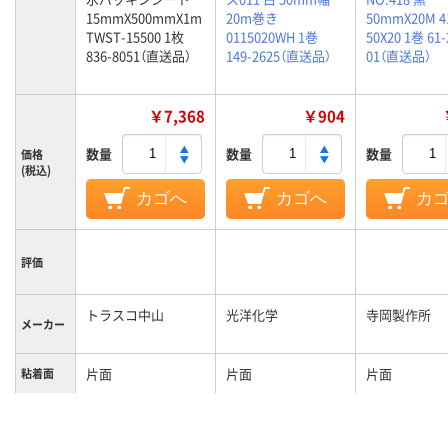
15mmX500mmX1m
20m巻き
50mmX20M 41
TWST-15500 1枚
0115020WH 1巻
50X20 1巻 61-
836-8051（直送品）
149-2625（直送品）
01（直送品）
￥7,368
￥904
数量
数量
数量
価格
(税込)
カゴへ
カゴへ
カ
評価
トラスコ中山
光洋化学
寺岡製作所
メーカー
片面
片面
片面
粘着面
カラーグ
ブラック系
ホワイト系
ブラック系
ループ