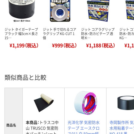
ジット タイガーテープ
ジット 手で切れるコア
ジット コアラグリップ
ジット 
ブラック 幅5cm×長さ
ラグリップ KG-CUT 1
防水・防カビテープ 透
防水・防カ
15…
個
明 K…
KG…
¥1,199（税込）
¥999（税込）
¥1,188（税込）
¥1,
類似商品と比較
本商品：
トラスコ中
光洋化学 気密防水
寺岡製作所 
商品名
山 TRUSCO 気密防
テープ エースクロ
水用粘着テー
水パッキンシート
ス011 白 50mm幅
NO.418 黒