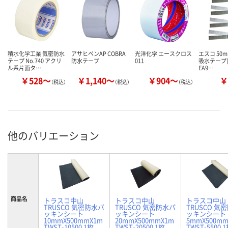
積水化学工業 気密防水
アサヒペンAP COBRA
光洋化学 エースクロス
エスコ 50m
テープ No.740 アクリ
防水テープ
011
吸水テープ(
ル系片面タ…
EA9…
￥528～
￥1,140～
￥904～
￥
（税込）
（税込）
（税込）
他のバリエーション
商品名
トラスコ中山
トラスコ中山
トラスコ中山
TRUSCO 気密防水パ
TRUSCO 気密防水パ
TRUSCO 気
ッキンシート
ッキンシート
ッキンシート
10mmX500mmX1m
20mmX500mmX1m
5mmX500mm
TWST-10500 1枚
TWST-20500 1枚
TWST-5500 