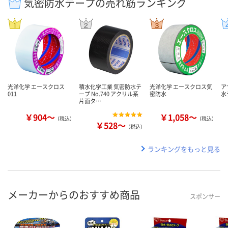
気密防水テープの売れ筋ランキング
光洋化学 エースクロス
積水化学工業 気密防水テ
光洋化学 エースクロス気
ア
011
ープ No.740 アクリル系
密防水
水
片面タ…
￥904～
￥1,058～
（税込）
（税込）
￥528～
（税込）
ランキングをもっと見る
メーカーからのおすすめ商品
スポンサー