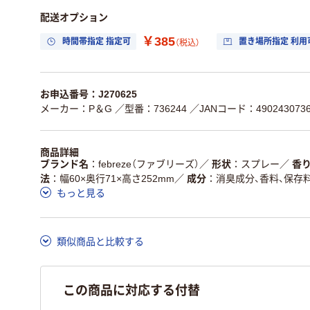
配送オプション
￥385
時間帯指定 指定可
置き場所指定 利用
（税込）
お申込番号：J270625
メーカー：P＆G
／型番：736244
／JANコード：4902430736
商品詳細
ブランド名
febreze（ファブリーズ）
／
形状
スプレー
／
香
法
幅60×奥行71×高さ252mm
／
成分
消臭成分、香料、保存
もっと見る
類似商品と比較する
この商品に対応する付替