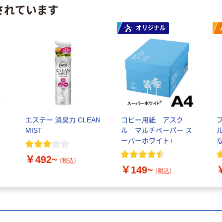
されています
オリジナル
レ
エステー 消臭力 CLEAN
コピー用紙 アスク
MIST
ル マルチペーパー ス
ーパーホワイト+
￥492~
（税込）
￥149~
（税込）