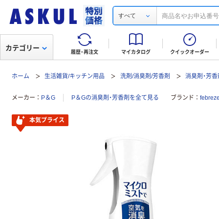
すべて
カテゴリー
履歴・再注文
マイカタログ
クイックオーダー
ホーム
生活雑貨/キッチン用品
洗剤/消臭剤/芳香剤
消臭剤・芳香
メーカー
P＆G
P＆Gの消臭剤・芳香剤を全て見る
ブランド
febr
本気プライス