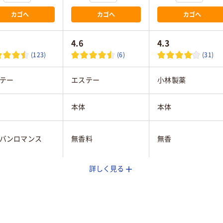
カゴへ
カゴへ
カゴへ
4.6
4.3
(123)
(6)
(31)
テー
エステー
小林製薬
本体
本体
バンロマンス
無香料
無香
詳しく見る
型
置き型
20
30