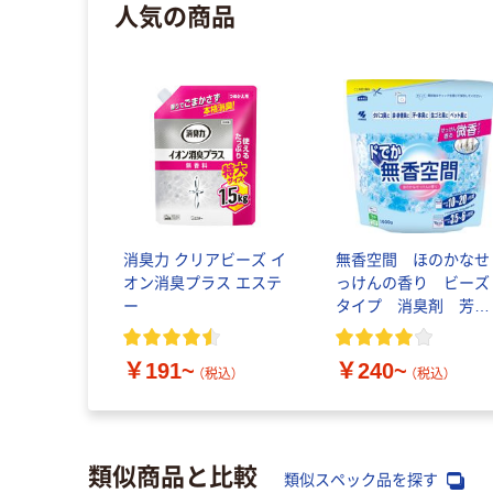
人気の商品
消臭力 クリアビーズ イ
無香空間 ほのかなせ
オン消臭プラス エステ
っけんの香り ビーズ
ー
タイプ 消臭剤 芳香
剤 小林製薬
￥191~
￥240~
（税込）
（税込）
類似商品と比較
類似スペック品を探す