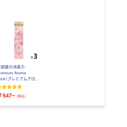
お部屋の消臭力
remium Aroma
tick（プレミアムアロマ
スティック） エステー
￥547~
（税込）