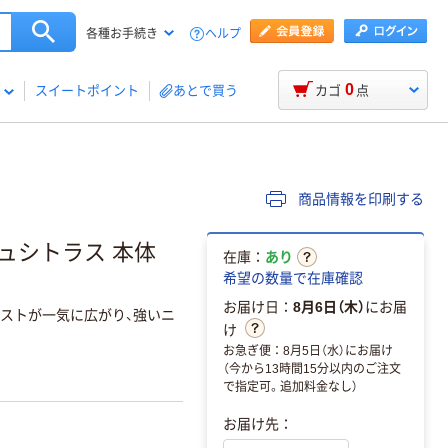
ヘルプ
各種お手続き
0
スイートポイント
あとで買う
カゴ
点
商品情報を印刷する
シュシトラス 本体
在庫：
あり
希望の数量で在庫確認
お届け日：
8月6日（木）
にお届
ミストが一気に広がり、強いニ
け
お急ぎ便：8月5日（水）にお届け
（今から13時間15分以内のご注文
で指定可。追加料金なし）
お届け先：