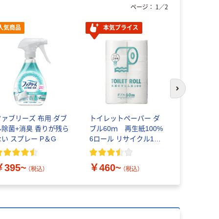
ページ：
1
／
2
人気商品
本気プライス
オリジ
次のスライド
ファブリーズ 布用 ダブ
トイレットペーパー ダ
アスクル
ル除菌+消臭 香りが残ら
ブル60ｍ 再生紙100%
ラミネー
ない スプレー P＆G
6ロール リサイクル100
A4サイズ 
芯あり FSC認証
ロン）
￥395~
￥460~
￥458~
（税込）
（税込）