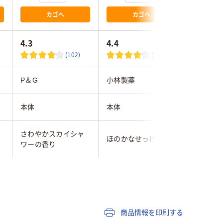
カゴへ
カゴへ
4.3
4.4
4.5
(102)
(7)
P＆G
小林製薬
エステー
本体
本体
本体
さわやかスカイシャ
ほのかなせっけん
アーバン
ワーの香り
置き型
25
商品情報を印刷する