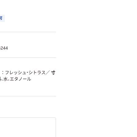
可
244
り
フレッシュ・シトラス
／
寸
料、水、エタノール