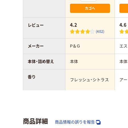
カゴへ
4.2
4.6
レビュー
(402)
メーカー
P＆G
エス
本体・詰め替え
本体
本体
香り
フレッシュ・シトラス
アー
形状
スプレー
置き
アスクル商品環境
10
商品詳細
スコア
商品情報の誤りを報告