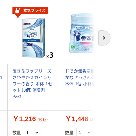
本気プライス
次へ
置き型ファブリーズ
ドでか無香空間 ほの
お部屋の
1
さわやかスカイシャ
かなせっけんの香り
Premium
ワーの香り 本体 1セ
本体 1個 小林製薬
Stick
ット（3個）消臭剤
マスティ
リ
P&G
バンロマ
本体 1個
￥1,216
￥1,448
￥547
（税込）
（税込）
数量
数量
数量