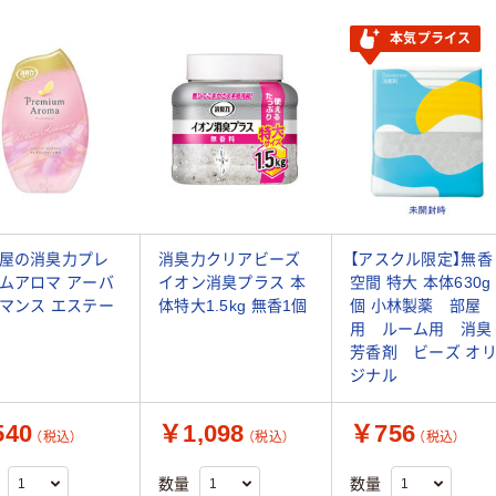
本気プライス
屋の消臭力プレ
消臭力クリアビーズ
【アスクル限定】無香
ムアロマ アーバ
イオン消臭プラス 本
空間 特大 本体630g 
マンス エステー
体特大1.5kg 無香1個
個 小林製薬 部屋
用 ルーム用 消臭
芳香剤 ビーズ オ
ジナル
40
￥1,098
￥756
（税込）
（税込）
（税込）
数量
数量