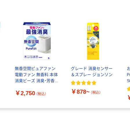
無香空間ピュアファン
グレード 消臭センサー
電動ファン 無香料 本体
＆スプレー ジョンソン
P
消臭ビーズ 消臭・芳香剤
S
600g 1個 室内・トイレ・
￥878~
￥2,750
ペット用 小林製薬
（税込）
（税込）