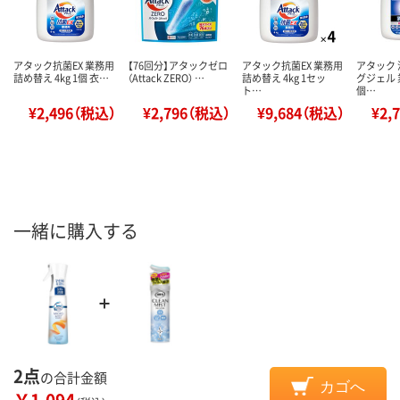
アタック抗菌EX 業務用
【76回分】アタックゼロ
アタック抗菌EX 業務用
アタック
詰め替え 4kg 1個 衣…
（Attack ZERO） …
詰め替え 4kg 1セッ
グジェル 業
ト…
個…
¥2,496（税込）
¥2,796（税込）
¥9,684（税込）
¥2,
一緒に購入する
2点
の合計金額
カゴへ
￥1,094