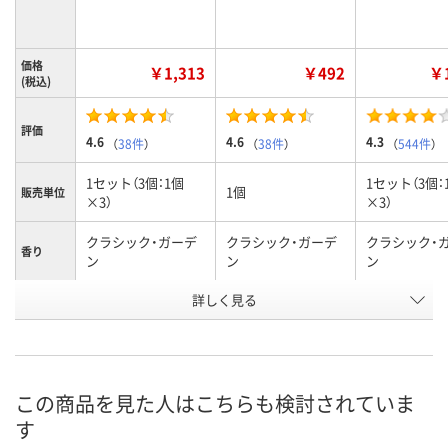
価格
￥1,313
￥492
￥1
(税込)
評価
4.6
4.6
4.3
（
38件
）
（
38件
）
（
544件
）
1セット（3個：1個
1セット（3個：
1個
販売単位
×3）
×3）
クラシック・ガーデ
クラシック・ガーデ
クラシック・
香り
ン
ン
ン
詳しく見る
付替
付替
本体
種別
お申込番
J270624
2287871
J270623
号
あり
あり
あり
在庫
この商品を見た人はこちらも検討されていま
す
8月9日（日）
8月9日（日）
8月9日（日）
お届け日