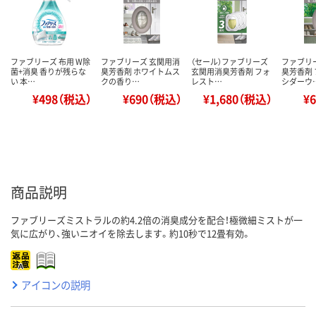
ファブリーズ 布用 W除
ファブリーズ 玄関用消
（セール）ファブリーズ
ファブリ
菌+消臭 香りが残らな
臭芳香剤 ホワイトムス
玄関用消臭芳香剤 フォ
臭芳香剤
い 本…
クの香り…
レスト…
シダーウ
¥498（税込）
¥690（税込）
¥1,680（税込）
¥
商品説明
ファブリーズミストラルの約4.2倍の消臭成分を配合！極微細ミストが一
気に広がり、強いニオイを除去します。約10秒で12畳有効。
アイコンの説明