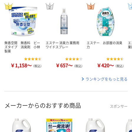
無香空間 無香料 ビー
エステー 消臭力 業務用
エステー お部屋の消臭
エ
ズタイプ 消臭剤 小林
ワイドスプレー
力
業
製薬
￥1,158～
￥657～
￥420～
（税込）
（税込）
（税込）
ランキングをもっと見る
メーカーからのおすすめ商品
スポンサー