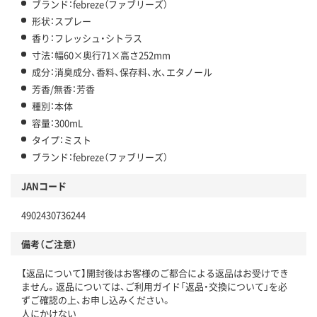
ブランド：febreze（ファブリーズ）
形状：スプレー
香り：フレッシュ・シトラス
寸法：幅60×奥行71×高さ252mm
成分：消臭成分、香料、保存料、水、エタノール
芳香/無香：芳香
種別：本体
容量：300mL
タイプ：ミスト
ブランド：febreze（ファブリーズ）
JANコード
4902430736244
備考（ご注意）
【返品について】開封後はお客様のご都合による返品はお受けでき
ません。返品については、ご利用ガイド「返品・交換について」を必
ずご確認の上、お申し込みください。
人にかけない