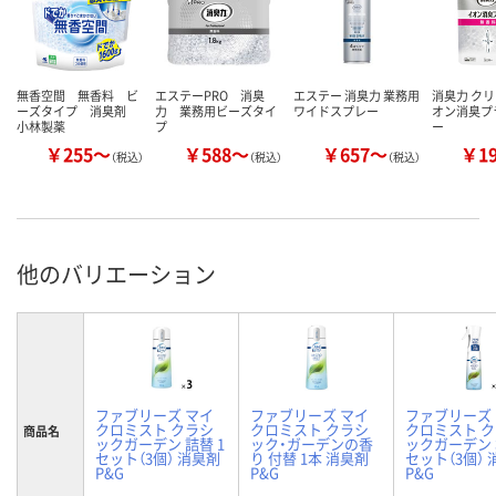
無香空間 無香料 ビ
エステーPRO 消臭
エステー 消臭力 業務用
消臭力 クリ
ーズタイプ 消臭剤
力 業務用ビーズタイ
ワイドスプレー
オン消臭プ
小林製薬
プ
ー
￥255～
￥588～
￥657～
￥1
（税込）
（税込）
（税込）
他のバリエーション
ファブリーズ マイ
ファブリーズ マイ
ファブリーズ
クロミスト クラシ
クロミスト クラシ
クロミスト 
商品名
ックガーデン 詰替 1
ック・ガーデンの香
ックガーデン 
セット（3個） 消臭剤
り 付替 1本 消臭剤
セット（3個）
P&G
P&G
P&G