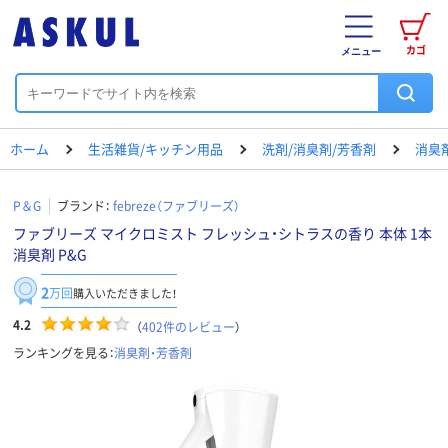
カゴ
メニュー
ホーム
生活雑貨/キッチン用品
洗剤/消臭剤/芳香剤
消臭
P＆G
ブランド：
febreze（ファブリーズ）
ファブリーズ マイクロミスト フレッシュ・シトラスの香り 本体 1本
消臭剤 P&G
2
万回
購入いただきました！
4.2
（
402
件のレビュー
）
ランキングを見る：
消臭剤・芳香剤