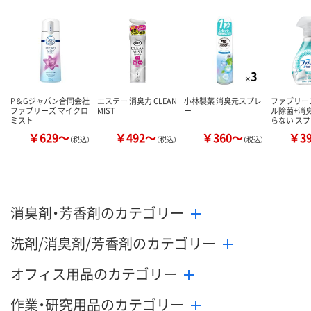
数量
数量
数量
カゴへ
カゴへ
カ
P＆Gジャパン合同会社
エステー 消臭力 CLEAN
小林製薬 消臭元スプレ
ファブリーズ
ファブリーズ マイクロ
MIST
ー
ル除菌+消
ミスト
らない ス
￥629～
￥492～
￥360～
￥3
（税込）
（税込）
（税込）
消臭剤・芳香剤のカテゴリー
洗剤/消臭剤/芳香剤のカテゴリー
オフィス用品のカテゴリー
作業・研究用品のカテゴリー