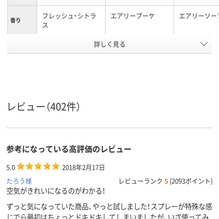
フレッシュ・シトラ
エアリーブーケ
エアリーソー
香り
ス
詳しく見る
スプレー
置き型
形状
アスクル
商品環境
10
35
スコア
レビュー（402件）
参考になっている高評価のレビュー
5.0
2018年2月17日
たろう様
レビューランク
S
(2093ポイント)
空気がきれいになるのがわかる！
ずっと気になっていた商品、やっと試しました！スプレーが特殊な感
じでら最初はちょっとドキドキしてしまいましたが、いざ使ってみ