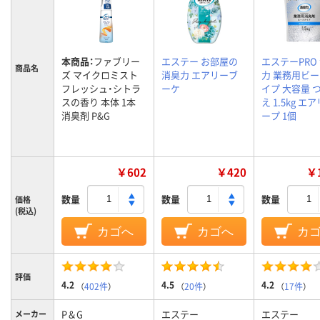
本商品：
ファブリー
エステー お部屋の
エステーPRO
商品名
ズ マイクロミスト
消臭力 エアリーブ
力 業務用ビ
フレッシュ・シトラ
ーケ
イプ 大容量 
スの香り 本体 1本
え 1.5kg エ
消臭剤 P&G
ープ 1個
￥602
￥420
￥1
数量
数量
数量
価格
(税込)
カゴへ
カゴへ
カ
評価
4.2
4.5
4.2
（
402件
）
（
20件
）
（
17件
）
P＆G
エステー
エステー
メーカー