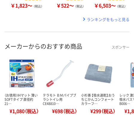
￥1,823～
￥522～
￥6,503～
（税込）
（税込）
（税込）
ランキングをもっと見る
メーカーからのおすすめ商品
スポンサー
（お徳用）IHマット 薄い
テラモト ＢＭパイプブ
小杉善 【吸水速乾】おう
レック 
SOFTタイプ 直径約
ラシトイレ用
ちじかんコンフォート
吸水バスマ
21…
CE48810…
カラーフ…
B006…
¥1,080（税込）
¥698（税込）
¥299（税込）
¥1,