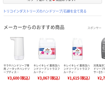
トリコインダストリーズのハンドソープ/石鹸を全て見る
メーカーからのおすすめ商品
スポンサー
サラヤハンドソープ専
キレイキレイ 薬用泡ハ
キレイキレイ 薬用泡ハ
対馬海洋
用 ノータッチハンドソ
ンドソープ シトラスフ
ンドソープ シトラスフ
ドソープ
ープディス…
ルーティ…
ルーティ…
サー【カ
¥3,600（税込）
¥3,067（税込）
¥1,615（税込）
¥2,