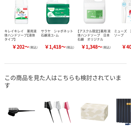
キレイキレイ 薬用液
サラヤ シャボネット
【アスクル限定】薬用 液
ミューズ 
体ハンドソープ【液体
石鹸液ユ・ム
体ハンドソープ 日本
ソープ
タイプ】
石鹸 オリジナル
￥202～
￥1,418～
￥1,348～
￥4
（税込）
（税込）
（税込）
この商品を見た人はこちらも検討されていま
す