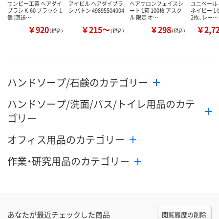
サンビー工業 ヘアダイ
アイビル ヘアダイブラ
ヘアサロンフェイスシ
ユニベール 
ブラシ K-60 ブラック 1
シ バトン 49895504004
ート 1箱 100枚 アスク
ネイビー 1
個（直送…
ル 限定 オ…
2枚、レー…
￥920
￥215～
￥298
￥2,7
（税込）
（税込）
（税込）
ハンドソープ/石鹸のカテゴリー
ハンドソープ/洗面/バス/トイレ用品のカテ
ゴリー
オフィス用品のカテゴリー
作業・研究用品のカテゴリー
あなたが最近チェックした商品
閲覧履歴の削除