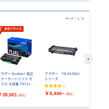
ページ：
1
／
2
本気プライス
次のスライド
ラザー（brother） 純正
ブラザー TN-53J/56J
ブラザー T
トナーカートリッジ モ
シリーズ
ーズ
クロ 大容量 TN71JXL
￥4,350
1個
￥8,440~
￥39,501
（税込）
（税込）