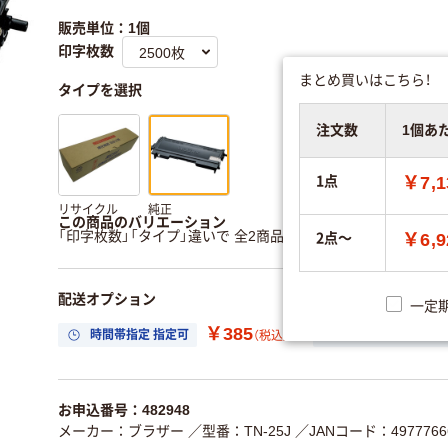
販売単位：1個
印字枚数
まとめ買いはこちら！
タイプを選択
注文数
1個あ
1点
￥7,1
リサイクル
純正
この商品のバリエーション
2点～
「印字枚数」「タイプ」違いで 全2商品 あります。
すべてのバリ
￥6,9
配送オプション
一定
￥385
時間帯指定 指定可
置き場所指定 利用
（税込）
お申込番号：482948
メーカー：ブラザー
／型番：TN-25J
／JANコード：49777666