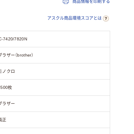
商品情報を印刷する
45
アスクル商品環境スコアとは
7420/7820N
ブラザー（brother）
モノクロ
2500枚
ブラザー
純正