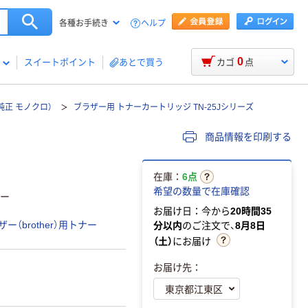
ヘルプ
各種お手続き
0
スイートポイント
あとで買う
カゴ
点
（純正 モノクロ）
ブラザー用 トナーカートリッジ TN-25Jシリーズ
商品情報を印刷する
在庫：
6点
希望の数量で在庫確認
ナー
お届け日：今から
20時間35
ー（brother）用トナー
分以内
のご注文で、
8月8日
（土）
にお届け
お届け先：