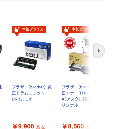
本気プライス
本気プライス
本気
次へ
純
ブラザー（brother） 純
ブラザー（brother） 純
ブラザー（b
正ドラムユニット
正トナー TN-27J-
正トナー
DR32J 1本
A（アスクル限定） オ
ジ モノクロ
リジナル
個
￥9,900
￥8,560
￥9,4
（税込）
（税込）