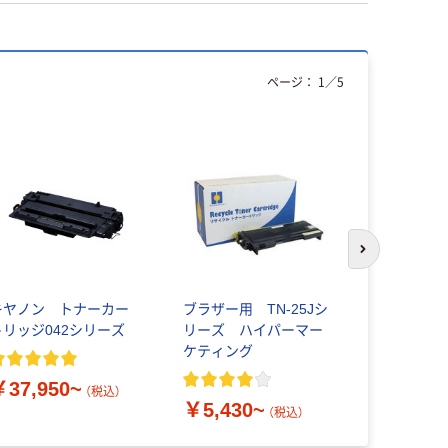
ページ：
1
／
5
次のスライド
キヤノン トナーカー
ブラザー用 TN-25Jシ
エム・シー
トリッジ042シリーズ
リーズ ハイパーマー
用
ケティング
LPA3ETC1
5 リサイク
￥37,950~
￥13,42
（税込）
￥5,430~
（税込）