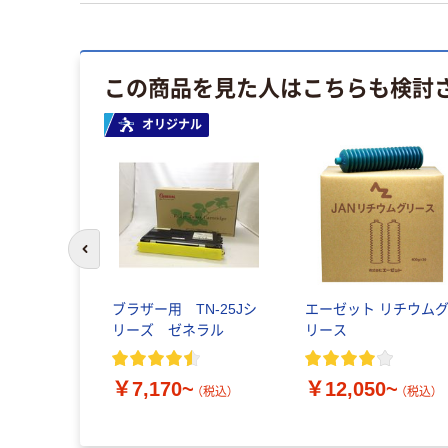
この商品を見た人はこちらも検討
オリジナル
前のスライドへ
正） トナ
ブラザー用 TN-25Jシ
エーゼット リチウム
ジ055シリ
リーズ ゼネラル
リース
￥7,170~
￥12,050~
（税込）
（税込）
0~
（税込）