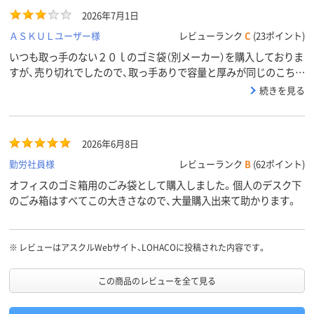
2026年7月1日
ＡＳＫＵＬユーザー様
レビューランク
C
(23ポイント)
いつも取っ手のない２０ｌのゴミ袋（別メーカー）を購入しておりま
すが、売り切れでしたので、取っ手ありで容量と厚みが同じのこちら
を選びました。なのにサイズがいつものよりはるかに小さく、ゴミ
続きを見る
箱にはめることが出来ませんでした。なぜだろう・・こまめに使用し
て消費するしかないですね。0.018mmは薄すぎずゴミ袋にちょう
ど良いと思います。
2026年6月8日
勤労社員様
レビューランク
B
(62ポイント)
オフィスのゴミ箱用のごみ袋として購入しました。個人のデスク下
のごみ箱はすべてこの大きさなので、大量購入出来て助かります。
※
レビューはアスクルWebサイト、LOHACOに投稿された内容です。
この商品のレビューを全て見る