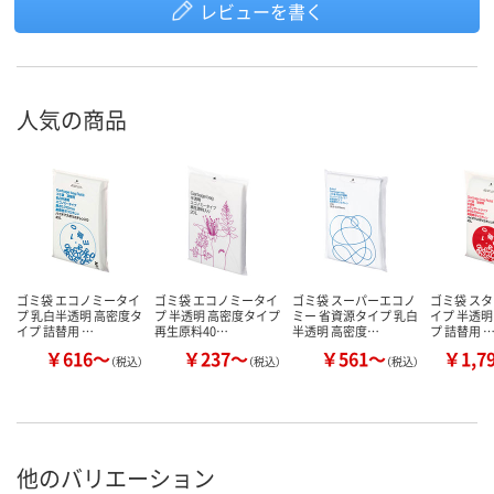
レビューを書く
人気の商品
ゴミ袋 エコノミータイ
ゴミ袋 エコノミータイ
ゴミ袋 スーパーエコノ
ゴミ袋 ス
プ 乳白半透明 高密度タ
プ 半透明 高密度タイプ
ミー 省資源タイプ 乳白
イプ 半透明
イプ 詰替用 …
再生原料40…
半透明 高密度…
プ 詰替用 
￥616～
￥237～
￥561～
￥1,7
（税込）
（税込）
（税込）
他のバリエーション