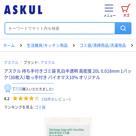
カゴ
メニュー
ホーム
生活雑貨/キッチン用品
ゴミ袋/清掃用品/洗濯用品
アスクル
ブランド：
アスクル
アスクル 持ち手付きゴミ袋 乳白半透明 高密度 20L 0.018mm 1パッ
ク（30枚入）取っ手付き バイオマス10% オリジナル
7
万回
購入いただきました！
4.2
（
38
件のレビュー
）
ランキングを見る：
ゴミ袋