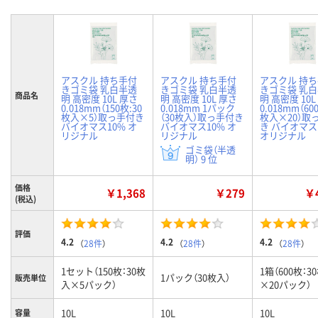
アスクル 持ち手付
アスクル 持ち手付
アスクル 持
きゴミ袋 乳白半透
きゴミ袋 乳白半透
きゴミ袋 乳
商品名
明 高密度 10L 厚さ
明 高密度 10L 厚さ
明 高密度 10L
0.018mm（150枚:30
0.018mm 1パック
0.018mm（60
枚入×5）取っ手付き
（30枚入）取っ手付き
枚入×20）取
バイオマス10% オ
バイオマス10% オ
き バイオマス
リジナル
リジナル
オリジナル
ゴミ袋（半透
明） 9 位
価格
￥1,368
￥279
￥4
(税込)
評価
4.2
4.2
4.2
（
28件
）
（
28件
）
（
28件
）
1セット（150枚：30枚
1箱（600枚：3
1パック（30枚入）
販売単位
入×5パック）
×20パック）
10L
10L
10L
容量