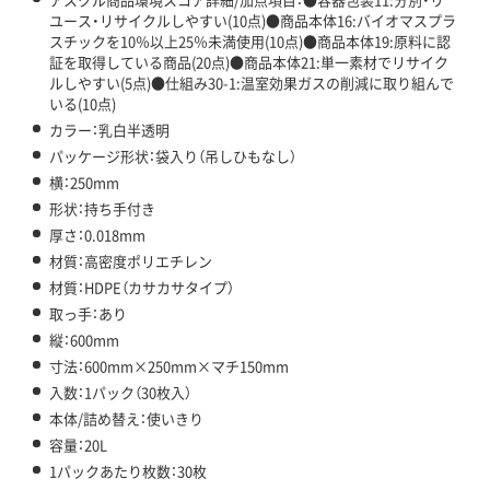
ユース・リサイクルしやすい(10点)●商品本体16:バイオマスプラ
スチックを10％以上25％未満使用(10点)●商品本体19:原料に認
証を取得している商品(20点)●商品本体21:単一素材でリサイク
ルしやすい(5点)●仕組み30-1:温室効果ガスの削減に取り組んで
いる(10点)
カラー：乳白半透明
パッケージ形状：袋入り（吊しひもなし）
横：250mm
形状：持ち手付き
厚さ：0.018mm
材質：高密度ポリエチレン
材質：HDPE（カサカサタイプ）
取っ手：あり
縦：600mm
寸法：600mm×250mm×マチ150mm
入数：1パック（30枚入）
本体/詰め替え：使いきり
容量：20L
1パックあたり枚数：30枚