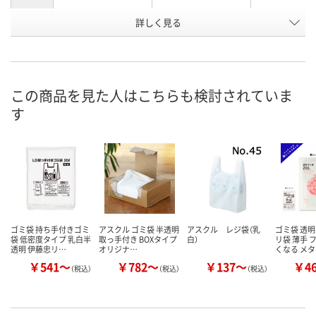
お申込番
詳しく見る
EP85673
J295505
J308775
号
あり
あり
あり
在庫
8月7日（金）
8月7日（金）
8月7日（金）
お届け日
この商品を見た人はこちらも検討されていま
す
数量
数量
数量
カゴへ
カゴへ
カ
ゴミ袋 持ち手付きゴミ
アスクル ゴミ袋 半透明
アスクル レジ袋（乳
ゴミ袋 透明
袋 低密度タイプ 乳白半
取っ手付き BOXタイプ
白）
リ袋 薄手 
透明 伊藤忠リ…
オリジナ…
くなる メ
￥541～
￥782～
￥137～
￥4
（税込）
（税込）
（税込）