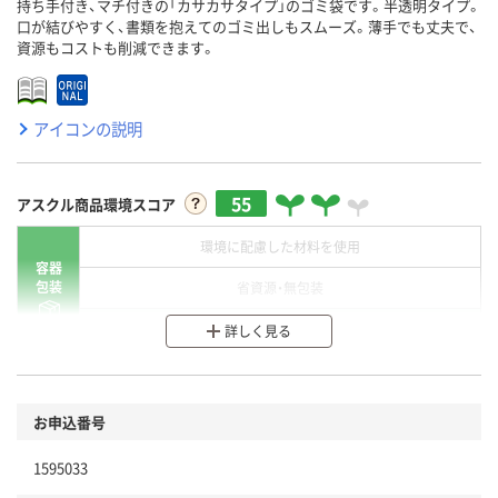
持ち手付き、マチ付きの「カサカサタイプ」のゴミ袋です。半透明タイプ。
口が結びやすく、書類を抱えてのゴミ出しもスムーズ。薄手でも丈夫で、
資源もコストも削減できます。
アイコンの説明
55
アスクル商品環境スコア
環境に配慮した材料を使用
容器
包装
省資源・無包装
分別・リサイクルしやすい設計
詳しく見る
環境に配慮した材料を使用
商品
お申込番号
本体
省資源・省エネ・節水
1595033
分別・リサイクルしやすい設計