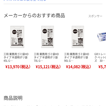
メーカーからのおすすめ商品
スポンサー
三和 業務用ゴミ袋HD
三和 業務用ゴミ袋HD
三和 業務用ゴミ袋HD
GRトレ
タイプ 半透明ポリ袋
タイプ 半透明ポリ袋
タイプ 半透明ポリ袋
ク ペッ
45L G…
70L G…
90L G…
ズ 30…
¥13,970（税込）
¥15,121（税込）
¥14,082（税込）
¥5,
商品説明