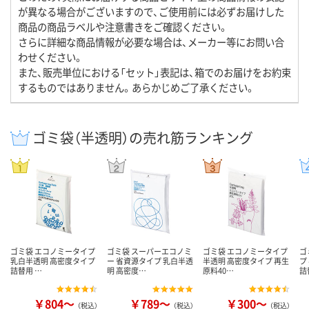
が異なる場合がございますので、ご使用前には必ずお届けした
商品の商品ラベルや注意書きをご確認ください。
さらに詳細な商品情報が必要な場合は、メーカー等にお問い合
わせください。
また、販売単位における「セット」表記は、箱でのお届けをお約束
するものではありません。あらかじめご了承ください。
ゴミ袋（半透明）の売れ筋ランキング
ゴミ袋 エコノミータイプ
ゴミ袋 スーパーエコノミ
ゴミ袋 エコノミータイプ
ゴ
乳白半透明 高密度タイプ
ー 省資源タイプ 乳白半透
半透明 高密度タイプ 再生
プ
詰替用 …
明 高密度…
原料40…
詰
￥804～
￥789～
￥300～
（税込）
（税込）
（税込）