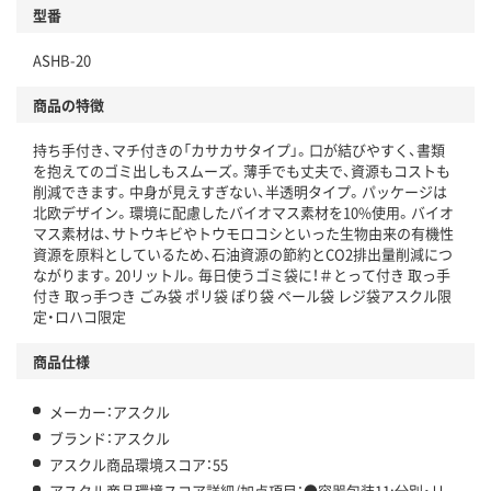
型番
独自の回収スキームがある
ASHB-20
仕組
アスクルで資源循環している
商品の特徴
温室効果ガスなどの削減
持ち手付き、マチ付きの「カサカサタイプ」。口が結びやすく、書類
この商品の環境配慮ポイントです。下記商品詳細「
を抱えてのゴミ出しもスムーズ。薄手でも丈夫で、資源もコストも
アスクル商品環境スコア詳細／加点項目
」で確認できます。
削減できます。中身が見えすぎない、半透明タイプ。パッケージは
北欧デザイン。環境に配慮したバイオマス素材を10%使用。バイオ
マス素材は、サトウキビやトウモロコシといった生物由来の有機性
資源を原料としているため、石油資源の節約とCO2排出量削減につ
ながります。20リットル。毎日使うゴミ袋に！＃とって付き 取っ手
付き 取っ手つき ごみ袋 ポリ袋 ぽり袋 ペール袋 レジ袋アスクル限
定・ロハコ限定
商品仕様
メーカー：アスクル
ブランド：アスクル
アスクル商品環境スコア：55
アスクル商品環境スコア詳細/加点項目：●容器包装11:分別・リ