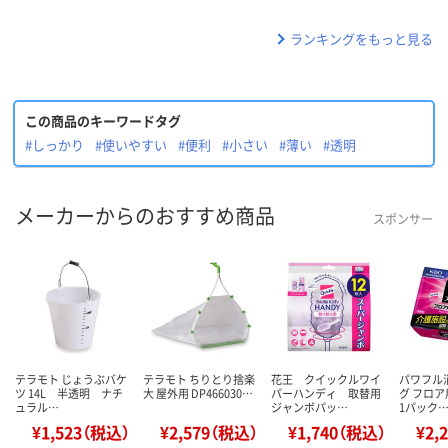
ランキングをもっと見る
この商品のキーワードタグ
#しっかり
#使いやすい
#便利
#小さい
#薄い
#透明
メーカーからのおすすめ商品
スポンサー
テラモト じょうぶバケ
テラモト ちりとり捨楽
花王 クイックルワイ
パワフル
ツ 14L 半透明 ナチ
大 屋外用 DP466030…
パーハンディ 取替用
グ フロ
ュラル…
ジャンボパッ…
1パック
¥1,523（税込）
¥2,579（税込）
¥1,740（税込）
¥2,