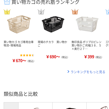
買い物カゴの売れ筋ランキング
買い物カゴ カゴ専用台車
現場のチカラ 買い物か
無印良品 ポリプロピレン
三
物流・現場用品
ご
買い物かご 約幅３８．５
グ
×奥行２７…
￥690～
￥399
（税込）
（税込）
￥670～
（税込）
ランキングをもっと見る
類似商品と比較