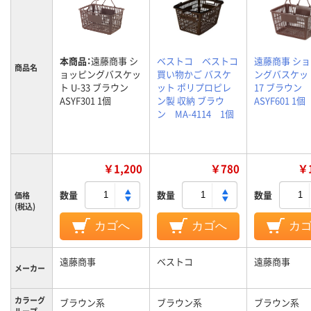
本商品：
遠藤商事 シ
ベストコ ベストコ
遠藤商事 シ
商品名
ョッピングバスケッ
買い物かご バスケ
ングバスケット
ト U-33 ブラウン
ット ポリプロピレ
17 ブラウン
ASYF301 1個
ン製 収納 ブラウ
ASYF601 1個
ン MA-4114 1個
￥1,200
￥780
￥1
数量
数量
数量
価格
(税込)
カゴへ
カゴへ
カ
遠藤商事
ベストコ
遠藤商事
メーカー
カラーグ
ブラウン系
ブラウン系
ブラウン系
ループ