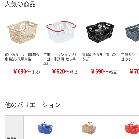
人気の商品
買い物カゴ カゴ専用台
三甲 サンショップカ
現場のチカラ 買い物
三甲 サンコ
車 物流・現場用品
ーゴ 半透明（取っ手
かご
ゴ グレー
赤）
￥630～
￥620～
￥690～
￥7
（税込）
（税込）
（税込）
他のバリエーション
商品名