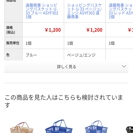
遠藤商事 ショッピ
ショッピングバスケ
遠藤商事 シ
ングバスケット U-
ット U-33 ベージュ/
ングバスケット
33 ブルー ASYF302
エンジ ASYF303 遠
33 レッド ASY
1個
藤商事
1個
価格
￥1,200
￥1,200
￥1
(税込)
1個
1個
1個
販売単位
ブルー
ベージュ/エンジ
色
お申込番
詳しく見る
J317773
J317774
J317775
号
1点
6点
あり
在庫
8月11日（火）
8月11日（火）
8月11日（火）
お届け日
この商品を見た人はこちらも検討されていま
す
数量
数量
数量
カゴへ
カゴへ
カ