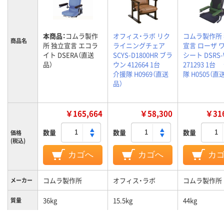
本商品：
コムラ製作
オフィス・ラボ リク
コムラ製作所
商品名
所 独立宣言 エコラ
ライニングチェア
宣言 ローザ 
イト DSERA（直送
SCYS-D1800HR ブラ
シート DSRS-
品）
ウン 412664 1台
271293 1台
介援隊 H0969（直送
隊 H0505（直
品）
￥165,664
￥58,300
￥316
数量
数量
数量
価格
(税込)
カゴへ
カゴへ
カ
コムラ製作所
オフィス・ラボ
コムラ製作所
メーカー
36kg
15.5kg
44kg
質量