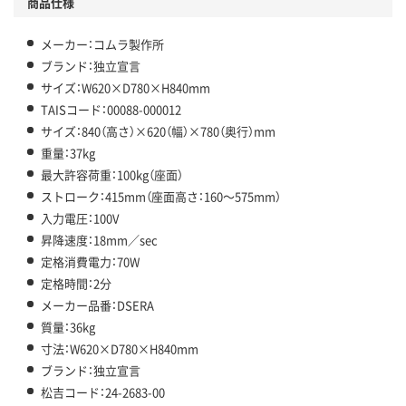
商品仕様
メーカー：コムラ製作所
ブランド：独立宣言
サイズ：W620×D780×H840mm
TAISコード：00088-000012
サイズ：840（高さ）×620（幅）×780（奥行）mm
重量：37kg
最大許容荷重：100kg（座面）
ストローク：415mm（座面高さ：160～575mm）
入力電圧：100V
昇降速度：18mm／sec
定格消費電力：70W
定格時間：2分
メーカー品番：DSERA
質量：36kg
寸法：W620×D780×H840mm
ブランド：独立宣言
松吉コード：24-2683-00