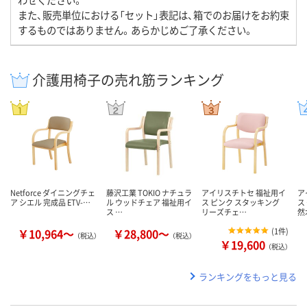
また、販売単位における「セット」表記は、箱でのお届けをお約束
するものではありません。あらかじめご了承ください。
介護用椅子の売れ筋ランキング
Netforce ダイニングチェ
藤沢工業 TOKIO ナチュラ
アイリスチトセ 福祉用イ
ア
ア シエル 完成品 ETV-…
ル ウッドチェア 福祉用イ
ス ピンク スタッキング
ス
ス …
リーズチェ…
然
￥10,964～
￥28,800～
(
1件
)
（税込）
（税込）
￥19,600
（税込）
ランキングをもっと見る