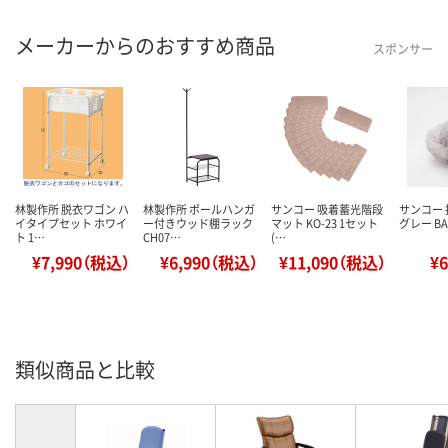
メーカーからのおすすめ商品
スポンサー
林製作所 脱衣ワゴン ハ
林製作所 ポールハンガ
サンコー 吸着蓄光階段
サンコー 
イタイプセット ホワイ
ー付きウッド棚ラック
マット KO-23 1セット
グレー BA-
ト 1…
CH07…
(…
¥7,990（税込）
¥6,990（税込）
¥11,090（税込）
¥
類似商品と比較