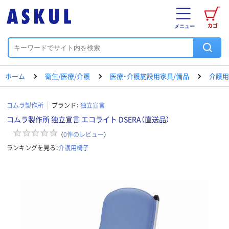
カゴ
メニュー
ホーム
衛生/医療/介護
医療・介護施設用家具/備品
介護用
コムラ製作所
ブランド：
独立宣言
コムラ製作所 独立宣言 エコライト DSERA（直送品）
（
0
件のレビュー
）
ランキングを見る：
介護用椅子