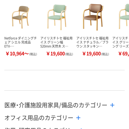
Netforce ダイニングチ
アイリスチトセ 福祉用
アイリスチトセ 福祉用
アイリスチ
ェア シエル 完成品
イス グリーン幅
イス ナチュラル／ブラ
イス グリー
ETV-…
520mm 天然木 ス…
ウン スタッキン…
ング リー
￥10,964～
￥19,600
￥19,600
￥69,
（税込）
（税込）
（税込）
医療・介護施設用家具/備品のカテゴリー
オフィス用品のカテゴリー