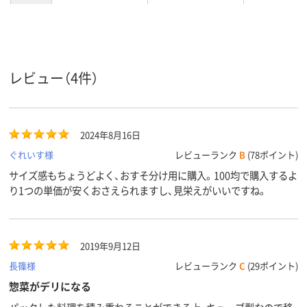
電子レン
不可
不可
不可
ジ使用可
否
クリア（透明）系
クリア(透明・半透明)
ベージュ系
カラーグ
レビュー（4件）
ループ
系
バイオPET
材質
2024年8月16日
60℃、60
60
耐熱温度
ぐれいす様
レビューランク
B
(78ポイント)
サイズ感もちょうどよく、おすそ分け用に購入。100均で購入するよ
り1つの単価が安くおさえられますし、見栄えがいいですね。
2019年9月12日
長篠様
レビューランク
C
(29ポイント)
惣菜がデリになる