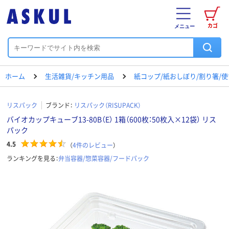
カゴ
メニュー
ホーム
生活雑貨/キッチン用品
紙コップ/紙おしぼり/割り箸/
リスパック
ブランド：
リスパック（RISUPACK）
バイオカップキューブ13-80B（E） 1箱（600枚：50枚入×12袋） リス
パック
4.5
（
4
件のレビュー
）
ランキングを見る：
弁当容器/惣菜容器/フードパック