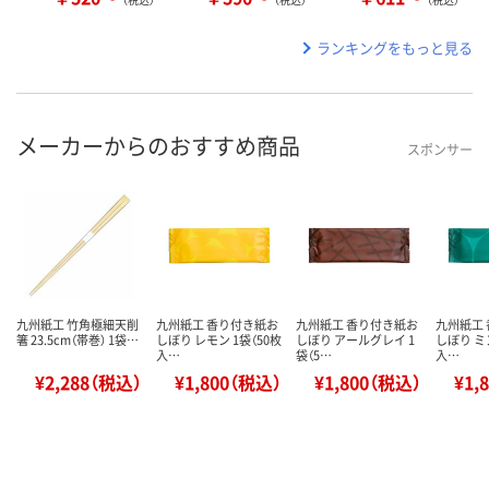
ランキングをもっと見る
メーカーからのおすすめ商品
スポンサー
九州紙工 竹角極細天削
九州紙工 香り付き紙お
九州紙工 香り付き紙お
九州紙工
箸 23.5cm（帯巻） 1袋…
しぼり レモン 1袋（50枚
しぼり アールグレイ 1
しぼり ミ
入…
袋（5…
入…
¥2,288（税込）
¥1,800（税込）
¥1,800（税込）
¥1,