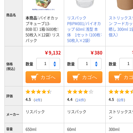
商品名
本商品：
バイオカッ
リスパック
ストリックス
プキューブ13-
PBPM001/バイオカ
ン フードカッ
80B（E） 1箱（600枚：
ップ 60ml 浅型 本
晒し 300ml 1
50枚入×12袋） リス
体 1セット（100枚：
個入）
パック
50枚入×2袋）
￥9,132
￥380
数量
数量
数量
価格
(税込)
カゴへ
カゴへ
カ
評価
4.5
4.4
4.5
（
4件
）
（
24件
）
（
6件
）
リスパック
リスパック
ストリックス
メーカー
ン
650ml
60ml
300ml
容量