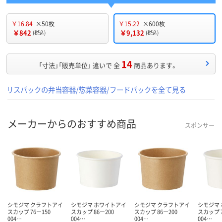
￥16.84
×50枚
￥15.22
×600枚
￥842
￥9,132
(税込)
(税込)
14
「寸法」「販売単位」 違いで 全
商品あります。
リスパックの弁当容器/惣菜容器/フードパックを全て見る
メーカーからのおすすめ商品
スポンサー
シモジマ クラフトアイ
シモジマ ホワイトアイ
シモジマ クラフトアイ
シモジマ
スカップ 76ー150
スカップ 86ー200
スカップ 86ー200
スカップ 7
004…
004…
004…
004…