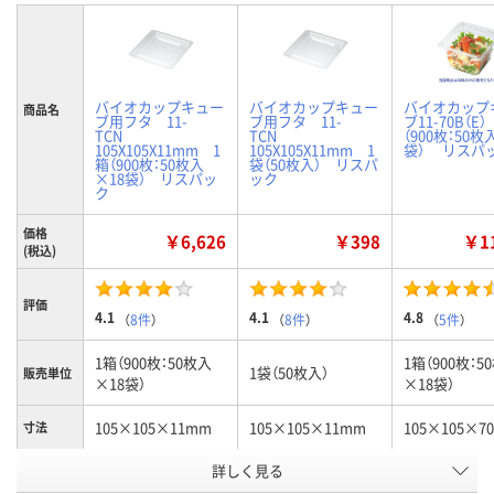
バイオカップキュー
バイオカップキュー
バイオカップ
商品名
ブ用フタ 11-
ブ用フタ 11-
ブ11-70B（E
TCN
TCN
（900枚：50枚
105X105X11mm 1
105X105X11mm 1
袋） リスパ
箱（900枚：50枚入
袋（50枚入） リスパ
×18袋） リスパッ
ック
ク
価格
￥6,626
￥398
￥11
(税込)
評価
4.1
4.1
4.8
（
8件
）
（
8件
）
（
5件
）
1箱（900枚：50枚入
1箱（900枚：5
1袋（50枚入）
販売単位
×18袋）
×18袋）
105×105×11mm
105×105×11mm
105×105×7
寸法
お申込番
詳しく見る
J360901
J312702
J360900
号