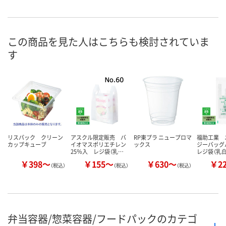
1点
あり
入荷待ち
在庫
ご注文後、お
この商品を見た人はこちらも検討されていま
8月7日（金）
8月7日（金）
ついてご連絡
お届け日
す
ます
数量
数量
数量
カゴへ
カゴへ
カ
リスパック クリーン
アスクル限定販売 バ
RP東プラ ニュープロマ
福助工業 
カップキューブ
イオマスポリエチレン
ックス
ジーバッグ
25％入 レジ袋（乳…
レジ袋（乳
￥398～
￥155～
￥630～
￥2
（税込）
（税込）
（税込）
弁当容器/惣菜容器/フードパックのカテゴ