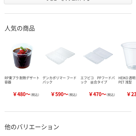
人気の商品
RP東プラ 耐熱デザート
デンカポリマー フード
エフピコ PPフードパ
HEIKO 透
容器
パック
ック 嵌合タイプ
PET 浅型
￥480～
￥590～
￥470～
￥2
（税込）
（税込）
（税込）
他のバリエーション