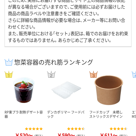
が異なる場合がございますので、ご使用前には必ずお届けした
商品の商品ラベルや注意書きをご確認ください。
さらに詳細な商品情報が必要な場合は、メーカー等にお問い合
わせください。
また、販売単位における「セット」表記は、箱でのお届けをお約束
するものではありません。あらかじめご了承ください。
惣菜容器の売れ筋ランキング
RP東プラ 耐熱デザート容
デンカポリマー フードパ
フードカップ 未晒し
エ
器
ック
ストリックスデザイン
M
￥520～
￥590～
￥611～
（税込）
（税込）
（税込）