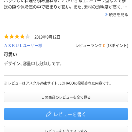
パックした料理を積み重ねることができる上、キューブ型なので移
送の際や保冷庫の中で収まりが良い。また、素材の透明度が高く、上
からも横からも中身がきれいに見えます。彩のきれいな料理など、
続きを見る
「見せたい」時にお勧めです。また、サイズ違いで入手できるので、メ
インになるボリュームサラダは大きいサイズを、サイドメニューや
フルーツなら小さいサイズを、と、適宜選んで使う事ができます。
2019年9月12日
ＡＳＫＵＬユーザー様
レビューランク
C
(13ポイント)
可愛い
デザイン、容量申し分無しです。
※
レビューはアスクルWebサイト、LOHACOに投稿された内容です。
この商品のレビューを全て見る
レビューを書く
レビューをリクエストする