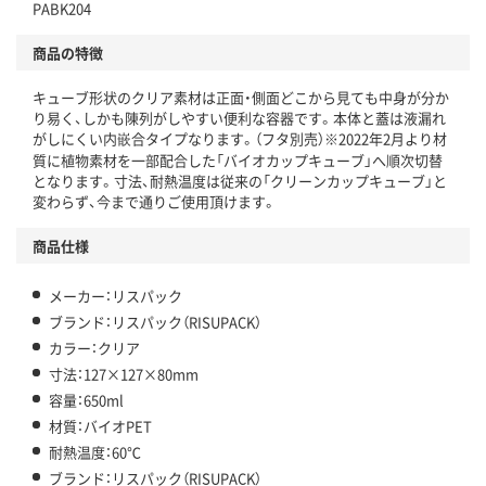
PABK204
商品の特徴
キューブ形状のクリア素材は正面・側面どこから見ても中身が分か
り易く、しかも陳列がしやすい便利な容器です。本体と蓋は液漏れ
がしにくい内嵌合タイプなります。（フタ別売）※2022年2月より材
質に植物素材を一部配合した「バイオカップキューブ」へ順次切替
となります。寸法、耐熱温度は従来の「クリーンカップキューブ」と
変わらず、今まで通りご使用頂けます。
商品仕様
メーカー：リスパック
ブランド：リスパック（RISUPACK）
カラー：クリア
寸法：127×127×80mm
容量：650ml
材質：バイオPET
耐熱温度：60℃
ブランド：リスパック（RISUPACK）