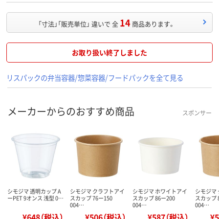
14
「寸法」「販売単位」 違いで 全
商品あります。
お取り扱い終了しました
リスパックの弁当容器/惣菜容器/フードパックを全て見る
メーカーからのおすすめ商品
スポンサー
シモジマ 透明カップ A
シモジマ クラフトアイ
シモジマ ホワイトアイ
シモジマ
ーPET 9オンス 浅型 0…
スカップ 76ー150
スカップ 86ー200
スカップ 8
004…
004…
004…
¥648（税込）
¥506（税込）
¥587（税込）
¥