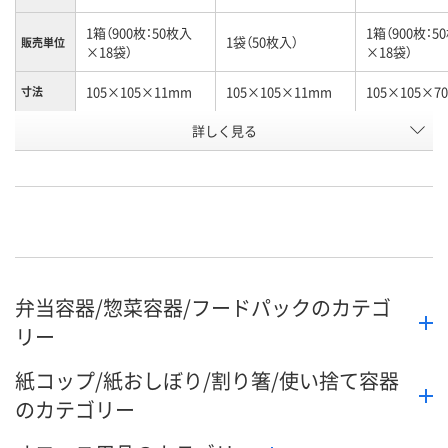
1箱（900枚：50枚入
1箱（900枚：5
1袋（50枚入）
販売単位
×18袋）
×18袋）
105×105×11mm
105×105×11mm
105×105×7
寸法
お申込番
詳しく見る
J360901
J312702
J360900
号
1点
あり
入荷待ち
在庫
ご注文後、お
8月8日（土）
8月8日（土）
ついてご連絡
お届け日
ます
弁当容器/惣菜容器/フードパックのカテゴ
数量
数量
数量
リー
カゴへ
カゴへ
カ
紙コップ/紙おしぼり/割り箸/使い捨て容器
のカテゴリー