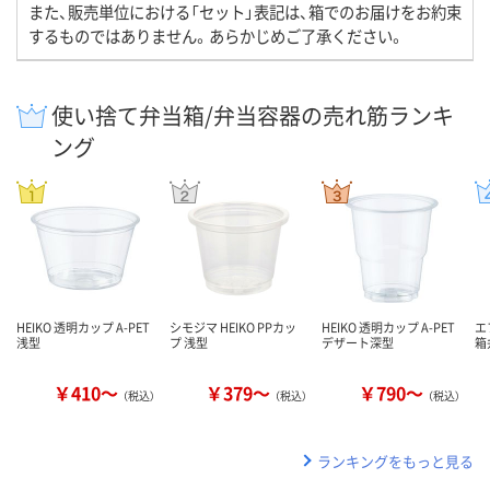
また、販売単位における「セット」表記は、箱でのお届けをお約束
するものではありません。あらかじめご了承ください。
使い捨て弁当箱/弁当容器の売れ筋ランキ
ング
HEIKO 透明カップ A-PET
シモジマ HEIKO PPカッ
HEIKO 透明カップ A-PET
エ
浅型
プ 浅型
デザート深型
箱弁
￥410～
￥379～
￥790～
（税込）
（税込）
（税込）
ランキングをもっと見る