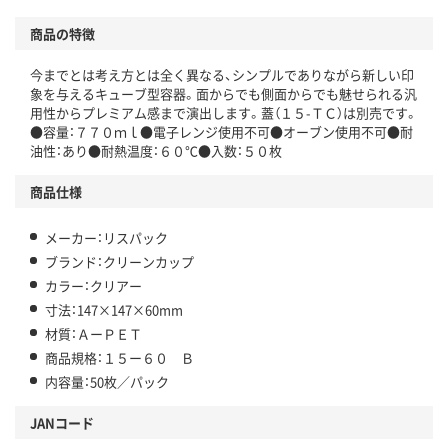
商品の特徴
今までとは考え方とは全く異なる、シンプルでありながら新しい印
象を与えるキューブ型容器。面からでも側面からでも魅せられる汎
用性からプレミアム感まで演出します。蓋（１５-ＴＣ）は別売です。
●容量：７７０ｍｌ●電子レンジ使用不可●オーブン使用不可●耐
油性：あり●耐熱温度：６０℃●入数：５０枚
商品仕様
メーカー：リスパック
ブランド：クリーンカップ
カラー：クリアー
寸法：147×147×60mm
材質：ＡーＰＥＴ
商品規格：１５ー６０ Ｂ
内容量：50枚／パック
JANコード