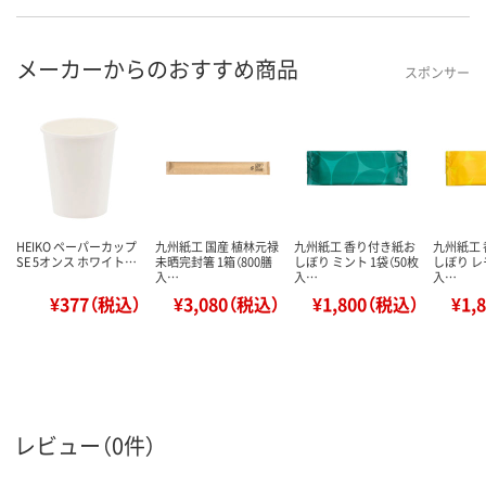
メーカーからのおすすめ商品
スポンサー
HEIKO ペーパーカップ
九州紙工 国産 植林元禄
九州紙工 香り付き紙お
九州紙工
SE 5オンス ホワイト…
未晒完封箸 1箱（800膳
しぼり ミント 1袋（50枚
しぼり レ
入…
入…
入…
¥377（税込）
¥3,080（税込）
¥1,800（税込）
¥1,
レビュー（0件）