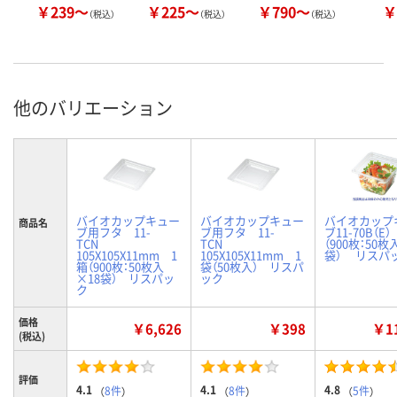
￥239～
￥225～
￥790～
￥
（税込）
（税込）
（税込）
他のバリエーション
バイオカップキュー
バイオカップキュー
バイオカップ
商品名
ブ用フタ 11-
ブ用フタ 11-
ブ11-70B（E
TCN
TCN
（900枚：50枚
105X105X11mm 1
105X105X11mm 1
袋） リスパ
箱（900枚：50枚入
袋（50枚入） リスパ
×18袋） リスパッ
ック
ク
価格
￥6,626
￥398
￥11
(税込)
評価
4.1
4.1
4.8
（
8件
）
（
8件
）
（
5件
）