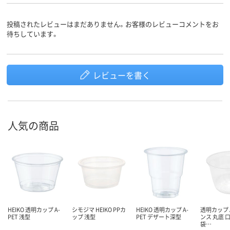
投稿されたレビューはまだありません。お客様のレビューコメントをお
待ちしています。
レビューを書く
人気の商品
HEIKO 透明カップ A-
シモジマ HEIKO PPカ
HEIKO 透明カップ A-
透明カップ A
PET 浅型
ップ 浅型
PET デザート深型
ンス 丸底 口
袋…