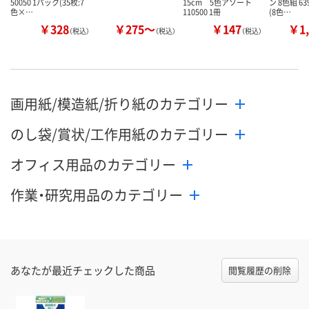
50050 1パック(35枚:7
15cm 5色アソート
ン 8色組 63
色×…
110500 1冊
(8色…
￥328
￥275～
￥147
￥1,
（税込）
（税込）
（税込）
画用紙/模造紙/折り紙のカテゴリー
のし袋/賞状/工作用紙のカテゴリー
オフィス用品のカテゴリー
作業・研究用品のカテゴリー
あなたが最近チェックした商品
閲覧履歴の削除