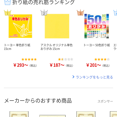
折り紙の売れ筋ランキング
トーヨー 単色折り紙
アスクル オリジナル単色
トーヨー 50色折り紙
エ
15cm
おりがみ 15cm
ラ
￥293～
￥187～
￥201～
（税込）
（税込）
（税込）
ランキングをもっと見る
メーカーからのおすすめ商品
スポンサー