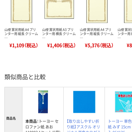
山櫻 賞状用紙 A4 プリ
山櫻 賞状用紙 A3 プリ
山櫻 賞状用紙 A4 プリ
山櫻 賞状
ンター用 縦長 クリーム
ンター用 横長 クリーム
ンター用 縦長 クリーム
ンター用 
…
…
…
…
¥1,109（税込）
¥1,406（税込）
¥5,376（税込）
¥
類似商品と比較
商品名
本商品：
トーヨー セ
【取り出しやすい折
トーヨー 単
ロファン紙 あお
り紙】アスクル オリ
紙 みず 15cm