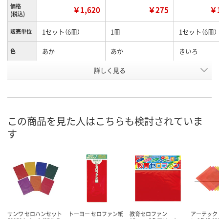
価格
￥1,620
￥275
￥1
(税込)
1セット（6冊）
1冊
1セット（6冊）
販売単位
あか
あか
きいろ
色
お申込番
詳しく見る
J662244
NN11600
J662247
号
入荷待ち
入荷待ち
3点
在庫
8月18日（火）予定
8月18日（火）予定
8月11日（火）
お届け日
この商品を見た人はこちらも検討されていま
す
数量
数量
数量
カゴへ
カゴへ
カ
サンワ セロハンセット
トーヨー セロファン紙
教育セロファン
アーテック