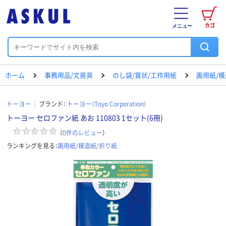
カゴ
メニュー
ホーム
事務用品/文房具
のし袋/賞状/工作用紙
画用紙/模
トーヨー
ブランド：
トーヨー（Toyo Corporation）
トーヨー セロファン紙 あお 110803 1セット(6冊)
（
0
件のレビュー
）
ランキングを見る：
画用紙/模造紙/折り紙