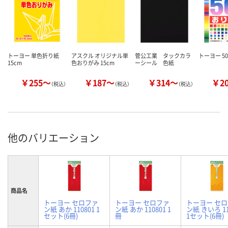
トーヨー 単色折り紙
アスクル オリジナル単
菅公工業 タックカラ
トーヨー 5
15cm
色おりがみ 15cm
ーシール 色紙
￥255～
￥187～
￥314～
￥2
（税込）
（税込）
（税込）
他のバリエーション
商品名
トーヨー セロファ
トーヨー セロファ
トーヨー セ
ン紙 あか 110801 1
ン紙 あか 110801 1
ン紙 きいろ 11
セット(6冊)
冊
1セット(6冊)