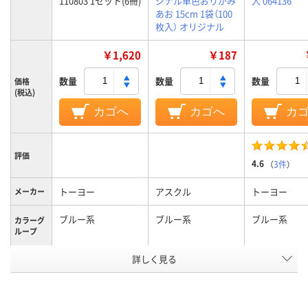
110803 1セット(6冊)
ジナル単色おりがみ
入 064136
あお 15cm 1袋（100
枚入） オリジナル
￥1,620
￥187
数量
数量
数量
価格
(税込)
カゴへ
カゴへ
カ
評価
4.6
（
3件
）
トーヨー
アスクル
トーヨー
メーカー
ブルー系
ブルー系
ブルー系
カラーグ
ループ
アスクル
詳しく見る
商品環境
40
スコア