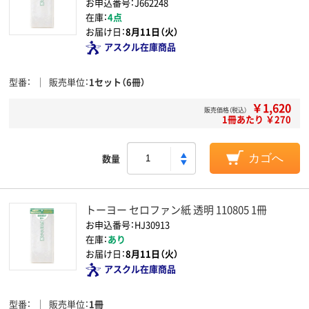
お申込番号：J662248
在庫：
4点
お届け日：
8月11日（火）
アスクル在庫商品
型番
販売単位
1セット（6冊）
￥1,620
販売価格（税込）
1冊あたり ￥270
数量
カゴへ
トーヨー セロファン紙 透明 110805 1冊
お申込番号：HJ30913
在庫：
あり
お届け日：
8月11日（火）
アスクル在庫商品
型番
販売単位
1冊