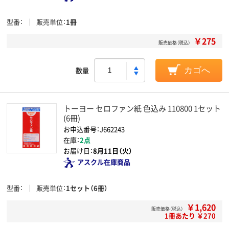
型番
販売単位
1冊
￥275
販売価格（税込）
数量
カゴへ
トーヨー セロファン紙 色込み 110800 1セット
(6冊)
お申込番号：J662243
在庫：
2点
お届け日：
8月11日（火）
アスクル在庫商品
型番
販売単位
1セット（6冊）
￥1,620
販売価格（税込）
1冊あたり ￥270