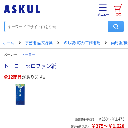
カゴ
メニュー
ホーム
事務用品/文房具
のし袋/賞状/工作用紙
画用紙/模
メーカー
トーヨー
トーヨー セロファン紙
全12商品
があります。
￥250～￥1,473
販売価格（税抜き）
￥275
～
￥1,620
販売価格（税込）