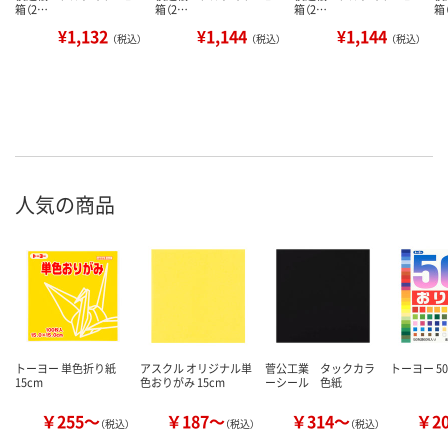
箱（2…
箱（2…
箱（2…
箱
¥1,132
¥1,144
¥1,144
（税込）
（税込）
（税込）
人気の商品
トーヨー 単色折り紙
アスクル オリジナル単
菅公工業 タックカラ
トーヨー 5
15cm
色おりがみ 15cm
ーシール 色紙
￥255～
￥187～
￥314～
￥2
（税込）
（税込）
（税込）