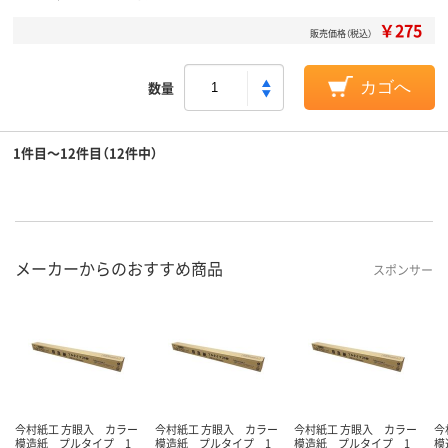
￥275
販売価格（税込）
数量
カゴへ
1件目～12件目（12件中）
メーカーからのおすすめ商品
スポンサー
今村紙工 方眼入 カラー
今村紙工 方眼入 カラー
今村紙工 方眼入 カラー
今
模造紙 プルタイプ 1
模造紙 プルタイプ 1
模造紙 プルタイプ 1
模