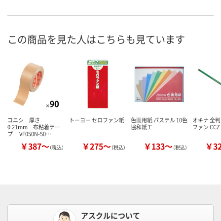
この商品を見た人はこちらも見ています
コニシ 厚さ
トーヨー セロファン紙
色画用紙 パステル 10色
オキナ 全
0.21mm 布粘着テー
協和紙工
ファン CCZ
プ VF050N-50…
￥387～
￥275～
￥133～
￥3
（税込）
（税込）
（税込）
アスクルについて