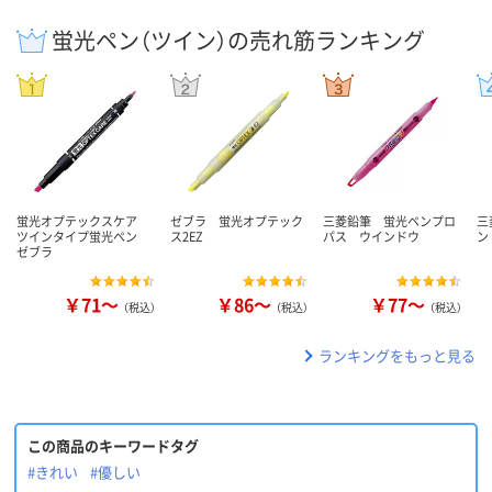
蛍光ペン（ツイン）の売れ筋ランキング
蛍光オプテックスケア
ゼブラ 蛍光オプテック
三菱鉛筆 蛍光ペンプロ
三
ツインタイプ蛍光ペン
ス2EZ
パス ウインドウ
ン
ゼブラ
￥71～
￥86～
￥77～
（税込）
（税込）
（税込）
ランキングをもっと見る
この商品のキーワードタグ
#きれい
#優しい