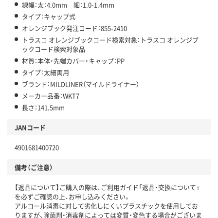
線幅：太：4.0mm 細：1.0-1.4mm
タイプ：キャップ式
オレンジブック発注コード：855-2410
トラスコ オレンジブックコード検索対象：トラスコ オレンジブ
ックコード検索対象品
材質：本体・先端カバー・キャップ：PP
タイプ：太細両用
ブランド：MILDLINER（マイルドライナー）
メーカー品番：WKT7
長さ：141.5mm
JANコード
4901681400720
備考（ご注意）
【返品について】ご購入の際は、ご利用ガイド「返品・交換について」
を必ずご確認の上、お申し込みください。
アルコール消毒に対して劣化しにくいプラスチックを使用してお
りますが、除菌剤・消毒剤によっては変質・変色する場合がございま