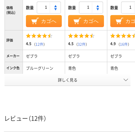
数量
数量
数量
価格
(税込)
カゴへ
カゴへ
カ
評価
4.5
4.5
4.9
（
12件
）
（
32件
）
（
16件
）
ゼブラ
ゼブラ
ゼブラ
メーカー
ブルーグリーン
青色
青色
インク色
詳しく見る
ツイン
ツイン
ツイン
形状
インク種
水性顔料インク
水性顔料インク
水性顔料イン
類
キャップ式、太細両
キャップ式、太細両
キャップ式、
タイプ
用
用
用
レビュー（12件）
11g
8
9g
質量