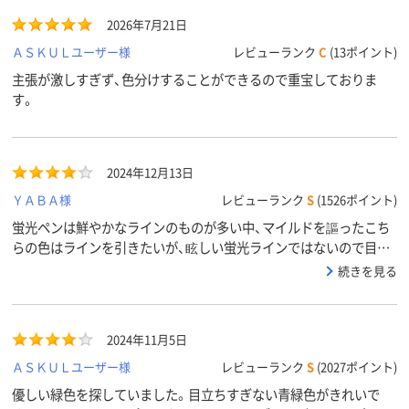
アスクル
商品環境
90
105
2026年7月21日
スコア
ＡＳＫＵＬユーザー様
レビューランク
C
(13ポイント)
主張が激しすぎず、色分けすることができるので重宝しておりま
す。
2024年12月13日
ＹＡＢＡ様
レビューランク
S
(1526ポイント)
蛍光ペンは鮮やかなラインのものが多い中、マイルドを謳ったこち
らの色はラインを引きたいが、眩しい蛍光ラインではないので目に
優しい。
続きを見る
2024年11月5日
ＡＳＫＵＬユーザー様
レビューランク
S
(2027ポイント)
優しい緑色を探していました。目立ちすぎない青緑色がきれいで