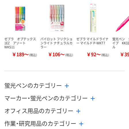
した
カゴへ
カ
ゼブラ オプテックス
パイロット フリクショ
ゼブラ マイルドライナ
蛍光ペン 
1EZ アソート
ンライト ナチュラルカ
ー マイルド P-WKT7
イプ KK3
WKS11
ラー
ル
￥189～
￥106～
￥92～
￥3
（税込）
（税込）
（税込）
蛍光ペンのカテゴリー
マーカー・蛍光ペンのカテゴリー
オフィス用品のカテゴリー
作業・研究用品のカテゴリー