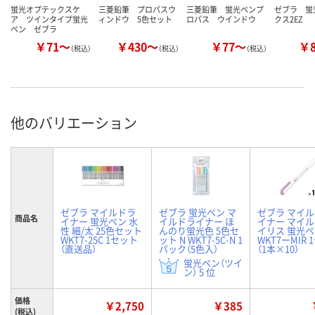
蛍光オプテックスケ
三菱鉛筆 プロパスウ
三菱鉛筆 蛍光ペンプ
ゼブラ 蛍
ア ツインタイプ蛍光
ィンドウ 5色セット
ロパス ウインドウ
クス2EZ
ペン ゼブラ
￥71～
￥430～
￥77～
￥
（税込）
（税込）
（税込）
他のバリエーション
ゼブラ マイルドラ
ゼブラ 蛍光ペン マ
ゼブラ マイ
商品名
イナー 蛍光ペン 水
イルドライナー ほ
イナー マイ
性 細/太 25色セット
んのり蛍光色 5色セ
イリス 蛍光
WKT7-25C 1セット
ット N WKT7-5C-N 1
WKT7ーMIR
（直送品）
パック（5色入）
（1本×10）
蛍光ペン（ツイ
ン） 5 位
価格
￥2,750
￥385
(税込)