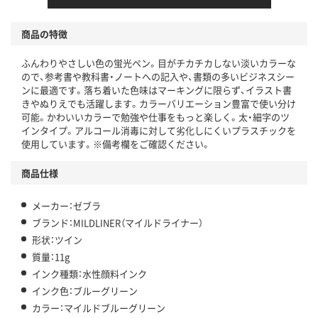
商品の特徴
ふんわりやさしい色の蛍光ペン。目がチカチカしない淡いカラーな
ので、参考書や教科書・ノートへの記入や、書類の多いビジネスシー
ンに最適です。落ち着いた色味はマーキングに限らず、イラスト書
きやぬりえでも活躍します。カラーバリエーション豊富で使い分け
可能。かわいいカラーで勉強や仕事をもっと楽しく。太・細字のツ
インタイプ。アルコール消毒に対して劣化しにくいプラスチックを
使用しています。※備考欄をご確認ください。
商品仕様
メーカー：ゼブラ
ブランド：MILDLINER（マイルドライナー）
形状：ツイン
質量：11g
インク種類：水性顔料インク
インク色：ブルーグリーン
カラー：マイルドブルーグリーン