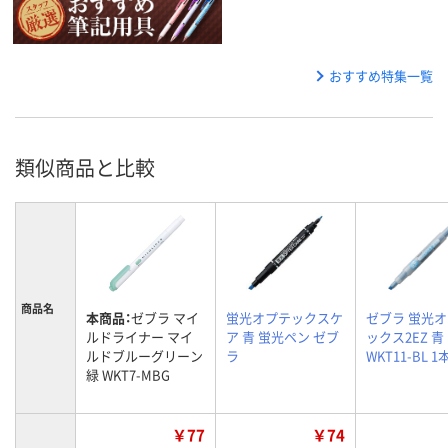
おすすめ特集一覧
類似商品と比較
商品名
本商品：
ゼブラ マイ
蛍光オプテックスケ
ゼブラ 蛍光
ルドライナー マイ
ア 青 蛍光ペン ゼブ
ックス2EZ 青
ルドブルーグリーン
ラ
WKT11-BL 1
緑 WKT7-MBG
￥77
￥74