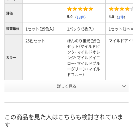
評価
5.0
4.0
（
13件
）
（
3件
）
1セット（25色入）
1パック（5色入）
1セット（1本×
販売単位
25色セット
ほんのり蛍光色5色
マイルドアイ
セット（マイルドピ
ンク・マイルドオレ
ンジ・マイルドイエ
カラー
ロー・マイルドブル
ーグリーン・マイル
ドブルー）
お申込番
詳しく見る
U890074
AR38378
UW21944
号
直送品
あり
2点
在庫
8月11日（火）
8月11日（火）
お届け日
この商品を見た人はこちらも検討されていま
す
数量
数量
お取り扱い終了しま