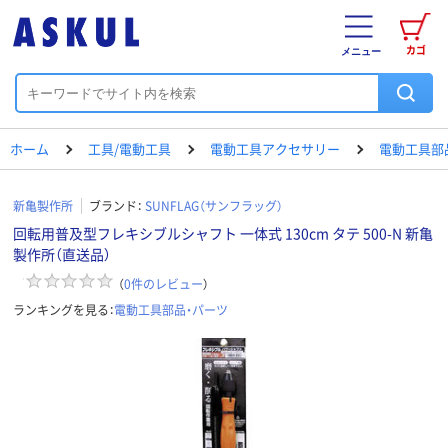
カゴ
メニュー
ホーム
工具/電動工具
電動工具アクセサリー
電動工具部
新亀製作所
ブランド：
SUNFLAG（サンフラッグ）
回転用普及型フレキシブルシャフト 一体式 130cm タテ 500-N 新亀
製作所（直送品）
（
0
件のレビュー
）
ランキングを見る：
電動工具部品・パーツ