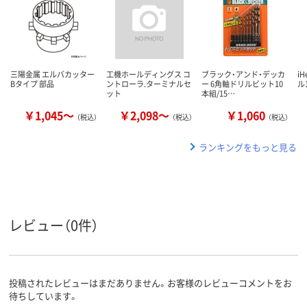
三陽金属 エルバカッター
工機ホールディングス コ
ブラック・アンド・デッカ
i
Bタイプ 部品
ントローラ.ターミナルセ
ー 6角軸ドリルビット10
ル
ット
本組/15…
￥1,045～
￥2,098～
￥1,060
（税込）
（税込）
（税込）
ランキングをもっと見る
レビュー（0件）
投稿されたレビューはまだありません。お客様のレビューコメントをお
待ちしています。