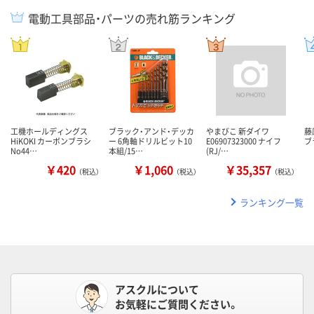
電動工具部品・パーツの売れ筋ランキング
工機ホールディングス
ブラック・アンド・デッカ
やまびこ 新ダイワ
藤
HiKOKI カーボンブラシ
ー 6角軸ドリルビット10
E06907323000 ナイフ
ブ
No44…
本組/15…
(RJ/…
￥420
￥1,060
￥35,357
（税込）
（税込）
（税込）
ランキング一覧
アスクルについて
お気軽にご質問ください。