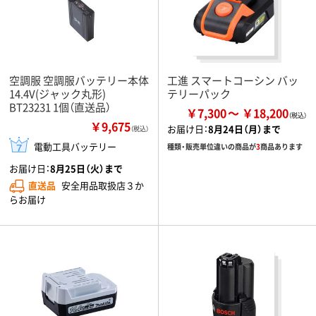
空調服 空調服バッテリー本体
工進 スマートコーシン バッ
14.4V(ジャック丸形)
テリーパック
BT23231 1個（直送品）
￥7,300
￥18,200
￥9,675
お届け日：
8月24日（月）まで
（税込）
電動工具バッテリー
種類・販売単位違いの商品が
3
商品あります
お届け日：
8月25日（火）まで
直送品
安全用品取扱店３か
らお届け