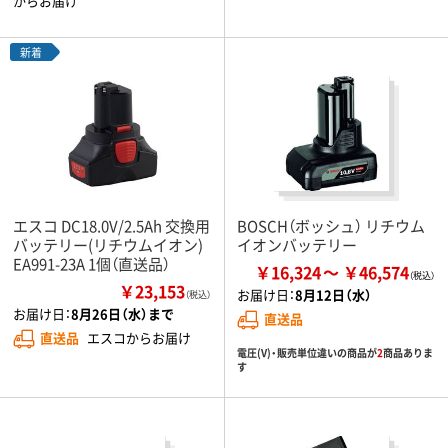
からお届け
新着
エスコ DC18.0V/2.5Ah 交換用
BOSCH（ボッシュ） リチウム
バッテリー(リチウムイオン)
イオンバッテリー
EA991-23A 1個（直送品）
￥16,324
￥46,574
￥23,153
お届け日：
8月12日（水）
（税込）
お届け日：
8月26日（水）まで
直送品
直送品
エスコからお届け
電圧(V)・販売単位違いの商品が
2
商品ありま
す