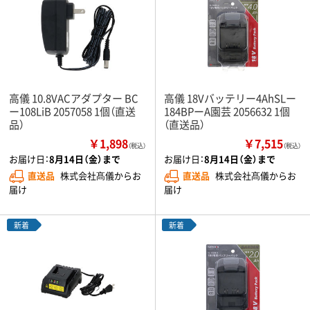
高儀 10.8VACアダプター BC
高儀 18Vバッテリー4AhSLー
ー108LiB 2057058 1個（直送
184BPーA園芸 2056632 1個
品）
（直送品）
￥1,898
￥7,515
（税込）
（税込）
お届け日：
8月14日（金）まで
お届け日：
8月14日（金）まで
直送品
株式会社髙儀からお
直送品
株式会社髙儀からお
届け
届け
新着
新着