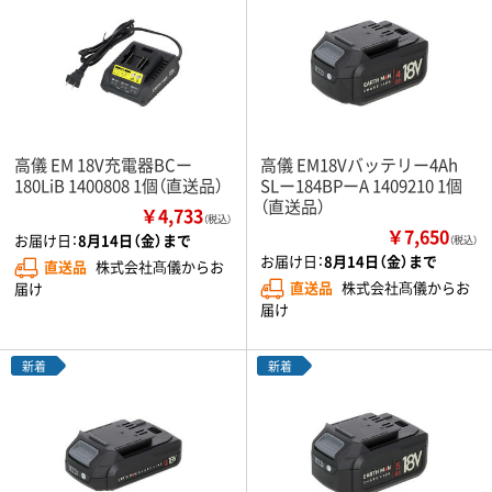
高儀 EM 18V充電器BCー
高儀 EM18Vバッテリー4Ah
180LiB 1400808 1個（直送品）
SLー184BPーA 1409210 1個
（直送品）
￥4,733
（税込）
￥7,650
お届け日：
8月14日（金）まで
（税込）
お届け日：
8月14日（金）まで
直送品
株式会社髙儀からお
直送品
株式会社髙儀からお
届け
届け
新着
新着