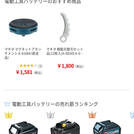
電動工具バッテリーのおすすめ商品
マキタ マグネットアタッ
マキタ 樹脂刃替刃セット
チメント A-61684（直送
品(12枚入)A-68345 A-6…
品）
￥1,800
(
1
)
（税込）
￥1,581
（税込）
電動工具バッテリーの売れ筋ランキング