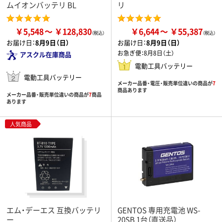
ムイオンバッテリ BL
リ
￥5,548
￥128,830
￥6,644
￥55,387
お届け日：
8月9日（日）
お届け日：
8月9日（日）
お急ぎ便：
8月8日（土）
アスクル在庫商品
電動工具バッテリー
電動工具バッテリー
メーカー品番・電圧・販売単位違いの商品が
7
商品あります
メーカー品番・販売単位違いの商品が
7
商品
あります
人気商品
エム・デーエス 互換バッテリ
GENTOS 専用充電池 WS-
ー
20SB 1台（直送品）