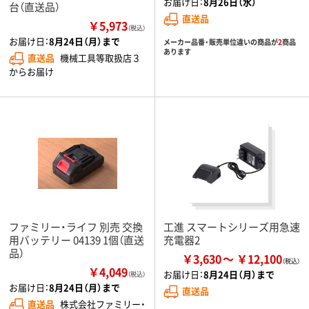
お届け日：
8月26日（水）
台（直送品）
直送品
￥5,973
（税込）
お届け日：
8月24日（月）まで
メーカー品番・販売単位違いの商品が
2
商品
あります
直送品
機械工具等取扱店３
からお届け
ファミリー・ライフ 別売 交換
工進 スマートシリーズ用急速
用バッテリー 04139 1個（直送
充電器2
品）
￥3,630
￥12,100
￥4,049
お届け日：
8月24日（月）まで
（税込）
お届け日：
8月24日（月）まで
直送品
直送品
株式会社ファミリー・