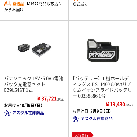
直送品
ＭＲＯ商品取扱店２
らお届け
からお届け
パナソニック 18V・5.0Ah電池
【バッテリー】 工機ホールデ
パック充電器セット
ィングス BSL1460 6.0Ahリチ
EZ9L54ST 1式
ウムイオンスライドバッテリ
ー 00338886 1台
￥37,721
（税込）
￥19,430
お届け日：
8月9日（日）
（税込）
お届け日：
8月9日（日）
アスクル在庫商品
アスクル在庫商品
人気商品