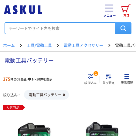
カゴ
メニュー
ホーム
工具/電動工具
電動工具アクセサリー
電動工具バ
電動工具バッテリー
1
375
件（509商品）中 1～50件を表示
表示切替
絞り込み
並び替え
電動工具バッテリー
絞り込み
人気商品