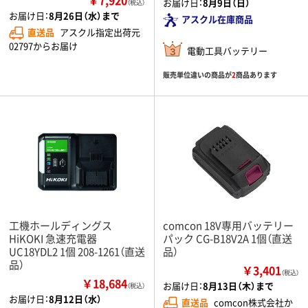
お届け日：
8月9日（日）
（税込）
お届け日：
8月26日（水）まで
アスクル在庫商品
直送品
アスクル指定出荷元
02797からお届け
電動工具バッテリー
販売単位違いの商品が
2
商品あります
工機ホールディングス
comcon 18V専用バッテリー
HiKOKI 急速充電器
パック CG-B18V2A 1個（直送
UC18YDL2 1個 208-1261（直送
品）
品）
￥3,401
（税込）
￥18,684
お届け日：
8月13日（木）まで
（税込）
お届け日：
8月12日（水）
直送品
comcon株式会社か