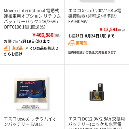
Movexx International 電動式
エスコ（esco） 200V7.5Kw電
運搬車用オプション リチウム
磁接触器（非可逆/標準形）
バッテリーパック 24V/36Ah
EA940MW
OPT0106 1個（直送品）
￥12,591
（税込）
￥466,886
お届け日：
8月24日（月）まで
（税込）
お届け日：
8月19日（水）まで
直送品
直送品
ＭＲＯ商品取扱店２
販売単位違いの商品が
2
商品あります
からお届け
エスコ（esco） リチウムイオ
エスコ DC12.0V/2.8Ah 交換用
ンバッテリー EA813
バッテリー(ニッケル水素電