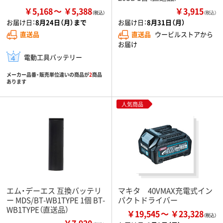
￥5,168
￥5,388
￥3,915
（税込）
お届け日：
8月24日（月）まで
お届け日：
8月31日（月）
直送品
直送品
ウービルストアから
お届け
電動工具バッテリー
メーカー品番・販売単位違いの商品が
2
商品
あります
人気商品
エム・デーエス 互換バッテリ
マキタ 40VMAX充電式イン
ー MDS/BT-WB1TYPE 1個 BT-
パクトドライバー
WB1TYPE（直送品）
￥19,545
￥23,328
￥7,920