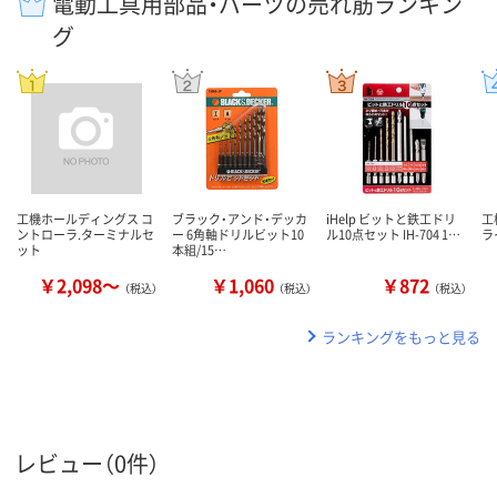
電動工具用部品・パーツの売れ筋ランキン
グ
工機ホールディングス コ
ブラック・アンド・デッカ
iHelp ビットと鉄工ドリ
工
ントローラ.ターミナルセ
ー 6角軸ドリルビット10
ル10点セット IH-704 1…
ラ
ット
本組/15…
￥2,098～
￥1,060
￥872
（税込）
（税込）
（税込）
ランキングをもっと見る
レビュー（0件）