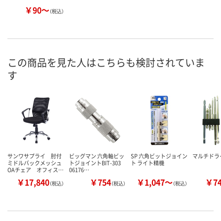
￥90～
（税込）
この商品を見た人はこちらも検討されていま
す
サンワサプライ 肘付
ビッグマン 六角軸ビッ
SP 六角ビットジョイン
マルチドラ
ミドルバックメッシュ
トジョイントBIT-303
ト ライト精機
OAチェア オフィス…
06176…
￥17,840
￥754
￥1,047～
￥7
（税込）
（税込）
（税込）