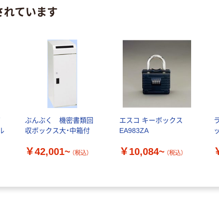
されています
箱
ぶんぶく 機密書類回
エスコ キーボックス
ル
収ボックス大・中箱付
EA983ZA
ッ
￥42,001~
￥10,084~
1
（税込）
（税込）