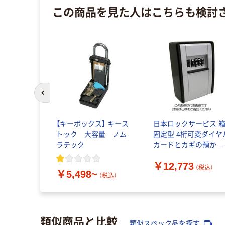
この商品を見た人はこちらも検討
前のスライドへ
【キーボックス】 キース
日本ロックサービス 
トック 大容量 ノム
固定型 4桁可変ダイヤ
ラテック
カードとカギの預かり
箱 面付 ABーKG2ーB 
￥12,773
個（直送品）
（税込）
￥5,498~
（税込）
類似商品と比較
類似スペック品を探す