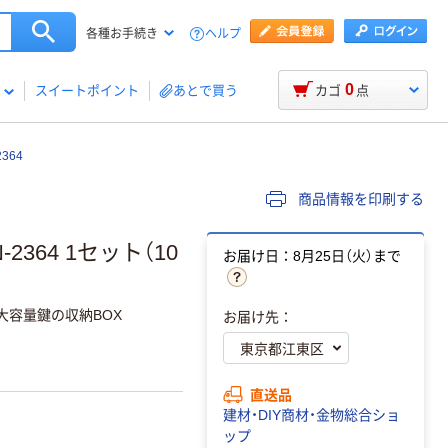
ヘルプ
各種お手続き
0
スイートポイント
あとで買う
カゴ
点
364
商品情報を印刷する
364 1セット（10
お届け日：8月25日（火）まで
大容量鍵の収納BOX
お届け先：
直送品
建材・DIY商材・金物総合ショ
ップ