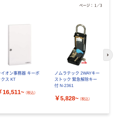
ページ：
1
／
3
次のスライド
ライオン事務器 キーボ
ノムラテック 2WAYキー
ノムラテッ
クス KT
ストック 緊急解除キー
ック MEGA 
付 N-2361
￥16,511~
￥12,07
（税込）
￥5,828~
（税込）