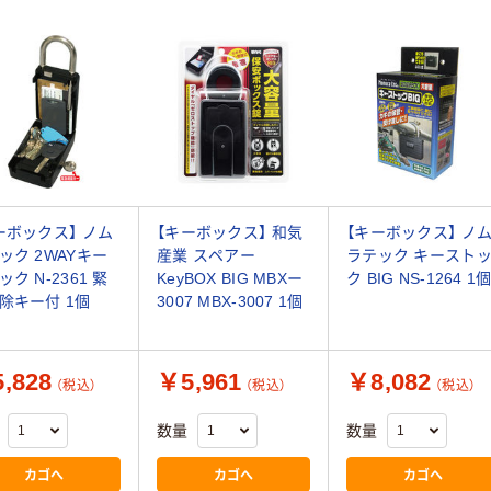
ーボックス】 ノム
【キーボックス】 和気
【キーボックス】 ノ
ック 2WAYキー
産業 スペアー
ラテック キースト
ク N-2361 緊
KeyBOX BIG MBXー
ク BIG NS-1264 1
除キー付 1個
3007 MBX-3007 1個
,828
￥5,961
￥8,082
（税込）
（税込）
（税込）
数量
数量
カゴへ
カゴへ
カゴへ