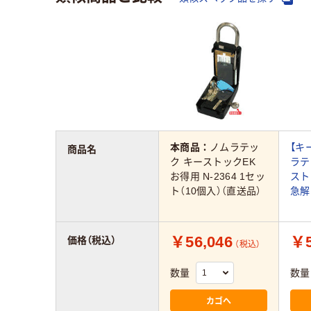
本商品：
ノムラテッ
【キ
商品名
ク キーストックEK
ラテ
お得用 N-2364 1セッ
ストッ
ト（10個入）（直送品）
急解
￥56,046
￥5
価格（税込）
（税込）
数量
数量
カゴへ