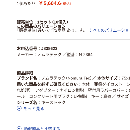
￥5,604.6
1個あたり
（税込）
販売単位：1セット（10個入）
この商品のバリエーション
「販売単位」違いで 全2商品 あります。
すべてのバリエーショ
お申込番号：J838623
メーカー：ノムラテック
／型番：N-2364
商品詳細
ブランド名
ノムラテック（Nomura Tec）
／
本体サイズ
75x
届いた商品を必ずご確認ください
本体：亜鉛ダイカスト シ
れ処理） アダプター：ナイロン樹脂 壁付用ラバーカバー：
ール コンクリート用プラグ：EP樹脂 キー：真鍮
／
サイズ
シリーズ名
キーストック
もっと見る
類似商品と比較する