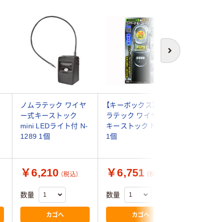
次へ
ム
ノムラテック ワイヤ
【キーボックス】 ノム
ノムラテ
ッ
ー式キーストック
ラテック ワイヤー式
ー式キー
個
mini LEDライト付 N-
キーストック N-1273
mini お得
1289 1個
1個
セット（1
品）
￥6,210
￥6,751
￥36,
（税込）
（税込）
数量
数量
数量
カゴへ
カゴへ