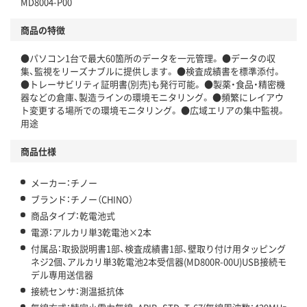
MD8004-P00
商品の特徴
●パソコン1台で最大60箇所のデータを一元管理。 ●データの収
集、監視をリーズナブルに提供します。 ●検査成績書を標準添付。
●トレーサビリティ証明書(別売)も発行可能。 ●製薬・食品・精密機
器などの倉庫、製造ラインの環境モニタリング。 ●頻繁にレイアウ
ト変更する場所での環境モニタリング。 ●広域エリアの集中監視。
用途
商品仕様
メーカー：チノー
ブランド：チノー（CHINO）
商品タイプ：乾電池式
電源：アルカリ単3乾電池×2本
付属品：取扱説明書1部、検査成績書1部、壁取り付け用タッピング
ネジ2個、アルカリ単3乾電池2本受信器(MD800R-00U)USB接続モ
デル専用送信器
接続センサ：測温抵抗体