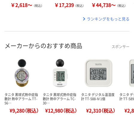
￥2,618～
￥17,239
￥44,738～
（税込）
（税込）
（税込）
ランキングをもっと見る
メーカーからのおすすめ商品
スポンサー
タニタ 黒球式熱中症指
タニタ 黒球式熱中症指
タニタ デジタル温湿度
タニタ 
数計 熱中アラーム TT-
数計 熱中アラーム TC-
計 TT-588-IV 1個
計 TT-589
56…
30…
¥9,280（税込）
¥12,980（税込）
¥2,310（税込）
¥2,