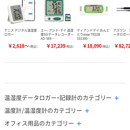
ケニス デジタル温湿度
エー・アンド・デイ 温湿
ティアンドデイ おんど
アズワン 
ロガー
度SDデータレコーダー
とりease TR32B
ータロガー
AD-569…
331300…
￥2,618～
￥17,239
￥18,090
￥82,7
（税込）
（税込）
（税込）
温湿度データロガー・記録計のカテゴリー
温度計/温湿度計のカテゴリー
オフィス用品のカテゴリー