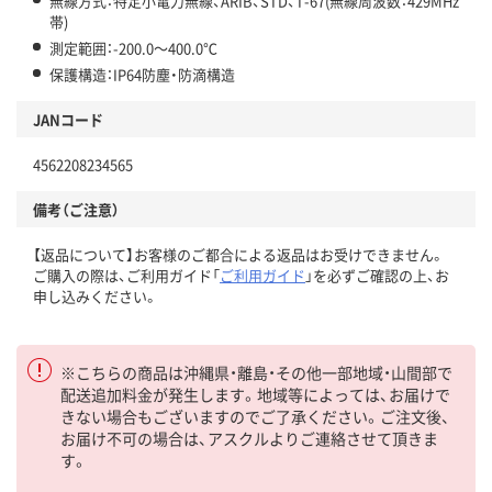
無線方式：特定小電力無線、ARIB、STD、T-67(無線周波数：429MHz
帯)
測定範囲：-200.0～400.0℃
保護構造：IP64防塵・防滴構造
JANコード
4562208234565
備考（ご注意）
【返品について】お客様のご都合による返品はお受けできません。
ご購入の際は、ご利用ガイド「
ご利用ガイド
」を必ずご確認の上、お
申し込みください。
※こちらの商品は沖縄県・離島・その他一部地域・山間部で
配送追加料金が発生します。地域等によっては、お届けで
きない場合もございますのでご了承ください。ご注文後、
お届け不可の場合は、アスクルよりご連絡させて頂きま
す。