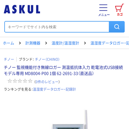
カゴ
メニュー
ホーム
計測機器
温度計/温湿度計
温湿度データロガー・
チノー
ブランド：
チノー（CHINO）
チノー 監視機能付き無線ロガー 測温抵抗体入力 乾電池式USB接続
モデル専用 MD8004-P00 1個 62-2691-33（直送品）
（
0
件のレビュー
）
ランキングを見る：
温湿度データロガー・記録計